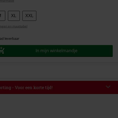
nformatie
M
XL
XXL
ngen en maattabel
ad leverbaar
In mijn winkelmandje
rting - Voor een korte tijd!
EKEND
Kopieer de code
-08-2026
elwaarde € 49.99.