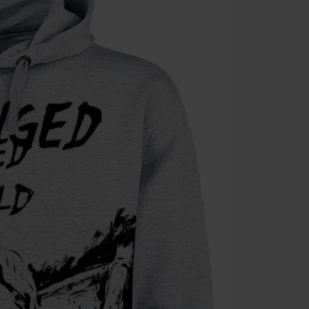
Zodra je de co
winkelmandje.
Kan niet geco
Rammstein, (Ti
cadeaubonnen e