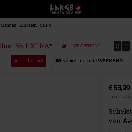
Large
–
Muziek-,
entertainment-,
Mannen
Kinderen
Sale %
en
gaming-
merch
0
1
0
1
plus 15% EXTRA*
HAPPY WEEKEND
+
alternatieve
kleding
Scoor het nu!
Kopieer de code
WEEKEND
€ 53,99
Prijzen incl. 
Schele
van Av