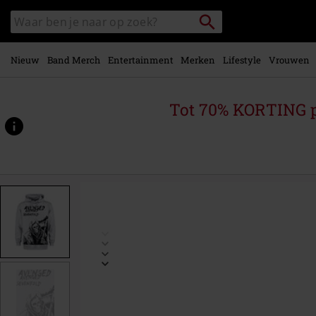
Overslaan
Packstation
Zoek
naar
zoeken
in
hoofdinhoud
catalogus
Nieuw
Band Merch
Entertainment
Merken
Lifestyle
Vrouwen
Tot 70% KORTING 
https://www.large.be/p/scheleton/577942.html