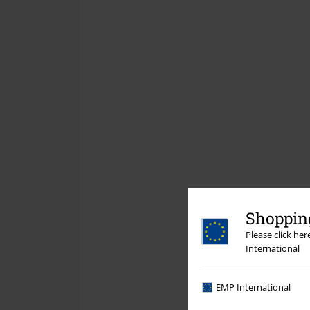
Shopping
Please click he
International
EMP International