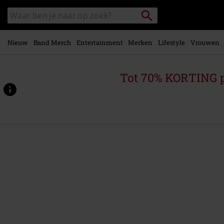
Overslaan
Packstation
Zoek
naar
zoeken
in
hoofdinhoud
catalogus
Nieuw
Band Merch
Entertainment
Merken
Lifestyle
Vrouwen
Tot 70% KORTING 
https://www.large.be/p/saudade/593666.html