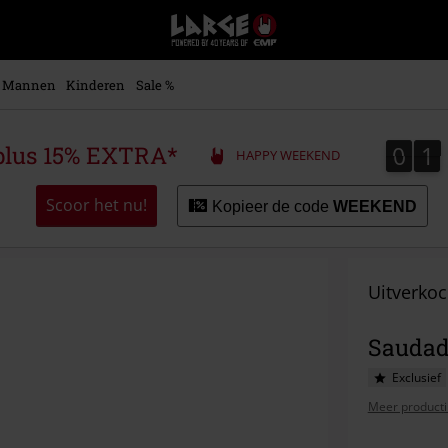
Large
–
Muziek-,
entertainment-,
Mannen
Kinderen
Sale %
en
gaming-
merch
0
1
0
1
plus 15% EXTRA*
HAPPY WEEKEND
+
alternatieve
kleding
Scoor het nu!
Kopieer de code
WEEKEND
Uitverkoc
Saudad
Exclusief
Meer producti