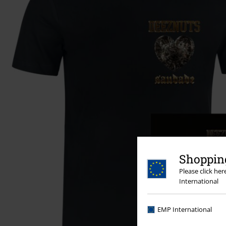
Shopping
Please click he
International
EMP International