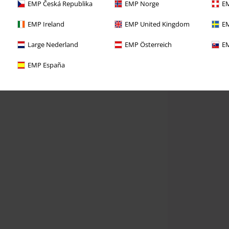
EMP Česká Republika
EMP Norge
EM
EMP Ireland
EMP United Kingdom
EM
Large Nederland
EMP Österreich
EM
EMP España