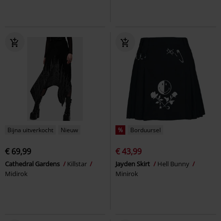
Bijna uitverkocht
Nieuw
%
Borduursel
€ 69,99
€ 43,99
Cathedral Gardens
Killstar
Jayden Skirt
Hell Bunny
Midirok
Minirok