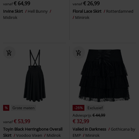
€ 64,99
€ 26,99
vanaf
vanaf
Irvine Skirt
Hell Bunny
Floral Lace Skirt
Rotterdamned
Midirok
Minirok
%
Grote maten
-26%
Exclusief
Adviesprijs
€ 44,99
€ 53,99
€ 32,99
vanaf
Toyin Black Herringbone Overall
Vailed in Darkness
Gothicana by
Skirt
Voodoo Vixen
Midirok
EMP
Minirok