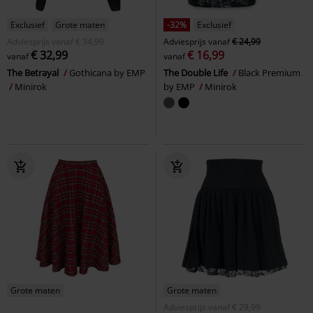
Exclusief
Grote maten
-32%
Exclusief
Adviesprijs
vanaf
€ 34,99
Adviesprijs
vanaf
€ 24,99
€ 32,99
€ 16,99
vanaf
vanaf
The Betrayal
Gothicana by EMP
The Double Life
Black Premium
Minirok
by EMP
Minirok
Grote maten
Grote maten
Adviesprijs
vanaf
€ 29,99