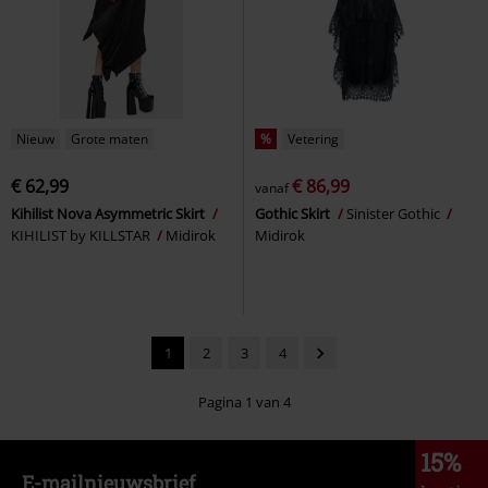
Nieuw
Grote maten
%
Vetering
€ 62,99
€ 86,99
vanaf
Kihilist Nova Asymmetric Skirt
Gothic Skirt
Sinister Gothic
KIHILIST by KILLSTAR
Midirok
Midirok
1
2
3
4
Pagina 1 van 4
15%
E-mailnieuwsbrief