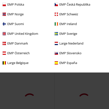
EMP Polska
EMP Česká Republika
-50%
Exclusief
-21%
Grote maten
EMP Norge
EMP Schweiz
Adviesprijs
€ 49,99
Adviesprijs
vanaf
€ 31,99
€ 24,79
€ 24,99
vanaf
EMP Suomi
EMP Ireland
Rok met piramidestuds
Rock
Umbra Mesh Ruched Skirt
Rebel by EMP
Minirok
Banned
Midirok
EMP United Kingdom
EMP Sverige
EMP Danmark
Large Nederland
EMP Österreich
EMP Slovensko
Large Belgique
EMP España
Bijna uitverkocht
Exclusief
-34%
Exclusief