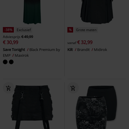
-38%
Exclusief
%
Grote maten
Adviesprijs
€ 49,99
€ 30,99
€ 32,99
vanaf
Save Tonight
Black Premium by
Kilt
Brandit
Midirok
EMP
Maxirok