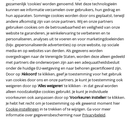
Over Large
gezamenlijk ‘cookies’ worden genoemd. Met deze technologieën
kunnen we informatie verzamelen over gebruikers, hun gedrag en
hun apparaten. Sommige cookies worden door ons geplaatst, terwijl
Partnerprogramma's
andere afkomstig zijn van onze partners. Wij en onze partners
gebruiken cookies om de betrouwbaarheid en veiligheid van onze
Duurzaamheid
website te garanderen, je winkelervaring te verbeteren en te
personaliseren, analyses uit te voeren en voor marketingdoeleinden
(bijv. gepersonaliseerde advertenties) op onze website, op sociale
media en op websites van derden. Als gegevens worden
overgedragen naar de Verenigde Staten, worden deze alleen gedeeld
met partners die onderworpen zijn aan een adequaatheidsbesluit
onder de huidige EU-wetgeving en naar behoren gecertificeerd zijn.
Door op ‘
Akkoord
’ te klikken, geef je toestemming voor het gebruik
van cookies door ons en onze partners. Je kunt je toestemming ook
weigeren door op ‘
Alles weigeren
’ te klikken - in dat geval worden
Word lid van onze online community!
alleen noodzakelijke cookies gebruikt. Je kunt je individuele
voorkeuren ook aanpassen door op ‘
Voorkeuren instellen
’ te klikken.
Je hebt het recht om je toestemming op elk gewenst moment hier
Cookie-instellingen
in te trekken of te wijzigen. Ga voor meer
informatie over gegevensbescherming naar
Privacybeleid
.