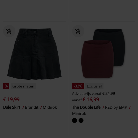
%
Grote maten
-32%
Exclusief
Adviesprijs
vanaf
€ 24,99
€ 19,99
€ 16,99
vanaf
Dale Skirt
Brandit
Midirok
The Double Life
RED by EMP
Minirok