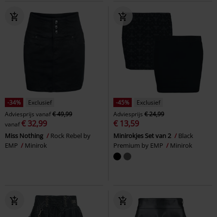
-34%
Exclusief
-45%
Exclusief
Adviesprijs
vanaf
€ 49,99
Adviesprijs
€ 24,99
€ 32,99
€ 13,59
vanaf
Miss Nothing
Rock Rebel by
Minirokjes Set van 2
Black
EMP
Minirok
Premium by EMP
Minirok