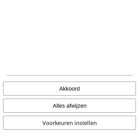
Betaalmethodes
Verzending
PostNL Pickup
Akkoord
large app
Alles afwijzen
Download gratis de nieuwe large app en profiteer van alle nieuwe
functies en voordelen!
Voorkeuren instellen