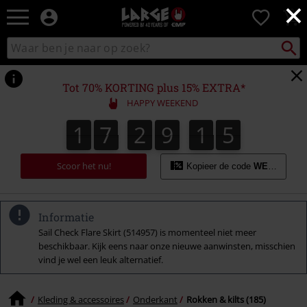
×
Large
0
–
Muziek-,
Packst
Zoek
zoeken
entertainment-,
in
en
catalogus
gaming-
Tot 70% KORTING plus 15% EXTRA*
merch
HAPPY WEEKEND
+
alternatieve
1
7
2
9
1
4
1
7
2
9
1
3
3
1
1
5
4
kleding
Scoor het nu!
Kopieer de code
WEEKEND
Informatie
Sail Check Flare Skirt (514957) is momenteel niet meer
beschikbaar. Kijk eens naar onze nieuwe aanwinsten, misschien
vind je wel een leuk alternatief.
Kleding & accessoires
Onderkant
Rokken & kilts (185)