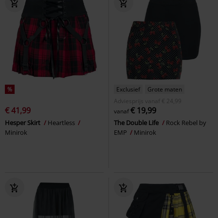
%
Exclusief
Grote maten
Adviesprijs
vanaf
€ 24,99
€ 41,99
€ 19,99
vanaf
Hesper Skirt
Heartless
The Double Life
Rock Rebel by
Minirok
EMP
Minirok