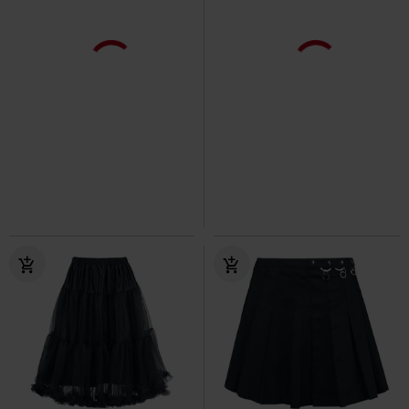
%
Grote maten
-18%
Bijna uitverkocht
Adviesprijs
€ 37,99
€ 43,99
€ 30,99
Rebellious rok
Poizen Industries
Dames plooirok van synthetisch
Minirok
leer
Urban Classics
Minirok