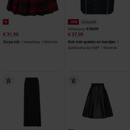
%
-36%
Exclusief
Adviesprijs
€ 59,99
€ 31,99
€ 37,99
Zorya rok
Heartless
Minirok
Rok met eyelets en bandjes
Gothicana by EMP
Minirok