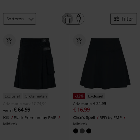
Filter
Exclusief
Grote maten
-32%
Exclusief
Adviesprijs
vanaf
€ 74,99
Adviesprijs
€ 24,99
€ 64,99
€ 16,99
vanaf
Kilt
Black Premium by EMP
Circe's Spell
RED by EMP
Midirok
Minirok