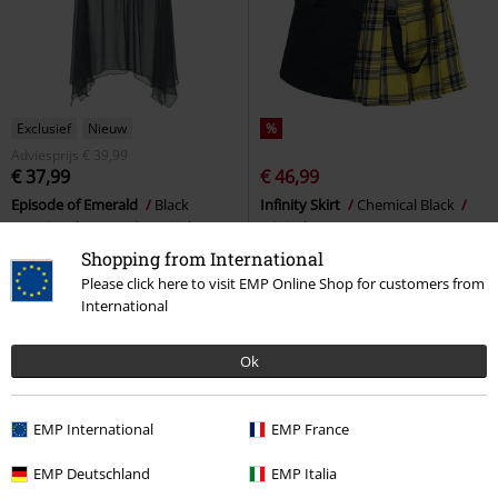
Exclusief
Nieuw
%
Adviesprijs
€ 39,99
€ 37,99
€ 46,99
Episode of Emerald
Black
Infinity Skirt
Chemical Black
Premium by EMP
Maxirok
Minirok
Shopping from International
Please click here to visit EMP Online Shop for customers from
International
Ok
EMP International
EMP France
EMP Deutschland
EMP Italia