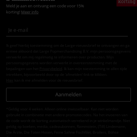
korting
Meld je aan en ontvang een code voor 15%
korting!
Meer info
Ik geef hierbij toestemming om de Large-nieuwsbrief te ontvangen en ga
ermee akkoord dat Large Popmerchandising B.V. mijn persoonsgegevens
verwerkt om mij regelmatig te informeren over producten. Mijn
persoonsgegevens worden verwerkt in overeenstemming met de
bepalingen van het
Privacybeleid
. Ik kan mijn toestemming te allen tijde
intrekken, bijvoorbeeld door op de ‘afmelden’-link te klikken.
Hier
kan ik me afmelden voor de nieuwsbrief.
Aanmelden
*Geldig voor 4 weken. Alleen online inwisselbaar. Kan niet worden
gebruikt in combinatie met andere promotiecodes. Na het invoeren van
de code wordt de korting automatisch verrekend in je winkelmandje. Niet
geldig op boeken, media, cadeaubonnen, Rammstein, (Till) Lindemann,
Die Ärzte, Die Toten Hosen, Feine Sahne Fischfilet, Broilers, Böhse