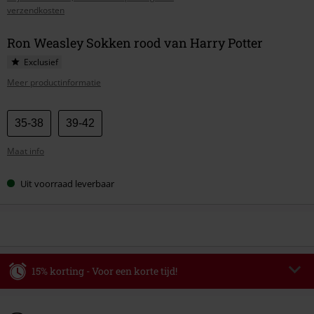
verzendkosten
Ron Weasley Sokken rood van Harry Potter
Exclusief
Meer productinformatie
Kies
35-38
39-42
je
Maat info
maat
Uit voorraad leverbaar
15% korting - Voor een korte tijd!
Code
WEEKEND
Kopieer de code