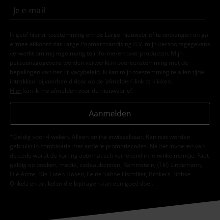
Ik geef hierbij toestemming om de Large-nieuwsbrief te ontvangen en ga
ermee akkoord dat Large Popmerchandising B.V. mijn persoonsgegevens
verwerkt om mij regelmatig te informeren over producten. Mijn
persoonsgegevens worden verwerkt in overeenstemming met de
bepalingen van het
Privacybeleid
. Ik kan mijn toestemming te allen tijde
intrekken, bijvoorbeeld door op de ‘afmelden’-link te klikken.
Hier
kan ik me afmelden voor de nieuwsbrief.
Aanmelden
*Geldig voor 4 weken. Alleen online inwisselbaar. Kan niet worden
gebruikt in combinatie met andere promotiecodes. Na het invoeren van
de code wordt de korting automatisch verrekend in je winkelmandje. Niet
geldig op boeken, media, cadeaubonnen, Rammstein, (Till) Lindemann,
Die Ärzte, Die Toten Hosen, Feine Sahne Fischfilet, Broilers, Böhse
Onkelz en artikelen die bijdragen aan een goed doel.