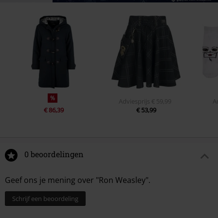
%
Adviesprijs
€ 59,99
A
€ 86,39
€ 53,99
0 beoordelingen
Geef ons je mening over "Ron Weasley".
Schrijf een beoordeling