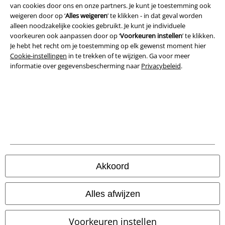
van cookies door ons en onze partners. Je kunt je toestemming ook
weigeren door op ‘
Alles weigeren
’ te klikken - in dat geval worden
Bedrijfsgegevens
alleen noodzakelijke cookies gebruikt. Je kunt je individuele
voorkeuren ook aanpassen door op ‘
Voorkeuren instellen
’ te klikken.
Privacyverklaring
Je hebt het recht om je toestemming op elk gewenst moment hier
Cookie-instellingen
in te trekken of te wijzigen. Ga voor meer
Verklaring van conformiteit
informatie over gegevensbescherming naar
Privacybeleid
.
Informatie over toegankelijkheid
Cookie-instellingen
Annuleer bestelling
Alle prijzen incl.
wettelijke BTW
Akkoord
© 1986-2026 Large Popmerchandising BV
Alles afwijzen
Voorkeuren instellen
Onze online shops