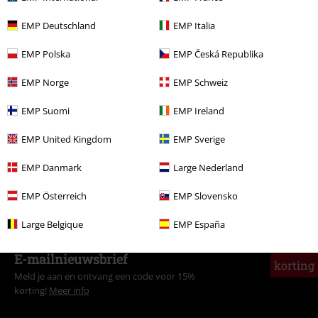
EMP Deutschland
EMP Italia
Meer categorieën. Meer opties.
EMP Polska
EMP Česká Republika
Sale %
Vrouwen
Kleding
Ondergoed
EMP Norge
EMP Schweiz
Sale %
Kleding
Ondergoed
EMP Suomi
EMP Ireland
Sale %
Films en tv
EMP United Kingdom
EMP Sverige
Sale %
Mannen
Kleding
Sokken
EMP Danmark
Large Nederland
Sale %
Mannen
Kleding
Ondergoed
EMP Österreich
EMP Slovensko
Large Belgique
EMP España
15%
E-mailnieuwsbrief
korting
Meld je aan en ontvang een code voor 15%
korting!
Meer info