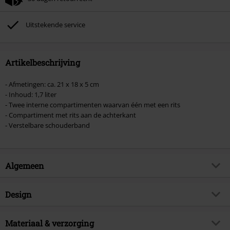
Kan niet gecombineerd worden met andere kortingscodes. Boeken, media,
tickets, Rammstein, (Till) Lindemann, Böhse Onkelz, Broilers, Die Ärzte, Die
Toten Hosen, Metality, cadeaubonnen en artikelen met een inbegrepen
Uitstekende service
donatie zijn uitgesloten van de korting.
Artikelbeschrijving
- Afmetingen: ca. 21 x 18 x 5 cm
- Inhoud: 1,7 liter
- Twee interne compartimenten waarvan één met een rits
- Compartiment met rits aan de achterkant
- Verstelbare schouderband
Algemeen
Artikelnr.
521358
Design
Titel
Rocksax - AC/DC Logo
Producttype
Schoudertas
Muziekgenre
Materiaal & verzorging
Hard Rock