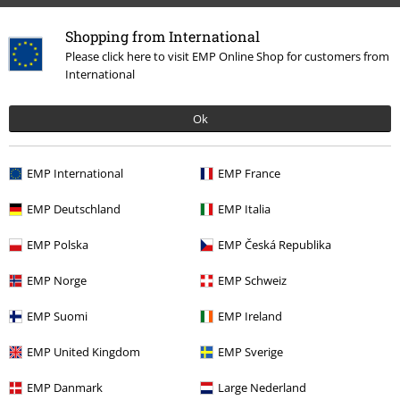
Shopping from International
Please click here to visit EMP Online Shop for customers from
International
Ok
Meer categorieën. Meer opties.
Accessoires
Tassen
Schoudertassen
EMP International
EMP France
Stijlen
Cadeau-ideeën
Muziek Fans
EMP Deutschland
EMP Italia
Band Merch
Tassen
EMP Polska
EMP Česká Republika
Band Merch
Accessoires
EMP Norge
EMP Schweiz
Band Merch
Genre
Rock
EMP Suomi
EMP Ireland
EMP United Kingdom
EMP Sverige
15%
EMP Danmark
Large Nederland
E-mailnieuwsbrief
korting