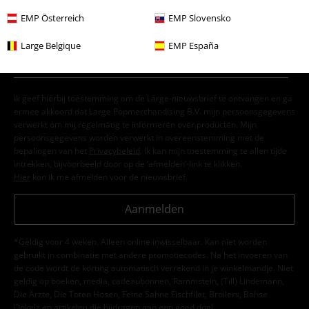
Meld je aan en ontvang een code voor 15%
EMP Österreich
EMP Slovensko
korting!
Meer info
Large Belgique
EMP España
Ik geef hierbij toestemming om de Large-nieuwsbrief te ontvangen en ga
ermee akkoord dat Large Popmerchandising B.V. mijn persoonsgegevens
verwerkt om mij regelmatig te informeren over producten. Mijn
persoonsgegevens worden verwerkt in overeenstemming met de
bepalingen van het
Privacybeleid
. Ik kan mijn toestemming te allen tijde
intrekken, bijvoorbeeld door op de ‘afmelden’-link te klikken.
Hier
kan ik me afmelden voor de nieuwsbrief.
Aanmelden
*Geldig voor 4 weken. Alleen online inwisselbaar. Kan niet worden
gebruikt in combinatie met andere promotiecodes. Na het invoeren van
de code wordt de korting automatisch verrekend in je winkelmandje. Niet
geldig op boeken, media, cadeaubonnen, Rammstein, (Till) Lindemann,
Die Ärzte, Die Toten Hosen, Feine Sahne Fischfilet, Broilers, Böhse
Onkelz en artikelen die bijdragen aan een goed doel.