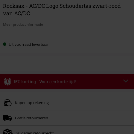
Rocksax - AC/DC Logo Schoudertas zwart-rood
van AC/DC
Meer productinformatie
Kies
Uit voorraad leverbaar
je
maat
15% korting - Voor een korte tijd!
Code
WEEKEND
Kopieer de code
Geldig t/m 09-08-2026
Kopen op rekening
Minimale bestelwaarde € 49.99.
Gratis retourneren
Zodra je de code hebt ingevoerd, wordt de korting automatisch verrekend in
je winkelmandje.
30 dagen retourrecht