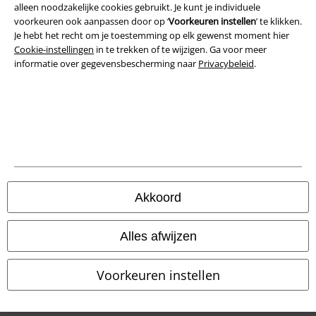
Legal
alleen noodzakelijke cookies gebruikt. Je kunt je individuele
voorkeuren ook aanpassen door op ‘
Voorkeuren instellen
’ te klikken.
Algemene Voorwaarden
Je hebt het recht om je toestemming op elk gewenst moment hier
Cookie-instellingen
in te trekken of te wijzigen. Ga voor meer
informatie over gegevensbescherming naar
Privacybeleid
.
Bedrijfsgegevens
Privacyverklaring
Verklaring van conformiteit
Informatie over toegankelijkheid
Cookie-instellingen
Akkoord
Annuleer bestelling
Alles afwijzen
Alle prijzen incl.
wettelijke BTW
Voorkeuren instellen
© 1986-2026 Large Popmerchandising BV