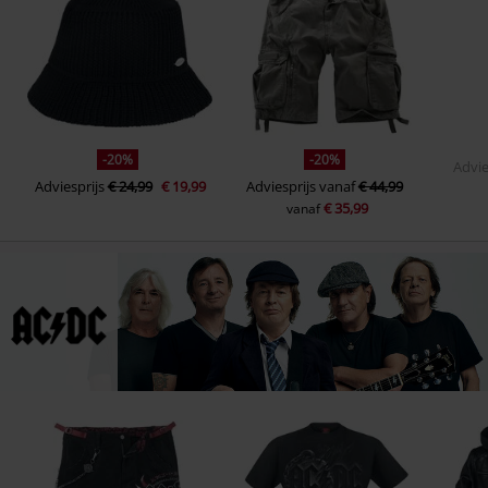
-20%
-20%
Advie
Adviesprijs
€ 24,99
€ 19,99
Adviesprijs
vanaf
€ 44,99
€ 35,99
vanaf