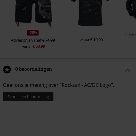
-28%
Advies
€ 19,99
Adviesprijs
vanaf
€ 74,99
vanaf
€ 53,99
vanaf
0 beoordelingen
Geef ons je mening over "Rocksax - AC/DC Logo".
Schrijf een beoordeling