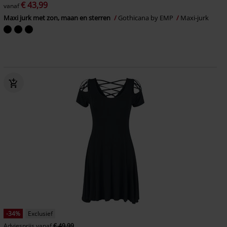
€ 43,99
vanaf
Maxi jurk met zon, maan en sterren
Gothicana by EMP
Maxi-jurk
-34%
Exclusief
Adviesprijs
vanaf
€ 49,99