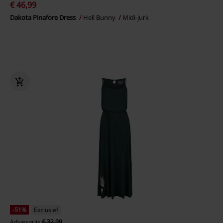
€ 46,99
Dakota Pinafore Dress
Hell Bunny
Midi-jurk
-51%
Exclusief
Adviesprijs
€ 32,99