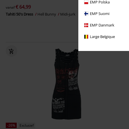
EMP Polska
€ 64,99
vanaf
EMP Suomi
Tahiti 50's Dress
Hell Bunny
Midi-jurk
EMP Danmark
Large Belgique
-26%
Exclusief