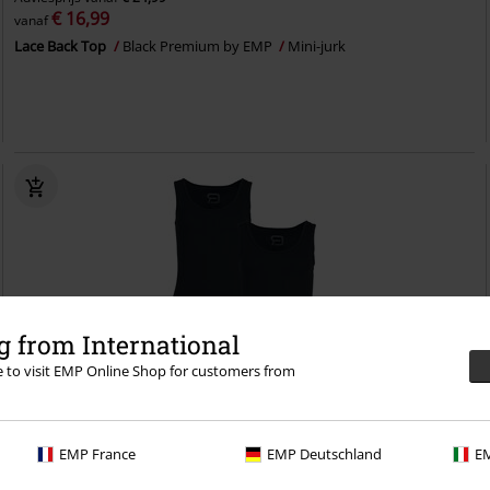
€ 16,99
vanaf
Lace Back Top
Black Premium by EMP
Mini-jurk
 from International
re to visit EMP Online Shop for customers from
EMP France
EMP Deutschland
EM
-46%
Exclusief