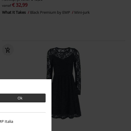
€ 32,99
vanaf
What It Takes
Black Premium by EMP
Mini-jurk
Ok
P Italia
-16%
Exclusief