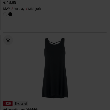
€ 43,99
MAY
Forplay
Midi-jurk
-32%
Exclusief
Adviesprijs
vanaf
€ 24,99