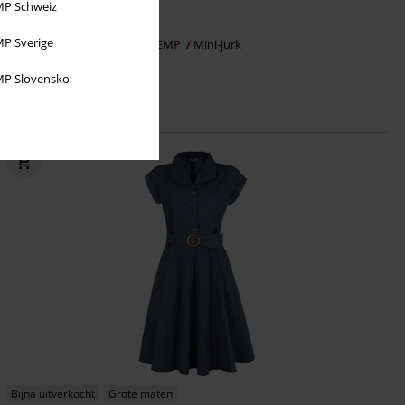
Adviesprijs
vanaf
€ 44,99
P Schweiz
€ 37,39
vanaf
P Sverige
Kanten jurk
Gothicana by EMP
Mini-jurk
P Slovensko
Bijna uitverkocht
Grote maten