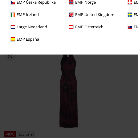
Adviesprijs
€ 29,99
EMP Česká Republika
EMP Norge
EM
€ 15,99
EMP Ireland
EMP United Kingdom
EM
Dress Double-Pack
RED by EMP
Mini-jurk
Large Nederland
EMP Österreich
EM
EMP España
-46%
Exclusief