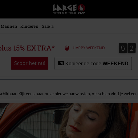
Large
–
Muziek-,
entertainment-,
Mannen
Kinderen
Sale %
en
gaming-
merch
0
2
0
2
plus 15% EXTRA*
HAPPY WEEKEND
+
alternatieve
kleding
Scoor het nu!
Kopieer de code
WEEKEND
chikbaar. Kijk eens naar onze nieuwe aanwinsten, misschien vind je wel een l