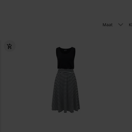
Maat
K