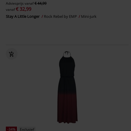
Adviesprijs
vanaf
€ 44,99
€ 32,99
vanaf
Stay A Little Longer
Rock Rebel by EMP
Mini-jurk
-34%
Exclusief