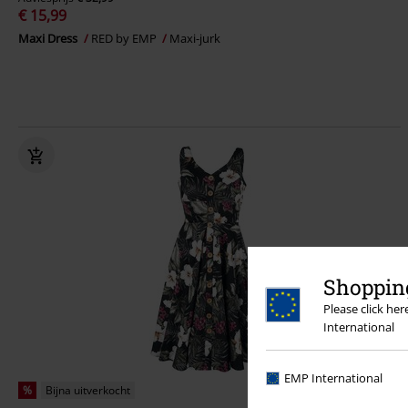
€ 15,99
Maxi Dress
RED by EMP
Maxi-jurk
Shopping
Please click he
International
EMP International
%
Bijna uitverkocht