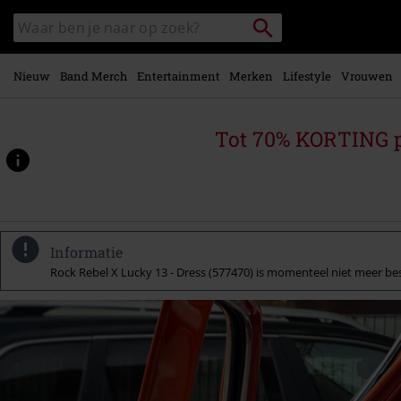
Overslaan
Packstation
Zoek
naar
zoeken
in
hoofdinhoud
catalogus
Nieuw
Band Merch
Entertainment
Merken
Lifestyle
Vrouwen
Tot 70% KORTING 
Informatie
Rock Rebel X Lucky 13 - Dress (577470) is momenteel niet meer bes