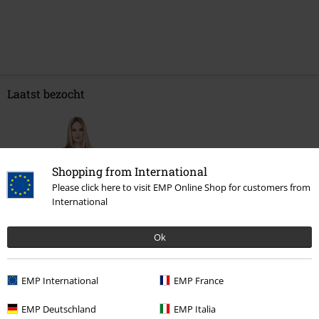
Laatst bezocht
Shopping from International
Please click here to visit EMP Online Shop for customers from
International
-50%
Ok
Adviesprijs
€ 49,99
€ 24,79
EMP International
EMP France
EMP Deutschland
EMP Italia
Meer categorieën. Meer opties.