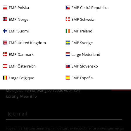
Kledingmerken
Kleding
Longsleeves
EMP Polska
EMP Česká Republika
Nieuw
Kleding
Longsleeve
EMP Norge
EMP Schweiz
Nieuw
Kleding
T-shirts en tops
EMP Suomi
EMP Ireland
Sale %
Kleding
Longsleeves
EMP United Kingdom
EMP Sverige
Sale %
Kleding merken
Rock Rebel by EMP
EMP Danmark
Large Nederland
EMP Österreich
EMP Slovensko
15%
Large Belgique
EMP España
E-mailnieuwsbrief
korting
Meld je aan en ontvang een code voor 15%
korting!
Meer info
Ik geef hierbij toestemming om de Large-nieuwsbrief te ontvangen en ga