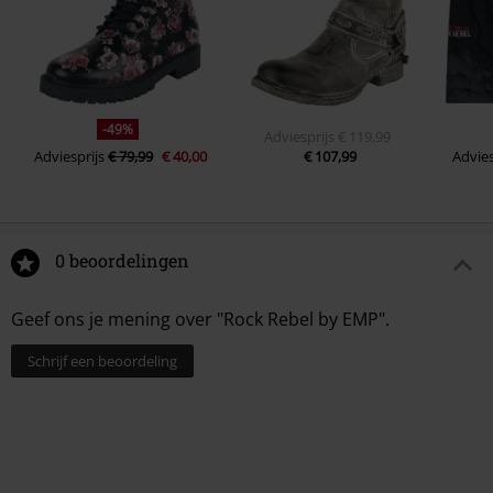
-49%
Adviesprijs
€ 119,99
Adviesprijs
€ 79,99
€ 40,00
€ 107,99
Advies
0 beoordelingen
Geef ons je mening over "Rock Rebel by EMP".
Schrijf een beoordeling