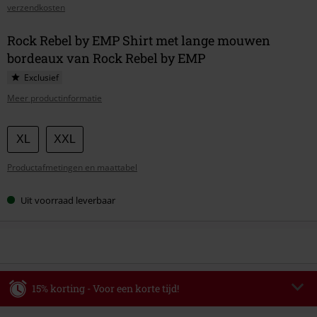
verzendkosten
Rock Rebel by EMP Shirt met lange mouwen
bordeaux van Rock Rebel by EMP
Exclusief
Meer productinformatie
Kies
XL
XXL
je
Productafmetingen en maattabel
maat
Uit voorraad leverbaar
15% korting - Voor een korte tijd!
Code
WEEKEND
Kopieer de code