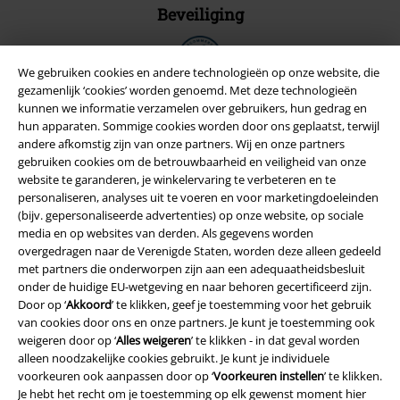
Beveiliging
We gebruiken cookies en andere technologieën op onze website, die
gezamenlijk ‘cookies’ worden genoemd. Met deze technologieën
kunnen we informatie verzamelen over gebruikers, hun gedrag en
hun apparaten. Sommige cookies worden door ons geplaatst, terwijl
andere afkomstig zijn van onze partners. Wij en onze partners
gebruiken cookies om de betrouwbaarheid en veiligheid van onze
website te garanderen, je winkelervaring te verbeteren en te
personaliseren, analyses uit te voeren en voor marketingdoeleinden
(bijv. gepersonaliseerde advertenties) op onze website, op sociale
media en op websites van derden. Als gegevens worden
overgedragen naar de Verenigde Staten, worden deze alleen gedeeld
met partners die onderworpen zijn aan een adequaatheidsbesluit
Legal
onder de huidige EU-wetgeving en naar behoren gecertificeerd zijn.
Door op ‘
Akkoord
’ te klikken, geef je toestemming voor het gebruik
Algemene Voorwaarden
van cookies door ons en onze partners. Je kunt je toestemming ook
weigeren door op ‘
Alles weigeren
’ te klikken - in dat geval worden
Bedrijfsgegevens
alleen noodzakelijke cookies gebruikt. Je kunt je individuele
voorkeuren ook aanpassen door op ‘
Voorkeuren instellen
’ te klikken.
Privacyverklaring
Je hebt het recht om je toestemming op elk gewenst moment hier