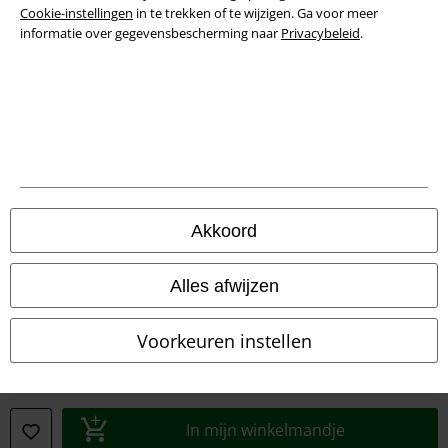
Cookie-instellingen
in te trekken of te wijzigen. Ga voor meer
Verklaring van conformiteit
informatie over gegevensbescherming naar
Privacybeleid
.
Informatie over toegankelijkheid
Cookie-instellingen
Annuleer bestelling
Alle prijzen incl.
wettelijke BTW
Akkoord
© 1986-2026 Large Popmerchandising BV
Alles afwijzen
Voorkeuren instellen
Onze online shops
EMP International
EMP France
In mijn winkelmandje