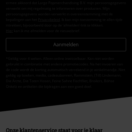
ermee akkoord dat Large Popmerchandising B.V. mijn persoonsgegevens
verwerkt om mij regelmatig te informeren over producten. Mijn
persoonsgegevens worden verwerkt in overeenstemming met de
bepalingen van het
Privacybeleid
. Ik kan mijn toestemming te allen tijde
intrekken, bijvoorbeeld door op de ‘afmelden’-link te klikken.
Hier
kan ik me afmelden voor de nieuwsbrief.
Aanmelden
*Geldig voor 4 weken. Alleen online inwisselbaar. Kan niet worden
gebruikt in combinatie met andere promotiecodes. Na het invoeren van
de code wordt de korting automatisch verrekend in je winkelmandje. Niet
geldig op boeken, media, cadeaubonnen, Rammstein, (Till) Lindemann,
Die Ärzte, Die Toten Hosen, Feine Sahne Fischfilet, Broilers, Böhse
Onkelz en artikelen die bijdragen aan een goed doel.
Onze klantenservice staat voor je klaar