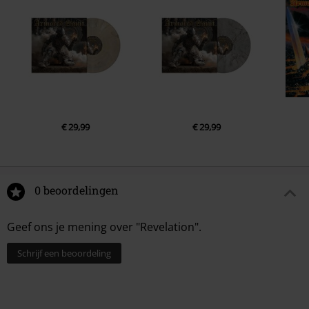
5.
Creepy Feelings
6.
Damaged
LP 2
1.
Den of Thieves
2.
Control Issues
3.
No Me Digas (bonus track)
€ 29,99
€ 29,99
4.
Deep Rooted Anger
5.
What’s Your Pleasure
6.
Upon My Departure
0 beoordelingen
Geef ons je mening over "Revelation".
Schrijf een beoordeling