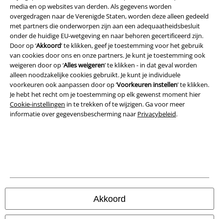
media en op websites van derden. Als gegevens worden
Legal
overgedragen naar de Verenigde Staten, worden deze alleen gedeeld
met partners die onderworpen zijn aan een adequaatheidsbesluit
Algemene Voorwaarden
onder de huidige EU-wetgeving en naar behoren gecertificeerd zijn.
Door op ‘
Akkoord
’ te klikken, geef je toestemming voor het gebruik
Bedrijfsgegevens
van cookies door ons en onze partners. Je kunt je toestemming ook
weigeren door op ‘
Alles weigeren
’ te klikken - in dat geval worden
Privacyverklaring
alleen noodzakelijke cookies gebruikt. Je kunt je individuele
voorkeuren ook aanpassen door op ‘
Voorkeuren instellen
’ te klikken.
Verklaring van conformiteit
Je hebt het recht om je toestemming op elk gewenst moment hier
Cookie-instellingen
in te trekken of te wijzigen. Ga voor meer
informatie over gegevensbescherming naar
Privacybeleid
.
Informatie over toegankelijkheid
Cookie-instellingen
Annuleer bestelling
Alle prijzen incl.
wettelijke BTW
© 1986-2026 Large Popmerchandising BV
Akkoord