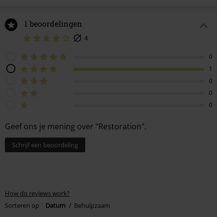
1 beoordelingen
4
0
1
0
0
0
Geef ons je mening over "Restoration".
Schrijf een beoordeling
How do reviews work?
Sorteren op
Datum
Behulpzaam