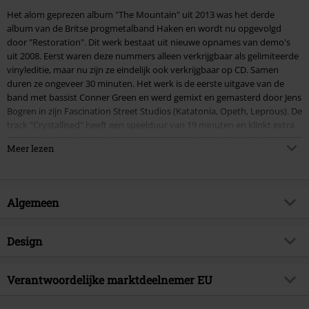
Het alom geprezen album "The Mountain" uit 2013 was het derde
album van de Britse progmetalband Haken en wordt nu opgevolgd
door "Restoration". Dit werk bestaat uit nieuwe opnames van demo's
uit 2008. Eerst waren deze nummers alleen verkrijgbaar als gelimiteerde
vinyleditie, maar nu zijn ze eindelijk ook verkrijgbaar op CD. Samen
duren ze ongeveer 30 minuten. Het werk is de eerste uitgave van de
band met bassist Conner Green en werd gemixt en gemasterd door Jens
Bogren in zijn Fascination Street Studios (Katatonia, Opeth, Leprous). De
track "Crystallised" heeft een speelduur van 19 minuten en klinkt extra
indrukwekkend dankzij de gastoptredens van Pete Rinalidi (Headspace)
Meer lezen
en Mike Portnoy (The Winery Dogs, ex-Dream Theater). "Restoration"
bewijst dat Haken al in haar vroege dagen de kwaliteiten bezat die ze
nodig zou gaan hebben om sensationele progmetal te maken. Deze
eerste muzikale stappen zijn nu verfijnd en geperfectioneerd. Malcolm
Algemeen
Dome, een legendarische rockjournalist, beschreef Haken als "één van
de meest hoopvolle bands in het prog-genre" en met "The Mountain"
heeft ze bewezen dat dat inderdaad zo is. "Restoration" laat een zeer
Artikelnr.
320041
Design
belangrijke, evolutionaire stap van de band horen.
Titel
Restoration
Producttype
CD
Muziekgenre
Verantwoordelijke marktdeelnemer EU
Progressive Metal
Mediaformaat 1-3
EP-CD
Editie
Re-Release
Sony Music Entertainment Germany GmbH