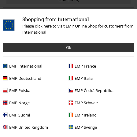
Shopping from International
Please click here to visit EMP Online Shop for customers from
International
Meer categorieën. Meer opties.
Band Merch
Genre
Ok
Sale %
Media
CDs
Commentaar versturen
EMP International
EMP France
Band Merch
Media
Cd's
EMP Deutschland
EMP Italia
Band Merch
Top Bands
Haken
EMP Polska
EMP Česká Republika
EMP Norge
EMP Schweiz
15%
E-mailnieuwsbrief
korting
EMP Suomi
EMP Ireland
Meld je aan en ontvang een code voor 15%
korting!
Meer info
EMP United Kingdom
EMP Sverige