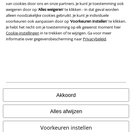
van cookies door ons en onze partners. Je kunt je toestemming ook
Bedrijfsgegevens
weigeren door op ‘
Alles weigeren
’ te klikken - in dat geval worden
alleen noodzakelijke cookies gebruikt. Je kunt je individuele
Privacyverklaring
voorkeuren ook aanpassen door op ‘
Voorkeuren instellen
’ te klikken.
Je hebt het recht om je toestemming op elk gewenst moment hier
Verklaring van conformiteit
Cookie-instellingen
in te trekken of te wijzigen. Ga voor meer
informatie over gegevensbescherming naar
Privacybeleid
.
Informatie over toegankelijkheid
Cookie-instellingen
Annuleer bestelling
Alle prijzen incl.
wettelijke BTW
© 1986-2026 Large Popmerchandising BV
Akkoord
Alles afwijzen
Onze online shops
Voorkeuren instellen