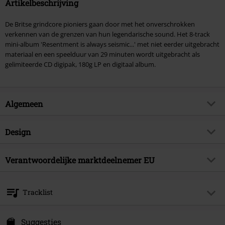
Artikelbeschrijving
De Britse grindcore pioniers gaan door met het onverschrokken
verkennen van de grenzen van hun legendarische sound. Het 8-track
mini-album 'Resentment is always seismic...' met niet eerder uitgebracht
materiaal en een speelduur van 29 minuten wordt uitgebracht als
gelimiteerde CD digipak, 180g LP en digitaal album.
Algemeen
Artikelnr.
570017
Design
Titel
Resentment is always seismic - a
final throw of throes
Producttype
CD
Verantwoordelijke marktdeelnemer EU
Muziekgenre
Grindcore
Mediaformaat 1-3
CD
Sony Music Entertainment Germany GmbH
Artikelonderwerp
Bands
Balanstraße 73 // Haus 31
Tracklist
81541 München
Band
Napalm Death
Germany
CD 1
Releasedatum
10-05-2024
kontakt@sonymusic.com
Suggesties