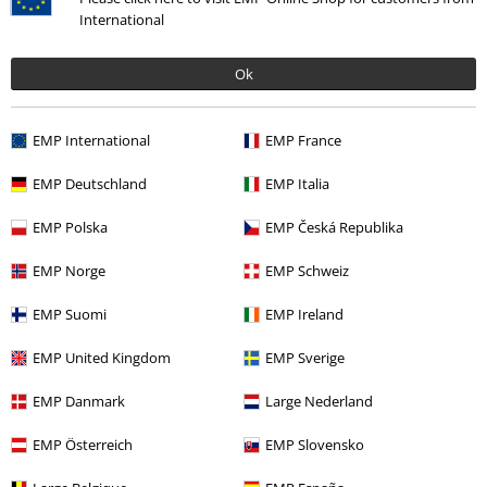
International
Meer categorieën. Meer opties.
Band Merch
Genre
Core
Grindcore
Ok
Band Merch
Media
Cd's
EMP International
EMP France
Sale %
Media
CDs
EMP Deutschland
EMP Italia
Band Merch
Top Bands
Napalm Death
EMP Polska
EMP Česká Republika
EMP Norge
EMP Schweiz
15%
E-mailnieuwsbrief
EMP Suomi
EMP Ireland
korting
Meld je aan en ontvang een code voor 15%
korting!
Meer info
EMP United Kingdom
EMP Sverige
EMP Danmark
Large Nederland
EMP Österreich
EMP Slovensko
Ik geef hierbij toestemming om de Large-nieuwsbrief te ontvangen en ga