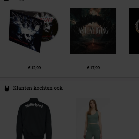
1.
Narzissus
2.
Resentment Always Simmers
3.
By Proxy
4.
People Pie [SLAB! cover]
5.
Man Bites Dogged
6.
Slaver Through a Repeat Performance
7.
Don't Need It [Bad Brains cover]
€ 12,99
€ 17,99
8.
Resentment is Always Seismic (Dark Sky Burial Dirge)
Klanten kochten ook