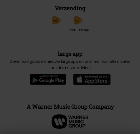
Verzending
PostNL Pickup
large app
Download gratis de nieuwe large app en profiteer van alle nieuwe
functies en voordelen!
A Warner Music Group Company