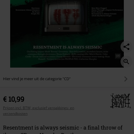
throw-
of-
throes/570017St.html
Hier vind je meer uit de categorie "CD"
€ 10,99
Prijzen incl. BTW, exclusief verpakkings- en
verzendkosten
Resentment is always seismic - a final throw of