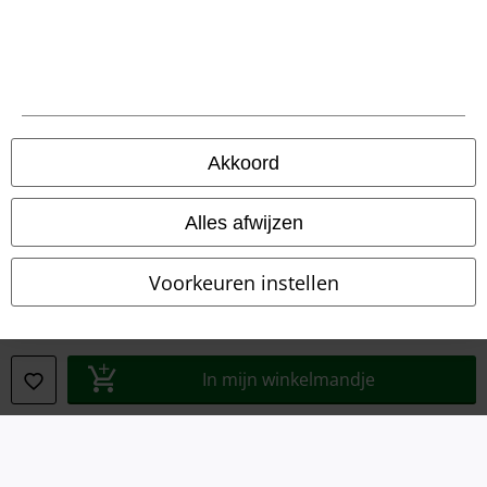
Privacyverklaring
Verklaring van conformiteit
Informatie over toegankelijkheid
Cookie-instellingen
Akkoord
Annuleer bestelling
Alles afwijzen
Alle prijzen incl.
wettelijke BTW
© 1986-2026 Large Popmerchandising BV
Voorkeuren instellen
In mijn winkelmandje
Onze online shops
EMP International
EMP France