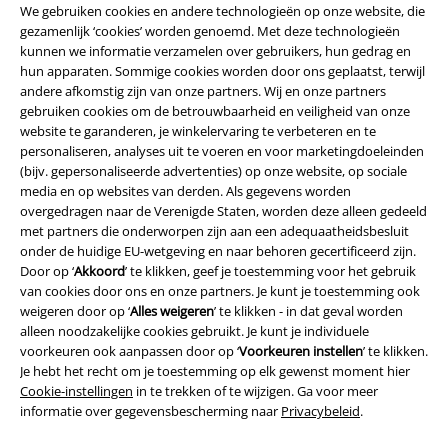
We gebruiken cookies en andere technologieën op onze website, die
gezamenlijk ‘cookies’ worden genoemd. Met deze technologieën
Beveiliging
kunnen we informatie verzamelen over gebruikers, hun gedrag en
hun apparaten. Sommige cookies worden door ons geplaatst, terwijl
andere afkomstig zijn van onze partners. Wij en onze partners
gebruiken cookies om de betrouwbaarheid en veiligheid van onze
website te garanderen, je winkelervaring te verbeteren en te
personaliseren, analyses uit te voeren en voor marketingdoeleinden
(bijv. gepersonaliseerde advertenties) op onze website, op sociale
media en op websites van derden. Als gegevens worden
overgedragen naar de Verenigde Staten, worden deze alleen gedeeld
met partners die onderworpen zijn aan een adequaatheidsbesluit
onder de huidige EU-wetgeving en naar behoren gecertificeerd zijn.
Door op ‘
Akkoord
’ te klikken, geef je toestemming voor het gebruik
van cookies door ons en onze partners. Je kunt je toestemming ook
weigeren door op ‘
Alles weigeren
’ te klikken - in dat geval worden
Legal
alleen noodzakelijke cookies gebruikt. Je kunt je individuele
voorkeuren ook aanpassen door op ‘
Voorkeuren instellen
’ te klikken.
Algemene Voorwaarden
Je hebt het recht om je toestemming op elk gewenst moment hier
Cookie-instellingen
in te trekken of te wijzigen. Ga voor meer
Bedrijfsgegevens
informatie over gegevensbescherming naar
Privacybeleid
.