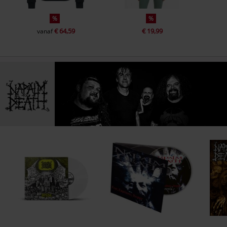
%
%
€ 64,59
€ 19,99
vanaf