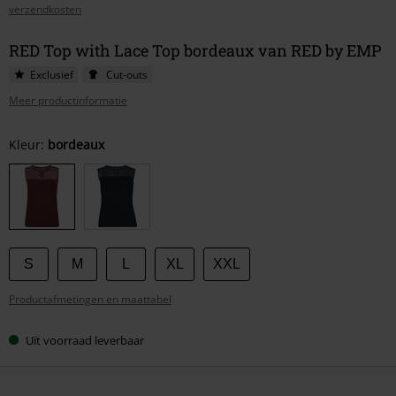
verzendkosten
RED Top with Lace Top bordeaux van RED by EMP
Exclusief
Cut-outs
Meer productinformatie
Kies
Kleur:
bordeaux
je
maat
S
M
L
XL
XXL
Productafmetingen en maattabel
Uit voorraad leverbaar