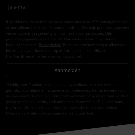
Ik geef hierbij toestemming om de Large-nieuwsbrief te ontvangen en ga
ermee akkoord dat Large Popmerchandising B.V. mijn persoonsgegevens
verwerkt om mij regelmatig te informeren over producten. Mijn
persoonsgegevens worden verwerkt in overeenstemming met de
bepalingen van het
Privacybeleid
. Ik kan mijn toestemming te allen tijde
intrekken, bijvoorbeeld door op de ‘afmelden’-link te klikken.
Hier
kan ik me afmelden voor de nieuwsbrief.
Aanmelden
*Geldig voor 4 weken. Alleen online inwisselbaar. Kan niet worden
gebruikt in combinatie met andere promotiecodes. Na het invoeren van
de code wordt de korting automatisch verrekend in je winkelmandje. Niet
geldig op boeken, media, cadeaubonnen, Rammstein, (Till) Lindemann,
Die Ärzte, Die Toten Hosen, Feine Sahne Fischfilet, Broilers, Böhse
Onkelz en artikelen die bijdragen aan een goed doel.