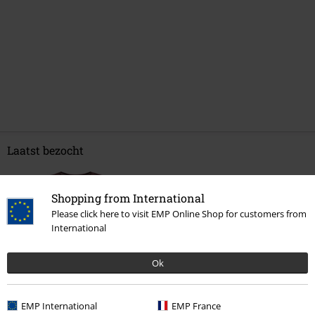
Laatst bezocht
Shopping from International
Please click here to visit EMP Online Shop for customers from
International
Ok
-64%
EMP International
EMP France
Adviesprijs
€ 19,99
€ 7,19