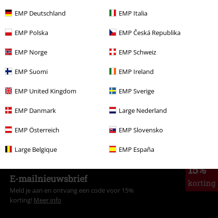
EMP Deutschland
EMP Italia
EMP Polska
EMP Česká Republika
Meer categorieën. Meer opties.
Stijlen
Streetwear
Streetwear vrouwen
EMP Norge
EMP Schweiz
Stijlen
Basics
Kleding
Tops
EMP Suomi
EMP Ireland
Kleding & accessoires
Bovenkant
Tops
EMP United Kingdom
EMP Sverige
Kledingmerken
Brands by EMP
Vrouwen
RED by EMP
Kleding
EMP Danmark
Large Nederland
Kledingmerken
Vrouwen
EMP Österreich
EMP Slovensko
Large Belgique
EMP España
15%
E-mailnieuwsbrief
korting
Meld je aan en ontvang een code voor 15%
korting!
Meer info