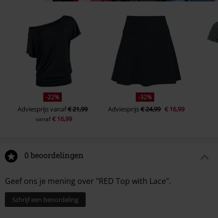
-22%
-32%
Adviesprijs
vanaf
€ 21,99
Adviesprijs
€ 24,99
€ 16,99
€ 16,99
vanaf
0 beoordelingen
Geef ons je mening over "RED Top with Lace".
Schrijf een beoordeling