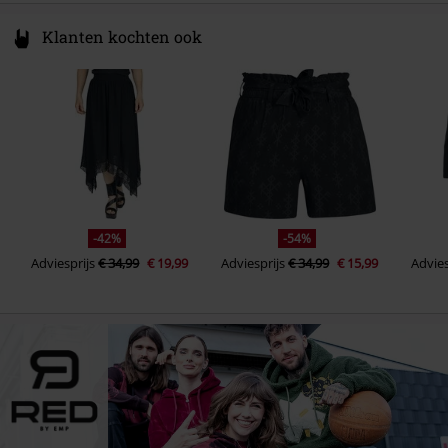
Klanten kochten ook
-42%
-54%
Adviesprijs
€ 34,99
€ 19,99
Adviesprijs
€ 34,99
€ 15,99
Advies