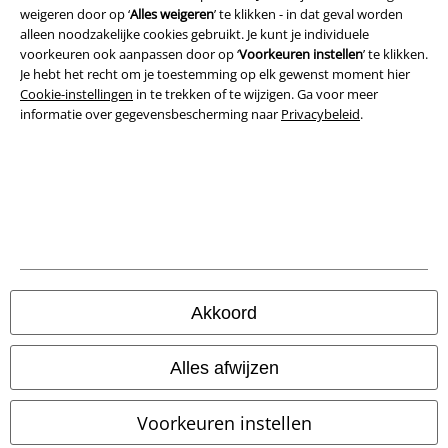
weigeren door op ‘
Alles weigeren
’ te klikken - in dat geval worden
Bedrijfsgegevens
alleen noodzakelijke cookies gebruikt. Je kunt je individuele
voorkeuren ook aanpassen door op ‘
Voorkeuren instellen
’ te klikken.
Privacyverklaring
Je hebt het recht om je toestemming op elk gewenst moment hier
Cookie-instellingen
in te trekken of te wijzigen. Ga voor meer
Verklaring van conformiteit
informatie over gegevensbescherming naar
Privacybeleid
.
Informatie over toegankelijkheid
Cookie-instellingen
Annuleer bestelling
Alle prijzen incl.
wettelijke BTW
Akkoord
© 1986-2026 Large Popmerchandising BV
Alles afwijzen
Voorkeuren instellen
Onze online shops