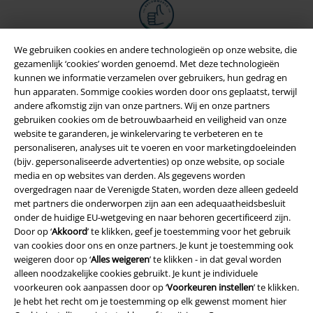
We gebruiken cookies en andere technologieën op onze website, die
gezamenlijk ‘cookies’ worden genoemd. Met deze technologieën
kunnen we informatie verzamelen over gebruikers, hun gedrag en
hun apparaten. Sommige cookies worden door ons geplaatst, terwijl
andere afkomstig zijn van onze partners. Wij en onze partners
gebruiken cookies om de betrouwbaarheid en veiligheid van onze
website te garanderen, je winkelervaring te verbeteren en te
personaliseren, analyses uit te voeren en voor marketingdoeleinden
(bijv. gepersonaliseerde advertenties) op onze website, op sociale
media en op websites van derden. Als gegevens worden
Legal
overgedragen naar de Verenigde Staten, worden deze alleen gedeeld
met partners die onderworpen zijn aan een adequaatheidsbesluit
Algemene Voorwaarden
onder de huidige EU-wetgeving en naar behoren gecertificeerd zijn.
Door op ‘
Akkoord
’ te klikken, geef je toestemming voor het gebruik
Bedrijfsgegevens
van cookies door ons en onze partners. Je kunt je toestemming ook
weigeren door op ‘
Alles weigeren
’ te klikken - in dat geval worden
Privacyverklaring
alleen noodzakelijke cookies gebruikt. Je kunt je individuele
voorkeuren ook aanpassen door op ‘
Voorkeuren instellen
’ te klikken.
Je hebt het recht om je toestemming op elk gewenst moment hier
Verklaring van conformiteit