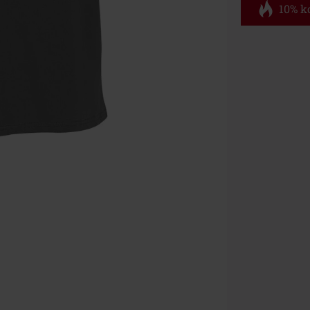
10% ko
Code
FL
Geldig t/m 11
Minimale best
Zodra je de co
winkelmandje.
Kan niet geco
Rammstein, (Ti
cadeaubonnen e