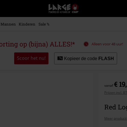
Large
–
Muziek-,
entertainment-,
Mannen
Kinderen
Sale %
en
gaming-
merch
ting op (bijna) ALLES!*
Alleen voor 48 uur!
+
alternatieve
kleding
Scoor het nu!
Kopieer de code
FLASH
€ 19
vanaf
Prijzen incl. 
Red Log
Meer producti