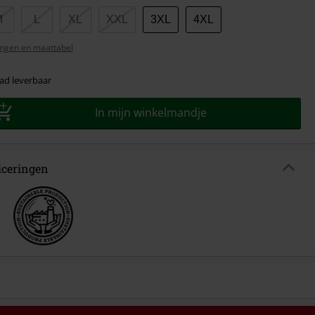
M
L
XL
XXL
3XL
4XL
ngen en maattabel
ad leverbaar
In mijn winkelmandje
ficeringen