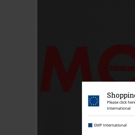
Shopping
Please click he
International
EMP International