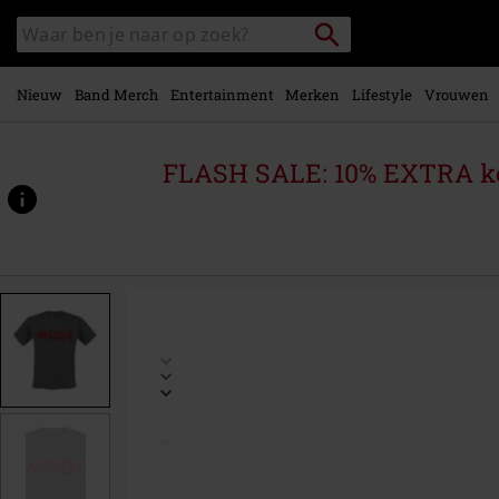
Overslaan
Packstation
Zoek
naar
zoeken
in
hoofdinhoud
catalogus
Nieuw
Band Merch
Entertainment
Merken
Lifestyle
Vrouwen
FLASH SALE: 10% EXTRA kor
https://www.large.be/p/red-
logo/533508.html