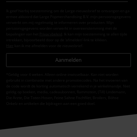
Ik geef hierbij toestemming om de Large-nieuwsbrief te ontvangen en ga
ermee akkoord dat Large Popmerchandising B.V. mijn persoonsgegevens
verwerkt om mij regelmatig te informeren over producten. Mijn
persoonsgegevens worden verwerkt in overeenstemming met de
bepalingen van het
Privacybeleid
. Ik kan mijn toestemming te allen tijde
intrekken, bijvoorbeeld door op de ‘afmelden’-link te klikken.
Hier
kan ik me afmelden voor de nieuwsbrief.
Aanmelden
*Geldig voor 4 weken. Alleen online inwisselbaar. Kan niet worden
gebruikt in combinatie met andere promotiecodes. Na het invoeren van
de code wordt de korting automatisch verrekend in je winkelmandje. Niet
geldig op boeken, media, cadeaubonnen, Rammstein, (Till) Lindemann,
Die Ärzte, Die Toten Hosen, Feine Sahne Fischfilet, Broilers, Böhse
Onkelz en artikelen die bijdragen aan een goed doel.