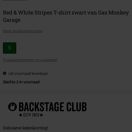
Red & White Stripes T-shirt zwart van Gas Monkey
Garage
Meer productinformatie
Kies
S
je
Productafmetingen en maattabel
maat
Uit voorraad leverbaar
Slechts 2 in voorraad
Exlusieve ledenkorting!