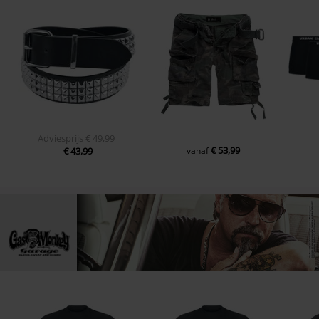
Adviesprijs
€ 49,99
€ 53,99
€ 43,99
vanaf