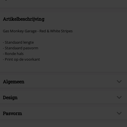
donatie zijn uitgesloten van de korting.
Artikelbeschrijving
Gas Monkey Garage - Red & White Stripes
- Standaard lengte
- Standaard pasvorm
- Ronde hals
- Print op de voorkant
Algemeen
Artikelnr.
547852
Design
Titel
Red & White Stripes
Producttype
T-shirt
Artikelonderwerp
Pasvorm
Fan merch, Rockabilly, TV-series,
Biker
Patroon
effen