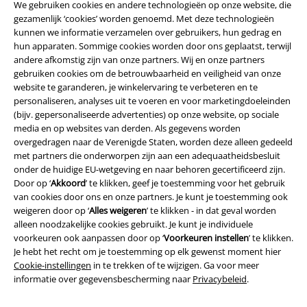
We gebruiken cookies en andere technologieën op onze website, die
gezamenlijk ‘cookies’ worden genoemd. Met deze technologieën
kunnen we informatie verzamelen over gebruikers, hun gedrag en
hun apparaten. Sommige cookies worden door ons geplaatst, terwijl
Beveiliging
andere afkomstig zijn van onze partners. Wij en onze partners
gebruiken cookies om de betrouwbaarheid en veiligheid van onze
website te garanderen, je winkelervaring te verbeteren en te
personaliseren, analyses uit te voeren en voor marketingdoeleinden
(bijv. gepersonaliseerde advertenties) op onze website, op sociale
media en op websites van derden. Als gegevens worden
overgedragen naar de Verenigde Staten, worden deze alleen gedeeld
met partners die onderworpen zijn aan een adequaatheidsbesluit
onder de huidige EU-wetgeving en naar behoren gecertificeerd zijn.
Door op ‘
Akkoord
’ te klikken, geef je toestemming voor het gebruik
van cookies door ons en onze partners. Je kunt je toestemming ook
weigeren door op ‘
Alles weigeren
’ te klikken - in dat geval worden
alleen noodzakelijke cookies gebruikt. Je kunt je individuele
voorkeuren ook aanpassen door op ‘
Voorkeuren instellen
’ te klikken.
Je hebt het recht om je toestemming op elk gewenst moment hier
Legal
Cookie-instellingen
in te trekken of te wijzigen. Ga voor meer
informatie over gegevensbescherming naar
Privacybeleid
.
Algemene Voorwaarden