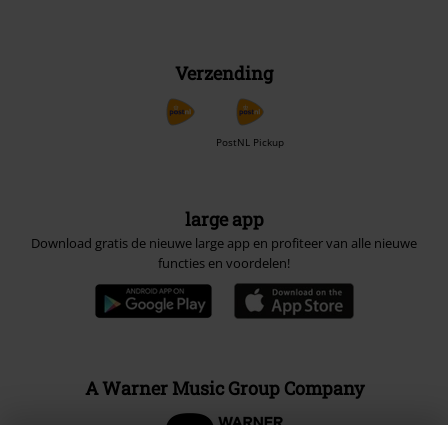
Verzending
PostNL Pickup
large app
Download gratis de nieuwe large app en profiteer van alle nieuwe
functies en voordelen!
A Warner Music Group Company