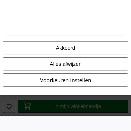
Bedrijfsgegevens
Privacyverklaring
Verklaring van conformiteit
Informatie over toegankelijkheid
Akkoord
Cookie-instellingen
Alles afwijzen
Annuleer bestelling
Voorkeuren instellen
Alle prijzen incl.
wettelijke BTW
© 1986-2026 Large Popmerchandising BV
In mijn winkelmandje
Onze online shops