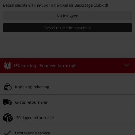
Betaal slechts € 17,99 voor dit artikel als Backstage Club-lid!
Nu inloggen
Bestel nu je lidmaatschap!
15% korting - Voor een korte tijd!
Code
AFTERWORK
Kopieer de code
Alleen geldig op 06-08-2026 van 16:00 t/m 23:59 uur.
Kopen op rekening
Minimale bestelwaarde € 49.99.
Gratis retourneren
Zodra je de code hebt ingevoerd, wordt de korting automatisch verrekend in
je winkelmandje.
30 dagen retourrecht
Kan niet gecombineerd worden met andere kortingscodes. Boeken, media,
tickets, Rammstein, (Till) Lindemann, Böhse Onkelz, Broilers, Die Ärzte, Die
Toten Hosen, Metality, cadeaubonnen en artikelen met een inbegrepen
Uitstekende service