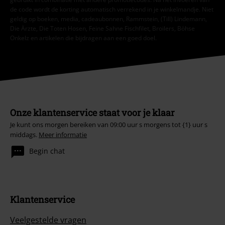
de code wordt de korting automatisch verrekend in je winkelmandje. Niet
geldig op boeken, media, cadeaubonnen, Rammstein, (Till) Lindemann,
Die Ärzte, Die Toten Hosen, Feine Sahne Fischfilet, Broilers, Böhse
Onkelz en artikelen die bijdragen aan een goed doel.
Onze klantenservice staat voor je klaar
Je kunt ons morgen bereiken van 09:00 uur s morgens tot {1} uur s
middags.
Meer informatie
Begin chat
Klantenservice
Veelgestelde vragen