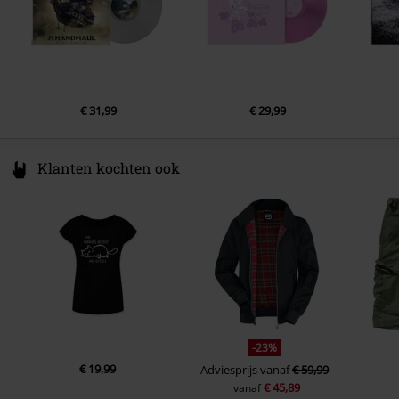
4.
Nichtsdestotrotz
5.
Tanze Nacht
6.
Konsiquenzen
7.
Unsere City
€ 31,99
€ 29,99
8.
Driften
9.
Weck Mich Nicht
Klanten kochten ook
10.
Mannomann
11.
Lernen Zu Verlernen
12.
Mein Leben Rauscht
13.
Schmutzgart
-23%
€ 19,99
Adviesprijs
vanaf
€ 59,99
€ 45,89
vanaf