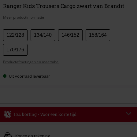
Ranger Kids Trousers Cargo zwart van Brandit
Meer productinformatie
Kies
122/128
134/140
146/152
158/164
je
maat
170/176
Productafmetingen en maattabel
Uit voorraad leverbaar
15% korting - Voor een korte tijd!
Code
WEEKEND
Kopieer de code
Geldig t/m 09-08-2026
Kopen op rekening