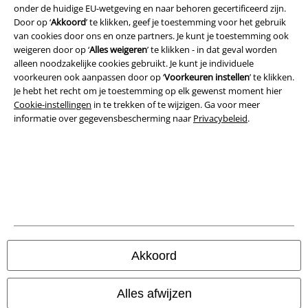
onder de huidige EU-wetgeving en naar behoren gecertificeerd zijn.
Door op ‘
Akkoord
’ te klikken, geef je toestemming voor het gebruik
Algemene Voorwaarden
van cookies door ons en onze partners. Je kunt je toestemming ook
weigeren door op ‘
Alles weigeren
’ te klikken - in dat geval worden
Bedrijfsgegevens
alleen noodzakelijke cookies gebruikt. Je kunt je individuele
voorkeuren ook aanpassen door op ‘
Voorkeuren instellen
’ te klikken.
Privacyverklaring
Je hebt het recht om je toestemming op elk gewenst moment hier
Cookie-instellingen
in te trekken of te wijzigen. Ga voor meer
Verklaring van conformiteit
informatie over gegevensbescherming naar
Privacybeleid
.
Informatie over toegankelijkheid
Cookie-instellingen
Annuleer bestelling
Alle prijzen incl.
wettelijke BTW
Akkoord
© 1986-2026 Large Popmerchandising BV
Alles afwijzen