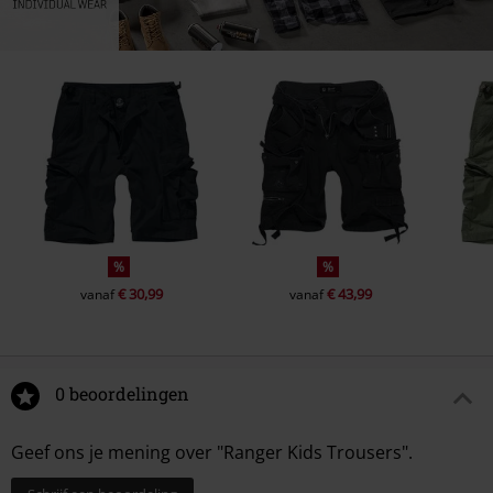
%
%
€ 30,99
€ 43,99
vanaf
vanaf
0 beoordelingen
Geef ons je mening over "Ranger Kids Trousers".