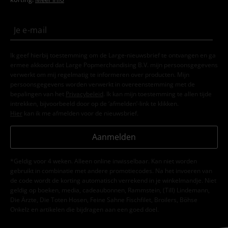
Ik geef hierbij toestemming om de Large-nieuwsbrief te ontvangen en ga
ermee akkoord dat Large Popmerchandising B.V. mijn persoonsgegevens
verwerkt om mij regelmatig te informeren over producten. Mijn
persoonsgegevens worden verwerkt in overeenstemming met de
bepalingen van het
Privacybeleid
. Ik kan mijn toestemming te allen tijde
intrekken, bijvoorbeeld door op de ‘afmelden’-link te klikken.
Hier
kan ik me afmelden voor de nieuwsbrief.
Aanmelden
*Geldig voor 4 weken. Alleen online inwisselbaar. Kan niet worden
gebruikt in combinatie met andere promotiecodes. Na het invoeren van
de code wordt de korting automatisch verrekend in je winkelmandje. Niet
geldig op boeken, media, cadeaubonnen, Rammstein, (Till) Lindemann,
Die Ärzte, Die Toten Hosen, Feine Sahne Fischfilet, Broilers, Böhse
Onkelz en artikelen die bijdragen aan een goed doel.