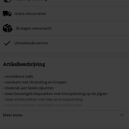
Minimale bestelwaarde € 49.99.
Gratis retourneren
Zodra je de code hebt ingevoerd, wordt de korting automatisch verrekend in
je winkelmandje.
30 dagen retourrecht
Kan niet gecombineerd worden met andere kortingscodes. Boeken, media,
tickets, Rammstein, (Till) Lindemann, Böhse Onkelz, Broilers, Die Ärzte, Die
Toten Hosen, Metality, cadeaubonnen en artikelen met een inbegrepen
Uitstekende service
donatie zijn uitgesloten van de korting.
Artikelbeschrijving
- verstelbare taille
- voorkant met ritssluiting en knopen
- steekzak aan beide zijkanten
- twee bevestigde klepzakken met knoopsluiting op de pijpen
- twee achterzakken met klep en knoopsluiting
- robuust materiaal, makkelijk te onderhouden
- riemlussen van 4 cm
Meer lezen
- rechte, comfortabele pasvorm
S = 122/128 - 6-7 jaar