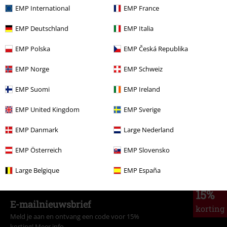
EMP International
EMP France
€ 26,99
EMP Deutschland
EMP Italia
EMP Polska
EMP Česká Republika
Meer categorieën. Meer opties.
EMP Norge
EMP Schweiz
Nieuw
Kleding
Kinderen en baby's
EMP Suomi
EMP Ireland
Sale %
Mannen
Kleding
EMP United Kingdom
EMP Sverige
Sale %
Kinderen
Kinderkleding
EMP Danmark
Large Nederland
Kinderen
Tieners (Maat: 140 - 176)
EMP Österreich
EMP Slovensko
Kledingmerken
Kleding
Large Belgique
EMP España
15%
E-mailnieuwsbrief
korting
Meld je aan en ontvang een code voor 15%
korting!
Meer info