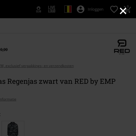
×
0
Inloggen
59,99
BTW, exclusief verpakkings- en verzendkosten
as Regenjas zwart van RED by EMP
nformatie
t