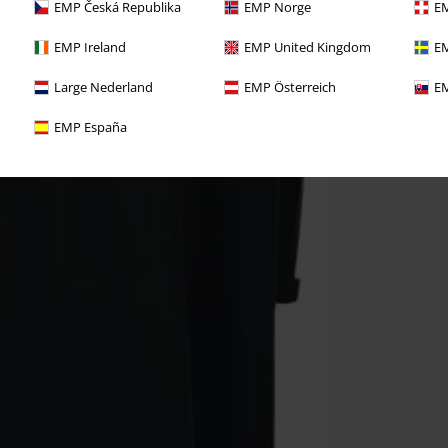
EMP Česká Republika
EMP Norge
EM
EMP Ireland
EMP United Kingdom
EM
Large Nederland
EMP Österreich
EM
EMP España