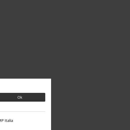
Ok
P Italia