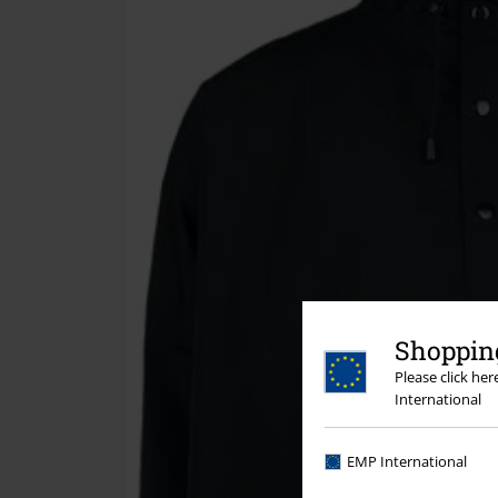
Shopping
Please click he
International
EMP International