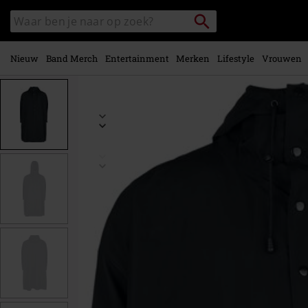
Overslaan
Packstation
Zoek
naar
zoeken
in
hoofdinhoud
catalogus
Nieuw
Band Merch
Entertainment
Merken
Lifestyle
Vrouwen
https://www.large.be/p/regenjas/581403St.html