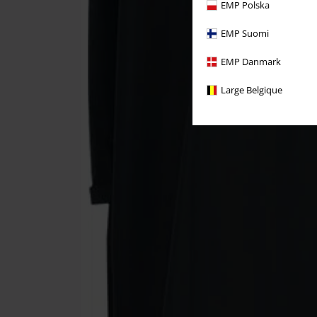
EMP Polska
EMP Suomi
EMP Danmark
Large Belgique