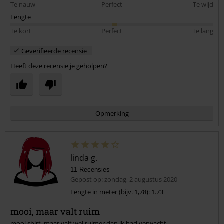
Te nauw
Perfect
Te wijd
Lengte
Te kort
Perfect
Te lang
Geverifieerde recensie
Heeft deze recensie je geholpen?
Opmerking
linda g.
11 Recensies
Gepost op: zondag, 2 augustus 2020
Lengte in meter (bijv. 1,78): 1.73
mooi, maar valt ruim
Commentaar versturen
mooi shirt, maar valt wel ruimer dan ik had verwacht.