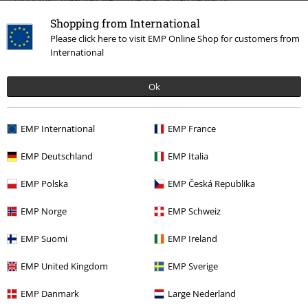
Shopping from International
Please click here to visit EMP Online Shop for customers from
International
Kwaliteit
Ok
5
Ontwerp
4
Pasvorm
EMP International
EMP France
4
Breedte
EMP Deutschland
EMP Italia
Te nauw
Perfect
Te wijd
EMP Polska
EMP Česká Republika
Lengte
Te kort
Perfect
Te lang
EMP Norge
EMP Schweiz
Geverifieerde recensie
EMP Suomi
EMP Ireland
Heeft deze recensie je geholpen?
EMP United Kingdom
EMP Sverige
EMP Danmark
Large Nederland