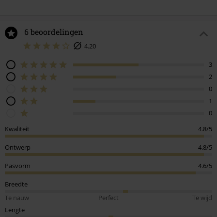
6 beoordelingen
4.20
3
2
0
1
0
Kwaliteit
4.8/5
Ontwerp
4.8/5
Pasvorm
4.6/5
Breedte
Te nauw
Perfect
Te wijd
Lengte