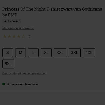
Princess Of The Night T-shirt zwart van Gothicana
by EMP
Exclusief
Meer productinformatie
(6)
Kies
S
M
L
XL
XXL
3XL
4XL
je
maat
5XL
Productafmetingen en maattabel
Uit voorraad leverbaar