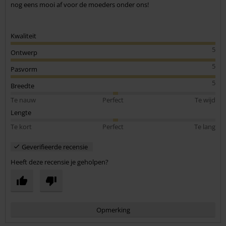
nog eens mooi af voor de moeders onder ons!
Kwaliteit
5
Ontwerp
5
Pasvorm
5
Breedte
Te nauw
Perfect
Te wijd
Lengte
Te kort
Perfect
Te lang
Geverifieerde recensie
Heeft deze recensie je geholpen?
Opmerking