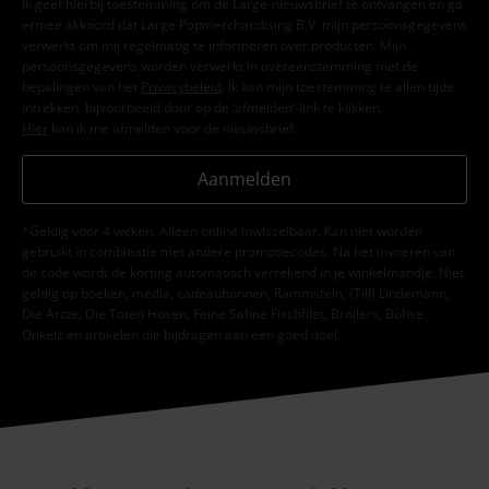
Ik geef hierbij toestemming om de Large-nieuwsbrief te ontvangen en ga
ermee akkoord dat Large Popmerchandising B.V. mijn persoonsgegevens
verwerkt om mij regelmatig te informeren over producten. Mijn
persoonsgegevens worden verwerkt in overeenstemming met de
bepalingen van het
Privacybeleid
. Ik kan mijn toestemming te allen tijde
intrekken, bijvoorbeeld door op de ‘afmelden’-link te klikken.
Hier
kan ik me afmelden voor de nieuwsbrief.
Aanmelden
*Geldig voor 4 weken. Alleen online inwisselbaar. Kan niet worden
gebruikt in combinatie met andere promotiecodes. Na het invoeren van
de code wordt de korting automatisch verrekend in je winkelmandje. Niet
geldig op boeken, media, cadeaubonnen, Rammstein, (Till) Lindemann,
Die Ärzte, Die Toten Hosen, Feine Sahne Fischfilet, Broilers, Böhse
Onkelz en artikelen die bijdragen aan een goed doel.