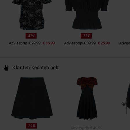
-43%
-35%
Adviesprijs
€ 29,99
€ 16,99
Adviesprijs
€ 39,99
€ 25,99
Advies
Klanten kochten ook
-32%
Adviesprijs
€ 49,99