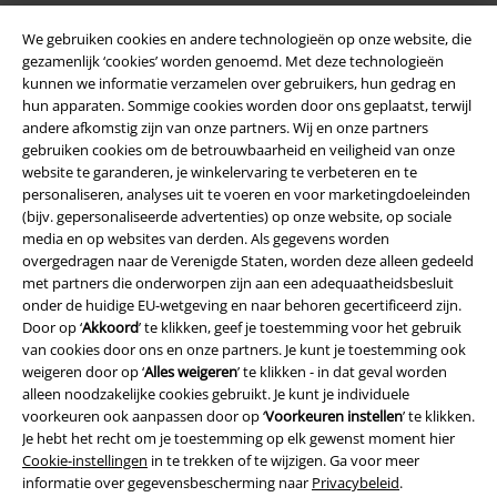
We gebruiken cookies en andere technologieën op onze website, die
Beveiliging
gezamenlijk ‘cookies’ worden genoemd. Met deze technologieën
kunnen we informatie verzamelen over gebruikers, hun gedrag en
hun apparaten. Sommige cookies worden door ons geplaatst, terwijl
andere afkomstig zijn van onze partners. Wij en onze partners
gebruiken cookies om de betrouwbaarheid en veiligheid van onze
website te garanderen, je winkelervaring te verbeteren en te
personaliseren, analyses uit te voeren en voor marketingdoeleinden
(bijv. gepersonaliseerde advertenties) op onze website, op sociale
media en op websites van derden. Als gegevens worden
overgedragen naar de Verenigde Staten, worden deze alleen gedeeld
met partners die onderworpen zijn aan een adequaatheidsbesluit
onder de huidige EU-wetgeving en naar behoren gecertificeerd zijn.
Door op ‘
Akkoord
’ te klikken, geef je toestemming voor het gebruik
van cookies door ons en onze partners. Je kunt je toestemming ook
weigeren door op ‘
Alles weigeren
’ te klikken - in dat geval worden
Legal
alleen noodzakelijke cookies gebruikt. Je kunt je individuele
voorkeuren ook aanpassen door op ‘
Voorkeuren instellen
’ te klikken.
Algemene Voorwaarden
Je hebt het recht om je toestemming op elk gewenst moment hier
Cookie-instellingen
in te trekken of te wijzigen. Ga voor meer
Bedrijfsgegevens
informatie over gegevensbescherming naar
Privacybeleid
.