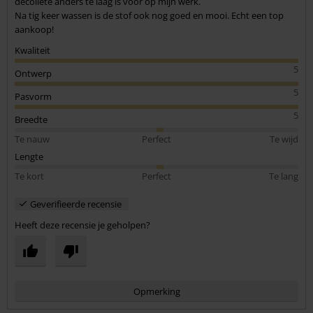
decolleté anders te laag is voor op mijn werk.
Na tig keer wassen is de stof ook nog goed en mooi. Echt een top
aankoop!
Kwaliteit
5
Ontwerp
5
Pasvorm
5
Breedte
Te nauw
Perfect
Te wijd
Lengte
Te kort
Perfect
Te lang
Geverifieerde recensie
Heeft deze recensie je geholpen?
Opmerking