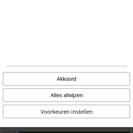
Privacyverklaring
Verklaring van conformiteit
Informatie over toegankelijkheid
Cookie-instellingen
Annuleer bestelling
Alle prijzen incl.
wettelijke BTW
Akkoord
© 1986-2026 Large Popmerchandising BV
Alles afwijzen
Voorkeuren instellen
Onze online shops
EMP International