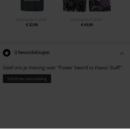
Adviesprijs
€ 34,90
Adviesprijs
€ 49,90
€ 32,99
€ 43,99
0 beoordelingen
Geef ons je mening over "Power Sword vs Havoc Staff".
Schrijf een beoordeling