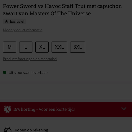
Power Sword vs Havoc Staff Trui met capuchon
zwart van Masters Of The Universe
Exclusief
Meer productinformatie
Kies
M
L
XL
XXL
3XL
je
Productafmetingen en maattabel
maat
Uit voorraad leverbaar
15% korting - Voor een korte tijd!
Code
AFTERWORK
Kopieer de code
Alleen geldig op 06-08-2026 van 16:00 t/m 23:59 uur.
Kopen op rekening