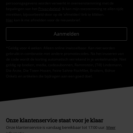
persoonsgegevens worden verwerkt in overeenstemming met de
bepalingen van het
Privacybeleid
. Ik kan mijn toestemming te allen tijde
intrekken, bijvoorbeeld door op de ‘afmelden’-link te klikken.
Hier
kan ik me afmelden voor de nieuwsbrief.
Aanmelden
*Geldig voor 4 weken. Alleen online inwisselbaar. Kan niet worden
gebruikt in combinatie met andere promotiecodes. Na het invoeren van
de code wordt de korting automatisch verrekend in je winkelmandje. Niet
geldig op boeken, media, cadeaubonnen, Rammstein, (Till) Lindemann,
Die Ärzte, Die Toten Hosen, Feine Sahne Fischfilet, Broilers, Böhse
Onkelz en artikelen die bijdragen aan een goed doel.
Onze klantenservice staat voor je klaar
Onze klantenservice is vandaag bereikbaar tot 17:00 uur.
Meer