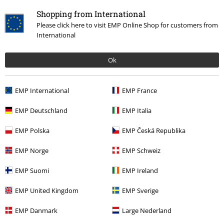
Shopping from International
Please click here to visit EMP Online Shop for customers from
International
Laatst bezocht
Ok
EMP International
EMP France
EMP Deutschland
EMP Italia
EMP Polska
EMP Česká Republika
-23%
Adviesprijs
vanaf
€ 59,90
EMP Norge
EMP Schweiz
€ 45,89
vanaf
EMP Suomi
EMP Ireland
EMP United Kingdom
EMP Sverige
Meer categorieën. Meer opties.
EMP Danmark
Large Nederland
Films & Series
Films en tv
Masters of the Universe