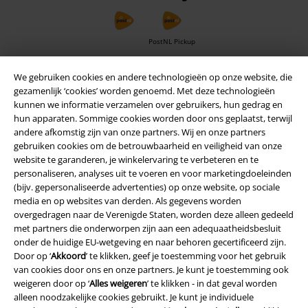
PostNL Pickup
We gebruiken cookies en andere technologieën op onze website, die
gezamenlijk ‘cookies’ worden genoemd. Met deze technologieën
large app
kunnen we informatie verzamelen over gebruikers, hun gedrag en
Download gratis de nieuwe large app en profiteer van alle nieuwe
hun apparaten. Sommige cookies worden door ons geplaatst, terwijl
functies en voordelen!
andere afkomstig zijn van onze partners. Wij en onze partners
gebruiken cookies om de betrouwbaarheid en veiligheid van onze
website te garanderen, je winkelervaring te verbeteren en te
personaliseren, analyses uit te voeren en voor marketingdoeleinden
(bijv. gepersonaliseerde advertenties) op onze website, op sociale
media en op websites van derden. Als gegevens worden
A Warner Music Group Company
overgedragen naar de Verenigde Staten, worden deze alleen gedeeld
met partners die onderworpen zijn aan een adequaatheidsbesluit
onder de huidige EU-wetgeving en naar behoren gecertificeerd zijn.
Door op ‘
Akkoord
’ te klikken, geef je toestemming voor het gebruik
van cookies door ons en onze partners. Je kunt je toestemming ook
weigeren door op ‘
Alles weigeren
’ te klikken - in dat geval worden
alleen noodzakelijke cookies gebruikt. Je kunt je individuele
Beveiliging