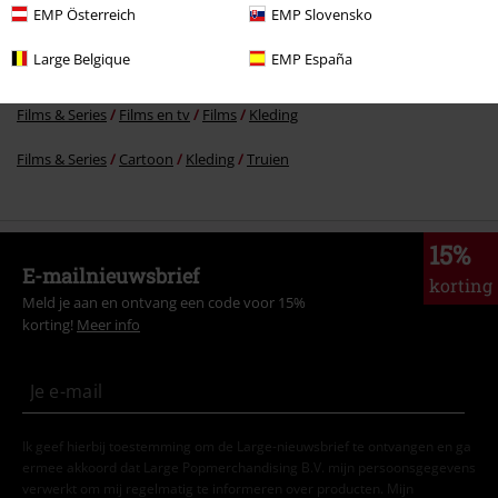
EMP Österreich
EMP Slovensko
Films & Series
Films en tv
Series
Kleding
Truien
Hoodies
Large Belgique
EMP España
Films & Series
Grote Maten
Films & Series
Films en tv
Films
Kleding
Films & Series
Cartoon
Kleding
Truien
15%
E-mailnieuwsbrief
korting
Meld je aan en ontvang een code voor 15%
korting!
Meer info
Ik geef hierbij toestemming om de Large-nieuwsbrief te ontvangen en ga
ermee akkoord dat Large Popmerchandising B.V. mijn persoonsgegevens
verwerkt om mij regelmatig te informeren over producten. Mijn