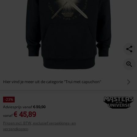
Hier vind je meer uit de categorie "Trui met capuchon"
-23%
Adviesprijs
vanaf
€ 59,90
€ 45,89
vanaf
Prijzen incl. BTW, exclusief verpakkings- en
verzendkosten