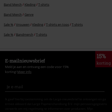
Band Merch
Kleding
T-shirts
Band Merch
Genre
Sale %
Vrouwen
Kleding
T-shirts en tops
T-shirts
Sale %
Bandmerch
T-shirts
15%
E-mailnieuwsbrief
korting
Meld je aan en ontvang een code voor 15%
korting!
Meer info
Ik geef hierbij toestemming om de Large-nieuwsbrief te ontvangen en ga
ermee akkoord dat Large Popmerchandising B.V. mijn persoonsgegevens
verwerkt om mij regelmatig te informeren over producten. Mijn