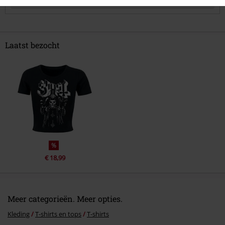
Opmerking
Laatst bezocht
Commentaar versturen
%
€ 18,99
Meer categorieën. Meer opties.
Kleding
T-shirts en tops
T-shirts