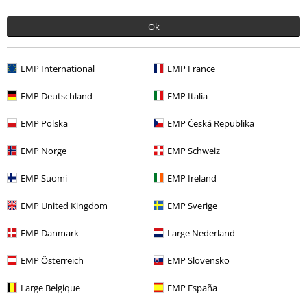
top!
Ok
EMP International
EMP France
Kwaliteit
5
Ontwerp
EMP Deutschland
EMP Italia
5
Pasvorm
EMP Polska
EMP Česká Republika
5
Breedte
EMP Norge
EMP Schweiz
Te nauw
Perfect
Te wijd
Lengte
EMP Suomi
EMP Ireland
Te kort
Perfect
Te lang
EMP United Kingdom
EMP Sverige
Geverifieerde recensie
EMP Danmark
Large Nederland
Heeft deze recensie je geholpen?
EMP Österreich
EMP Slovensko
Large Belgique
EMP España