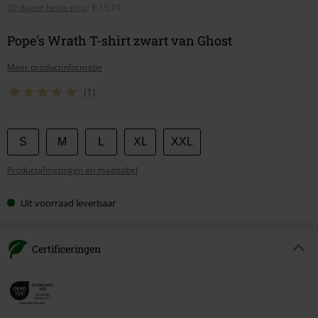
30 dagen beste prijs
:
€ 15,19
Pope's Wrath T-shirt zwart van Ghost
Meer productinformatie
(1)
Kies
S
M
L
XL
XXL
je
Productafmetingen en maattabel
maat
Uit voorraad leverbaar
Certificeringen