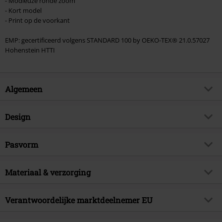
- Modieuze ronde zoom
- Kort model
- Print op de voorkant
EMP: gecertificeerd volgens STANDARD 100 by OEKO-TEX® 21.0.57027
Hohenstein HTTI
Algemeen
Artikelnr.
586258
Design
Titel
Pope's Wrath
Producttype
T-shirt
Muziekgenre
Pasvorm
Doom
Patroon
effen
Artikelonderwerp
Band merch, Bands
Pasvorm/Tops
Regular
Bedrukt
Materiaal & verzorging
ja
Handtekening
nee
Lengte (van de kleding)
Kort
Halslijn
Ronde hals
Licentie
officieel gelicentieerd artikel
Buitenmateriaal
95% katoen, 5% elastaan
Verantwoordelijke marktdeelnemer EU
Kraagvorm
Kraagloos
Band
Ghost
Verzorgingsinstructies
Machinewasbaar
Mouwvorm
Normale Mouwen
Global Merchandising Services GmbH
Releasedatum
16-05-2025