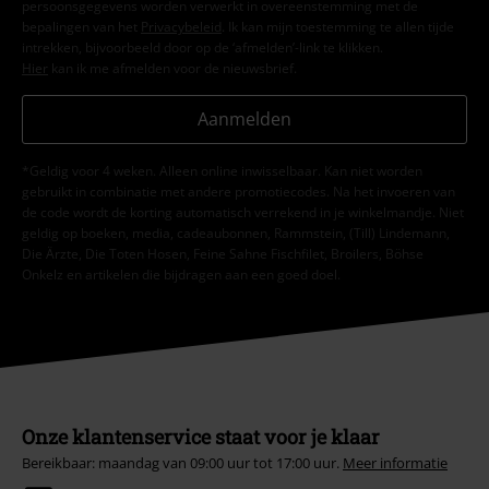
persoonsgegevens worden verwerkt in overeenstemming met de
bepalingen van het
Privacybeleid
. Ik kan mijn toestemming te allen tijde
intrekken, bijvoorbeeld door op de ‘afmelden’-link te klikken.
Hier
kan ik me afmelden voor de nieuwsbrief.
Aanmelden
*Geldig voor 4 weken. Alleen online inwisselbaar. Kan niet worden
gebruikt in combinatie met andere promotiecodes. Na het invoeren van
de code wordt de korting automatisch verrekend in je winkelmandje. Niet
geldig op boeken, media, cadeaubonnen, Rammstein, (Till) Lindemann,
Die Ärzte, Die Toten Hosen, Feine Sahne Fischfilet, Broilers, Böhse
Onkelz en artikelen die bijdragen aan een goed doel.
Onze klantenservice staat voor je klaar
Bereikbaar: maandag van 09:00 uur tot 17:00 uur.
Meer informatie