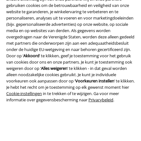
gebruiken cookies om de betrouwbaarheid en veiligheid van onze
website te garanderen, je winkelervaring te verbeteren en te
personaliseren, analyses uit te voeren en voor marketingdoeleinden
(bijv. gepersonaliseerde advertenties) op onze website, op sociale
media en op websites van derden. Als gegevens worden
overgedragen naar de Verenigde Staten, worden deze alleen gedeeld
met partners die onderworpen zijn aan een adequaatheidsbesluit
onder de huidige EU-wetgeving en naar behoren gecertificeerd zijn.
Door op ‘
Akkoord
’ te klikken, geef je toestemming voor het gebruik
van cookies door ons en onze partners. Je kunt je toestemming ook
weigeren door op ‘
Alles weigeren
’ te klikken - in dat geval worden
alleen noodzakelijke cookies gebruikt. Je kunt je individuele
voorkeuren ook aanpassen door op ‘
Voorkeuren instellen
’ te klikken.
Legal
Je hebt het recht om je toestemming op elk gewenst moment hier
Cookie-instellingen
in te trekken of te wijzigen. Ga voor meer
Algemene Voorwaarden
informatie over gegevensbescherming naar
Privacybeleid
.
Bedrijfsgegevens
Privacyverklaring
Verklaring van conformiteit