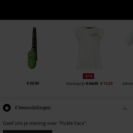
-61%
€ 69,99
Adviesprijs
€ 34,99
€ 13,59
Advies
0 beoordelingen
Geef ons je mening over "Pickle Face".