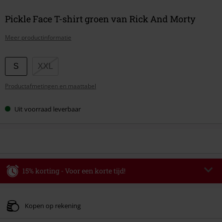
Pickle Face T-shirt groen van Rick And Morty
Meer productinformatie
Kies
S
XXL
je
Productafmetingen en maattabel
maat
Uit voorraad leverbaar
15% korting - Voor een korte tijd!
Code
WEEKEND
Kopieer de code
Geldig t/m 09-08-2026
Kopen op rekening
Minimale bestelwaarde € 49.99.