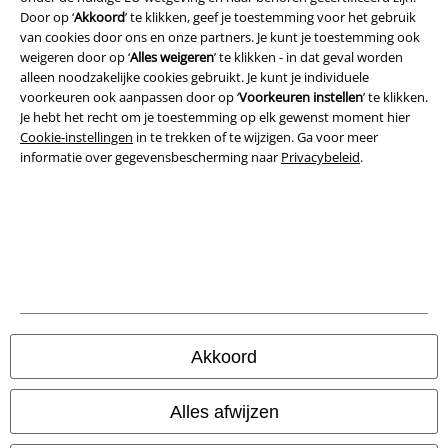
Legal
Door op ‘
Akkoord
’ te klikken, geef je toestemming voor het gebruik
van cookies door ons en onze partners. Je kunt je toestemming ook
Algemene Voorwaarden
weigeren door op ‘
Alles weigeren
’ te klikken - in dat geval worden
alleen noodzakelijke cookies gebruikt. Je kunt je individuele
Bedrijfsgegevens
voorkeuren ook aanpassen door op ‘
Voorkeuren instellen
’ te klikken.
Je hebt het recht om je toestemming op elk gewenst moment hier
Privacyverklaring
Cookie-instellingen
in te trekken of te wijzigen. Ga voor meer
informatie over gegevensbescherming naar
Privacybeleid
.
Verklaring van conformiteit
Informatie over toegankelijkheid
Cookie-instellingen
Annuleer bestelling
Alle prijzen incl.
wettelijke BTW
Akkoord
© 1986-2026 Large Popmerchandising BV
Alles afwijzen