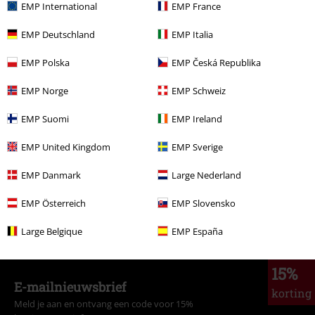
EMP International
EMP France
Adviesprijs
€ 24,99
€ 19,99
EMP Deutschland
EMP Italia
EMP Polska
EMP Česká Republika
Meer categorieën. Meer opties.
EMP Norge
EMP Schweiz
Entertainment
EMP Suomi
EMP Ireland
Films & Series
Films en tv
Warner Bros 100
EMP United Kingdom
EMP Sverige
Films & Series
Cartoon
Kleding
T-shirts en tops
T-shirts
EMP Danmark
Large Nederland
Films & Series
Kleding
T-shirts en tops
T-shirts
EMP Österreich
EMP Slovensko
Kleding
T-shirts en tops
T-shirts
Large Belgique
EMP España
15%
E-mailnieuwsbrief
korting
Meld je aan en ontvang een code voor 15%