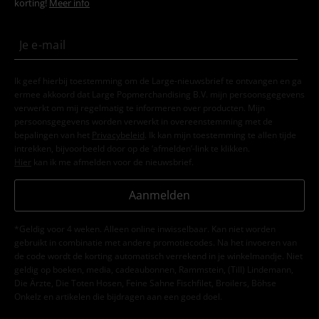
korting!
Meer info
Ik geef hierbij toestemming om de Large-nieuwsbrief te ontvangen en ga
ermee akkoord dat Large Popmerchandising B.V. mijn persoonsgegevens
verwerkt om mij regelmatig te informeren over producten. Mijn
persoonsgegevens worden verwerkt in overeenstemming met de
bepalingen van het
Privacybeleid
. Ik kan mijn toestemming te allen tijde
intrekken, bijvoorbeeld door op de ‘afmelden’-link te klikken.
Hier
kan ik me afmelden voor de nieuwsbrief.
Aanmelden
*Geldig voor 4 weken. Alleen online inwisselbaar. Kan niet worden
gebruikt in combinatie met andere promotiecodes. Na het invoeren van
de code wordt de korting automatisch verrekend in je winkelmandje. Niet
geldig op boeken, media, cadeaubonnen, Rammstein, (Till) Lindemann,
Die Ärzte, Die Toten Hosen, Feine Sahne Fischfilet, Broilers, Böhse
Onkelz en artikelen die bijdragen aan een goed doel.