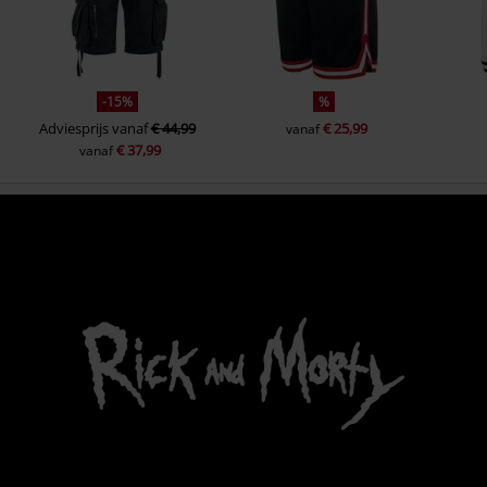
-15%
%
Adviesprijs
vanaf
€ 44,99
€ 25,99
vanaf
€ 37,99
vanaf