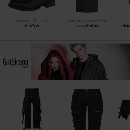
Adviesprijs
€ 119,99
Adviesprijs
vanaf
€ 34,90
€ 107,99
€ 26,99
Advie
vanaf