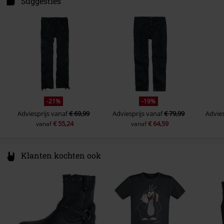
Suggesties
Lengte (van de kleding)
Lang
Verzorgingsinstructies
Machinewasbaar
Zakken
5 zakken
49811 Lingen
Germany
Kleur
zwart
www.emp.de
-21%
-19%
Adviesprijs
vanaf
€ 69,99
Adviesprijs
vanaf
€ 79,99
Advies
€ 55,24
€ 64,59
vanaf
vanaf
Klanten kochten ook