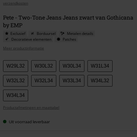
verzendkosten
Pete - Two-Tone Jeans Jeans zwart van Gothicana
by EMP
Exclusief
Borduursel
Metalen details
Decoratieve elementen
Patches
Meer productinformatie
Kies
W29L32
W30L32
W30L34
W31L34
je
maat
W32L32
W32L34
W33L34
W34L32
W34L34
Productafmetingen en maattabel
Uit voorraad leverbaar