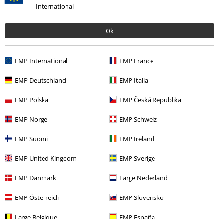
International
Laatst bezocht
Ok
EMP International
EMP France
EMP Deutschland
EMP Italia
EMP Polska
EMP Česká Republika
-23%
EMP Norge
EMP Schweiz
Adviesprijs
€ 59,99
€ 45,89
EMP Suomi
EMP Ireland
EMP United Kingdom
EMP Sverige
Meer categorieën. Meer opties.
EMP Danmark
Large Nederland
Stijlen
Rockwear
Kleding
Broeken
Jeans
EMP Österreich
EMP Slovensko
Mannen
Kleding
Broeken
Jeans
Straight-cut jeans
Large Belgique
EMP España