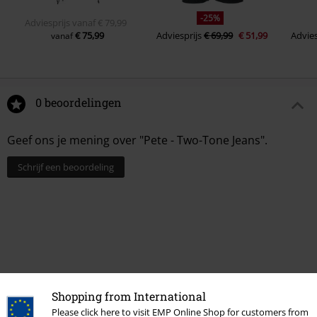
-25%
Adviesprijs
vanaf
€ 79,99
€ 75,99
Adviesprijs
€ 69,99
€ 51,99
Advies
vanaf
0 beoordelingen
Geef ons je mening over "Pete - Two-Tone Jeans".
Schrijf een beoordeling
Shopping from International
Please click here to visit EMP Online Shop for customers from