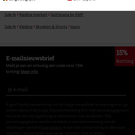
Sale %
Mannen
Kleding
Broeken
Jeans
Sale %
Kleding merken
Gothicana by EMP
Sale %
Kleding
Broeken & Shorts
Jeans
15%
E-mailnieuwsbrief
korting
Meld je aan en ontvang een code voor 15%
korting!
Meer info
Ik geef hierbij toestemming om de Large-nieuwsbrief te ontvangen en ga
ermee akkoord dat Large Popmerchandising B.V. mijn persoonsgegevens
verwerkt om mij regelmatig te informeren over producten. Mijn
persoonsgegevens worden verwerkt in overeenstemming met de
bepalingen van het
Privacybeleid
. Ik kan mijn toestemming te allen tijde
intrekken, bijvoorbeeld door op de ‘afmelden’-link te klikken.