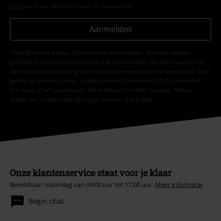
Hier
kan ik me afmelden voor de nieuwsbrief.
Aanmelden
*Geldig voor 4 weken. Alleen online inwisselbaar. Kan niet worden
gebruikt in combinatie met andere promotiecodes. Na het invoeren van
de code wordt de korting automatisch verrekend in je winkelmandje. Niet
geldig op boeken, media, cadeaubonnen, Rammstein, (Till) Lindemann,
Die Ärzte, Die Toten Hosen, Feine Sahne Fischfilet, Broilers, Böhse
Onkelz en artikelen die bijdragen aan een goed doel.
Onze klantenservice staat voor je klaar
Bereikbaar: maandag van 09:00 uur tot 17:00 uur.
Meer informatie
Begin chat