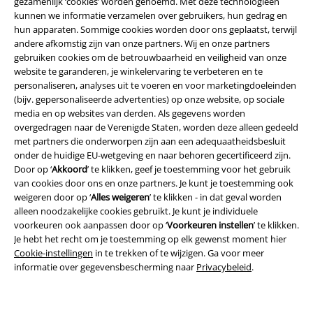
gezamenlijk ‘cookies’ worden genoemd. Met deze technologieën
kunnen we informatie verzamelen over gebruikers, hun gedrag en
hun apparaten. Sommige cookies worden door ons geplaatst, terwijl
andere afkomstig zijn van onze partners. Wij en onze partners
gebruiken cookies om de betrouwbaarheid en veiligheid van onze
website te garanderen, je winkelervaring te verbeteren en te
personaliseren, analyses uit te voeren en voor marketingdoeleinden
(bijv. gepersonaliseerde advertenties) op onze website, op sociale
media en op websites van derden. Als gegevens worden
overgedragen naar de Verenigde Staten, worden deze alleen gedeeld
met partners die onderworpen zijn aan een adequaatheidsbesluit
Legal
onder de huidige EU-wetgeving en naar behoren gecertificeerd zijn.
Door op ‘
Akkoord
’ te klikken, geef je toestemming voor het gebruik
Algemene Voorwaarden
van cookies door ons en onze partners. Je kunt je toestemming ook
weigeren door op ‘
Alles weigeren
’ te klikken - in dat geval worden
Bedrijfsgegevens
alleen noodzakelijke cookies gebruikt. Je kunt je individuele
voorkeuren ook aanpassen door op ‘
Voorkeuren instellen
’ te klikken.
Privacyverklaring
Je hebt het recht om je toestemming op elk gewenst moment hier
Cookie-instellingen
in te trekken of te wijzigen. Ga voor meer
informatie over gegevensbescherming naar
Privacybeleid
.
Verklaring van conformiteit
Informatie over toegankelijkheid