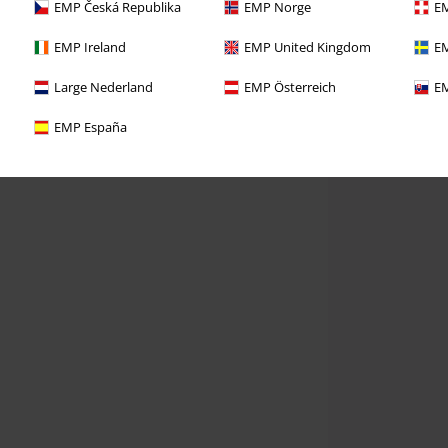
EMP Česká Republika
EMP Norge
EM
EMP Ireland
EMP United Kingdom
EM
Large Nederland
EMP Österreich
EM
EMP España