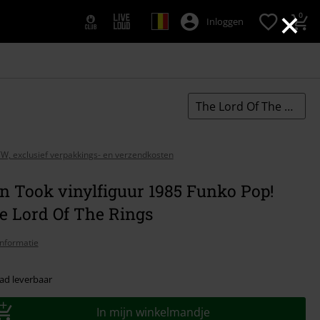
×
0
Inloggen
The Lord Of The Rings
BTW, exclusief verpakkings- en verzendkosten
n Took vinylfiguur 1985 Funko Pop!
e Lord Of The Rings
nformatie
ad leverbaar
In mijn winkelmandje