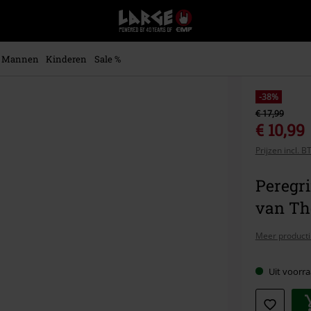
Large
–
Muziek-,
entertainment-,
Mannen
Kinderen
Sale %
en
gaming-
merch
-38%
+
€ 17,99
alternatieve
€ 10,99
kleding
Prijzen incl. 
Peregri
van Th
Meer producti
Uit voorra