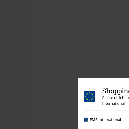
Shopping
Please click he
International
EMP International