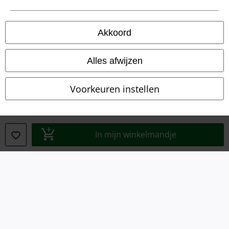
Akkoord
Alles afwijzen
Voorkeuren instellen
Legal
In mijn winkelmandje
Algemene Voorwaarden
Bedrijfsgegevens
Privacyverklaring
Verklaring van conformiteit