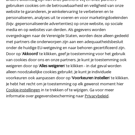
gebruiken cookies om de betrouwbaarheid en veiligheid van onze
PostNL Pickup
website te garanderen, je winkelervaring te verbeteren en te
personaliseren, analyses uit te voeren en voor marketingdoeleinden
(bijv. gepersonaliseerde advertenties) op onze website, op sociale
large app
media en op websites van derden. Als gegevens worden
overgedragen naar de Verenigde Staten, worden deze alleen gedeeld
Download gratis de nieuwe large app en profiteer van alle nieuwe
met partners die onderworpen zijn aan een adequaatheidsbesluit
functies en voordelen!
onder de huidige EU-wetgeving en naar behoren gecertificeerd zijn.
Door op ‘
Akkoord
’ te klikken, geef je toestemming voor het gebruik
van cookies door ons en onze partners. Je kunt je toestemming ook
weigeren door op ‘
Alles weigeren
’ te klikken - in dat geval worden
alleen noodzakelijke cookies gebruikt. Je kunt je individuele
voorkeuren ook aanpassen door op ‘
Voorkeuren instellen
’ te klikken.
A Warner Music Group Company
Je hebt het recht om je toestemming op elk gewenst moment hier
Cookie-instellingen
in te trekken of te wijzigen. Ga voor meer
informatie over gegevensbescherming naar
Privacybeleid
.
Beveiliging