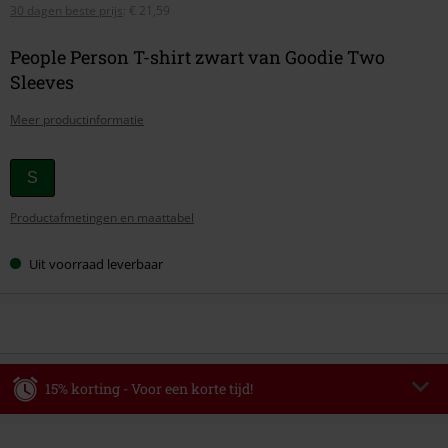
30 dagen beste prijs
:
€ 21,59
People Person T-shirt zwart van Goodie Two
Sleeves
Meer productinformatie
Kies
S
je
Productafmetingen en maattabel
maat
Uit voorraad leverbaar
15% korting - Voor een korte tijd!
Code
WEEKEND
Kopieer de code