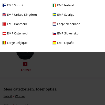
EMP Suomi
EMP Ireland
EMP United Kingdom
EMP Sverige
Laatst bezocht
EMP Danmark
Large Nederland
EMP Österreich
EMP Slovensko
Large Belgique
EMP España
%
€ 19,99
Meer categorieën. Meer opties.
Sale %
Wonen