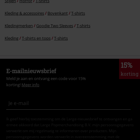
Stijlen
Horror
T-shirts
Kleding & accessoires
Bovenkant
T-shirts
Kledingmerken
Goodie Two Sleeves
T-shirts
Kleding
T-shirts en tops
T-shirts
15%
E-mailnieuwsbrief
korting
Meld je aan en ontvang een code voor 15%
korting!
Meer info
Ik geef hierbij toestemming om de Large-nieuwsbrief te ontvangen en ga
ermee akkoord dat Large Popmerchandising B.V. mijn persoonsgegevens
verwerkt om mij regelmatig te informeren over producten. Mijn
persoonsgegevens worden verwerkt in overeenstemming met de