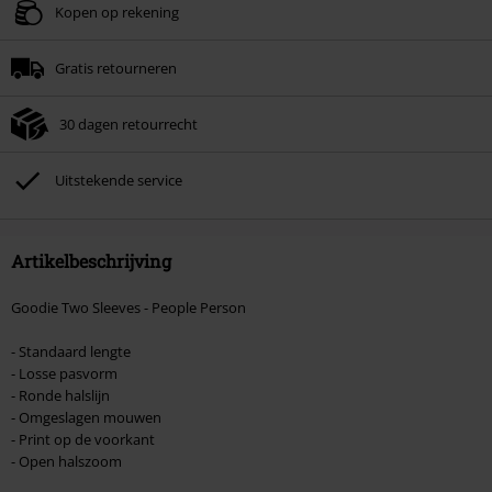
Geldig t/m 09-08-2026
Kopen op rekening
Minimale bestelwaarde € 49.99.
Gratis retourneren
Zodra je de code hebt ingevoerd, wordt de korting automatisch verrekend in
je winkelmandje.
30 dagen retourrecht
Kan niet gecombineerd worden met andere kortingscodes. Boeken, media,
tickets, Rammstein, (Till) Lindemann, Böhse Onkelz, Broilers, Die Ärzte, Die
Toten Hosen, Metality, cadeaubonnen en artikelen met een inbegrepen
Uitstekende service
donatie zijn uitgesloten van de korting.
Artikelbeschrijving
Goodie Two Sleeves - People Person
- Standaard lengte
- Losse pasvorm
- Ronde halslijn
- Omgeslagen mouwen
- Print op de voorkant
- Open halszoom