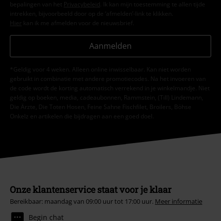
bepalingen van het
Privacybeleid
. Ik kan mijn toestemming te allen tijde
intrekken, bijvoorbeeld door op de ‘afmelden’-link te klikken.
Hier
kan ik me afmelden voor de nieuwsbrief.
Aanmelden
*Geldig voor 4 weken. Alleen online inwisselbaar. Kan niet worden
gebruikt in combinatie met andere promotiecodes. Na het invoeren van
de code wordt de korting automatisch verrekend in je winkelmandje. Niet
geldig op boeken, media, cadeaubonnen, Rammstein, (Till) Lindemann,
Die Ärzte, Die Toten Hosen, Feine Sahne Fischfilet, Broilers, Böhse
Onkelz en artikelen die bijdragen aan een goed doel.
Onze klantenservice staat voor je klaar
Bereikbaar: maandag van 09:00 uur tot 17:00 uur.
Meer informatie
Begin chat