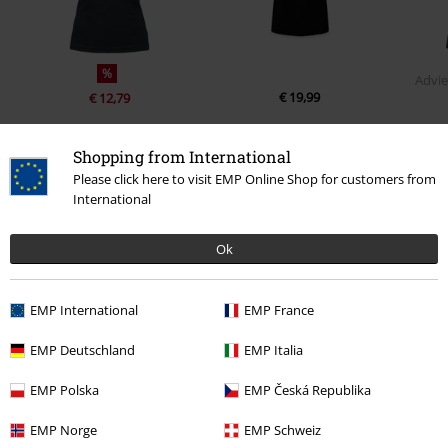
%
Advie
€ 19,99
€ 12,79
Shopping from International
0 beoordelingen
Please click here to visit EMP Online Shop for customers from
International
Geef ons je mening over "People Person".
Ok
Schrijf een beoordeling
EMP International
EMP France
EMP Deutschland
EMP Italia
EMP Polska
EMP Česká Republika
EMP Norge
EMP Schweiz