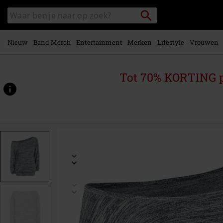
Overslaan
Packstation
Zoek
naar
zoeken
in
hoofdinhoud
catalogus
Nieuw
Band Merch
Entertainment
Merken
Lifestyle
Vrouwen
Tot 70% KORTING 
https://www.large.be/p/oversized-
melange-
wideneck-
sweater/379518.html