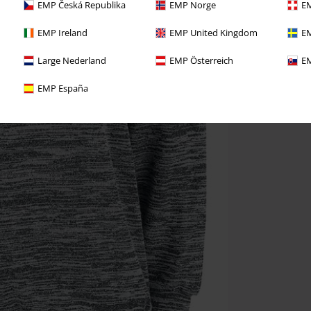
EMP Česká Republika
EMP Norge
EM
EMP Ireland
EMP United Kingdom
EM
Large Nederland
EMP Österreich
EM
EMP España