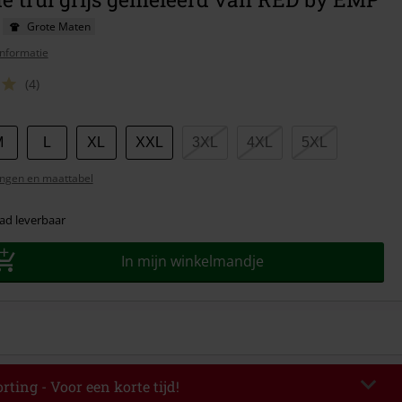
Grote Maten
nformatie
(4)
M
L
XL
XXL
3XL
4XL
5XL
ngen en maattabel
ad leverbaar
In mijn winkelmandje
rting - Voor een korte tijd!