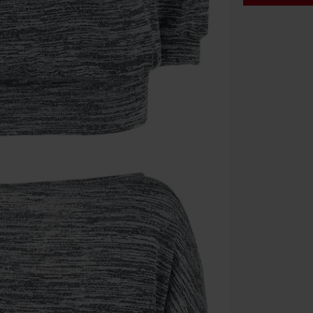
Code
WE
Geldig t/m 09
Minimale best
Zodra je de co
winkelmandje.
Kan niet geco
Rammstein, (Ti
cadeaubonnen e