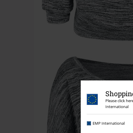
Shopping
Please click he
International
EMP International