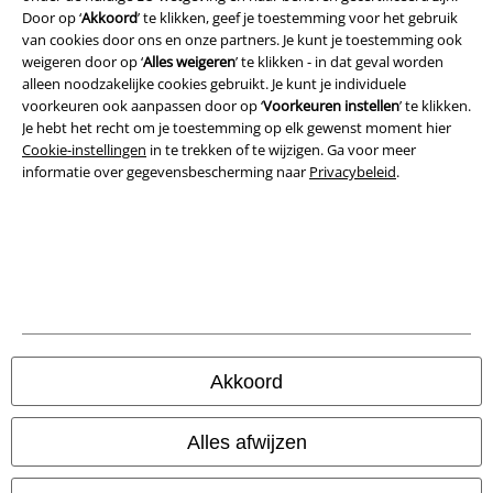
Door op ‘
Akkoord
’ te klikken, geef je toestemming voor het gebruik
van cookies door ons en onze partners. Je kunt je toestemming ook
Bedrijfsgegevens
weigeren door op ‘
Alles weigeren
’ te klikken - in dat geval worden
alleen noodzakelijke cookies gebruikt. Je kunt je individuele
Privacyverklaring
voorkeuren ook aanpassen door op ‘
Voorkeuren instellen
’ te klikken.
Je hebt het recht om je toestemming op elk gewenst moment hier
Verklaring van conformiteit
Cookie-instellingen
in te trekken of te wijzigen. Ga voor meer
informatie over gegevensbescherming naar
Privacybeleid
.
Informatie over toegankelijkheid
Cookie-instellingen
Annuleer bestelling
Alle prijzen incl.
wettelijke BTW
© 1986-2026 Large Popmerchandising BV
Akkoord
Alles afwijzen
Onze online shops