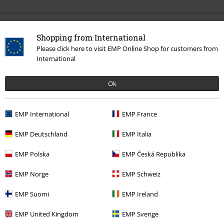
Meer categorieën. Meer opties.
Shopping from International
Please click here to visit EMP Online Shop for customers from
Sale %
Mannen
Accessoires
International
Sale %
Accessoires
Caps
Ok
Vrouwen
Vrouwenaccessoires
Caps
Mannen
Mannenaccessoires
Caps
EMP International
EMP France
Sale %
Vrouwen
Accessoires
EMP Deutschland
EMP Italia
EMP Polska
EMP Česká Republika
15%
EMP Norge
EMP Schweiz
E-mailnieuwsbrief
korting
EMP Suomi
EMP Ireland
Meld je aan en ontvang een code voor 15%
korting!
Meer info
EMP United Kingdom
EMP Sverige