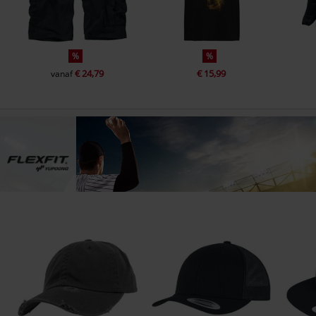
%
%
€ 24,79
€ 15,99
vanaf