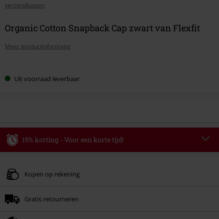
verzendkosten
Organic Cotton Snapback Cap zwart van Flexfit
Meer productinformatie
Kies
Uit voorraad leverbaar
je
maat
15% korting - Voor een korte tijd!
Code
WEEKEND
Kopieer de code
Geldig t/m 09-08-2026
Kopen op rekening
Minimale bestelwaarde € 49.99.
Gratis retourneren
Zodra je de code hebt ingevoerd, wordt de korting automatisch verrekend in
je winkelmandje.