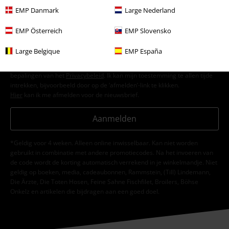
EMP Danmark
Large Nederland
EMP Österreich
EMP Slovensko
Ik geef hierbij toestemming om de Large-nieuwsbrief te ontvangen en ga
ermee akkoord dat Large Popmerchandising B.V. mijn persoonsgegevens
Large Belgique
EMP España
verwerkt om mij regelmatig te informeren over producten. Mijn
persoonsgegevens worden verwerkt in overeenstemming met de
bepalingen van het
Privacybeleid
. Ik kan mijn toestemming te allen tijde
intrekken, bijvoorbeeld door op de ‘afmelden’-link te klikken.
Hier
kan ik me afmelden voor de nieuwsbrief.
Aanmelden
*Geldig voor 4 weken. Alleen online inwisselbaar. Kan niet worden
gebruikt in combinatie met andere promotiecodes. Na het invoeren van
de code wordt de korting automatisch verrekend in je winkelmandje. Niet
geldig op boeken, media, cadeaubonnen, Rammstein, (Till) Lindemann,
Die Ärzte, Die Toten Hosen, Feine Sahne Fischfilet, Broilers, Böhse
Onkelz en artikelen die bijdragen aan een goed doel.