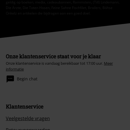
geldig op boeken, media, cadeaubonnen, Rammstein, (Till) Lindemann,
Die Ärzte, Die Toten Hosen, Feine Sahne Fischfilet, Broilers, Böhse
Onkelz en artikelen die bijdragen aan een goed doel.
Onze klantenservice staat voor je klaar
Onze klantenservice is vandaag bereikbaar tot 17:00 uur.
Meer
informatie
Begin chat
Klantenservice
Veelgestelde vragen