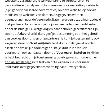
website te garanderen, je winkelervaring te verbeteren en te
personaliseren, analyses uit te voeren en voor marketingdoeleinden
(bijv. gepersonaliseerde advertenties) op onze website, op sociale
media en op websites van derden. Als gegevens worden
Legal
overgedragen naar de Verenigde Staten, worden deze alleen gedeeld
met partners die onderworpen zijn aan een adequaatheidsbesluit
Algemene Voorwaarden
onder de huidige EU-wetgeving en naar behoren gecertificeerd zijn.
Door op ‘
Akkoord
’ te klikken, geef je toestemming voor het gebruik
Bedrijfsgegevens
van cookies door ons en onze partners. Je kunt je toestemming ook
weigeren door op ‘
Alles weigeren
’ te klikken - in dat geval worden
alleen noodzakelijke cookies gebruikt. Je kunt je individuele
Privacyverklaring
voorkeuren ook aanpassen door op ‘
Voorkeuren instellen
’ te klikken.
Je hebt het recht om je toestemming op elk gewenst moment hier
Verklaring van conformiteit
Cookie-instellingen
in te trekken of te wijzigen. Ga voor meer
informatie over gegevensbescherming naar
Privacybeleid
.
Informatie over toegankelijkheid
Cookie-instellingen
Annuleer bestelling
Alle prijzen incl.
wettelijke BTW