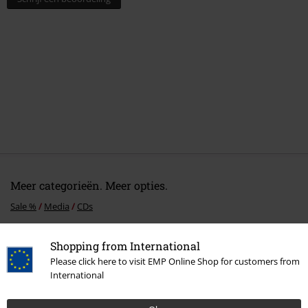
Meer categorieën. Meer opties.
Sale %
Media
CDs
Band Merch
Genre
Alternative Indie
Shopping from International
Please click here to visit EMP Online Shop for customers from
Band Merch
Media
Cd's
International