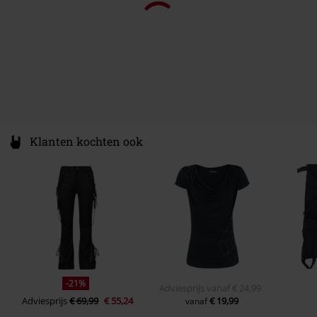
4.
Nightmare Tripping
5.
Ghost In The Night
6.
True Believers
7.
Euphoria
8.
Pacify Me
9.
Swimming Pools
10.
Hype Man
Klanten kochten ook
11.
The Corner
-21%
Adviesprijs
vanaf
€ 24,99
Adviesprijs
€ 69,99
€ 55,24
€ 19,99
vanaf