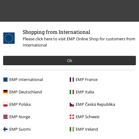
Shopping from International
Please click here to visit EMP Online Shop for customers from
International
Ok
Meer categorieën. Meer opties.
Kledingmerken
Chillouts
EMP International
EMP France
Kledingmerken
Accessoires
EMP Deutschland
EMP Italia
Accessoires
Hoeden & petten
Caps
EMP Polska
EMP Česká Republika
Kleding & accessoires
Sieraden & extra's
Hoeden & petten
EMP Norge
EMP Schweiz
Stijlen
Basics
Basics mannen
EMP Suomi
EMP Ireland