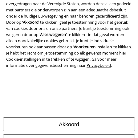
overgedragen naar de Verenigde Staten, worden deze alleen gedeeld
met partners die onderworpen zijn aan een adequaatheidsbesluit
onder de huidige EU-wetgeving en naar behoren gecertificeerd zijn.
Door op ‘
Akkoord
’ te klikken, geef je toestemming voor het gebruik
van cookies door ons en onze partners. Je kunt je toestemming ook
Legal
weigeren door op ‘
Alles weigeren
’ te klikken - in dat geval worden
alleen noodzakelijke cookies gebruikt. Je kunt je individuele
Algemene Voorwaarden
voorkeuren ook aanpassen door op ‘
Voorkeuren instellen
’ te klikken.
Je hebt het recht om je toestemming op elk gewenst moment hier
Cookie-instellingen
in te trekken of te wijzigen. Ga voor meer
Bedrijfsgegevens
informatie over gegevensbescherming naar
Privacybeleid
.
Privacyverklaring
Verklaring van conformiteit
Informatie over toegankelijkheid
Cookie-instellingen
Akkoord
Annuleer bestelling