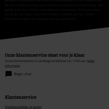
gebruikt in combinatie met andere promotiecodes. Na het invoeren van
de code wordt de korting automatisch verrekend in je winkelmandje. Niet
geldig op boeken, media, cadeaubonnen, Rammstein, (Till) Lindemann,
Die Ärzte, Die Toten Hosen, Feine Sahne Fischfilet, Broilers, Böhse
Onkelz en artikelen die bijdragen aan een goed doel.
Onze klantenservice staat voor je klaar
Onze klantenservice is vandaag bereikbaar tot 17:00 uur.
Meer
informatie
Begin chat
Klantenservice
Veelgestelde vragen