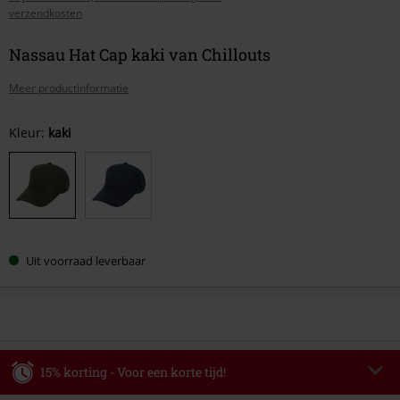
verzendkosten
Nassau Hat Cap kaki van Chillouts
Meer productinformatie
Kies
Kleur:
kaki
je
maat
Uit voorraad leverbaar
15% korting - Voor een korte tijd!