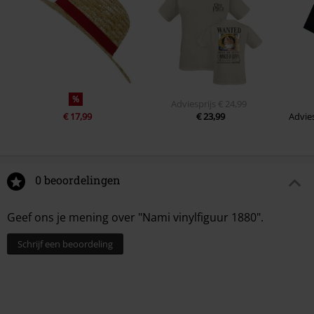
%
Adviesprijs
€ 24,99
€ 17,99
€ 23,99
Advies
0 beoordelingen
Geef ons je mening over "Nami vinylfiguur 1880".
Schrijf een beoordeling