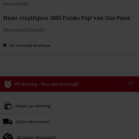
verzendkosten
Nami vinylfiguur 1880 Funko Pop! van One Piece
Meer productinformatie
Uit voorraad leverbaar
15% korting - Voor een korte tijd!
Code
WEEKEND
Kopieer de code
Geldig t/m 09-08-2026
Kopen op rekening
Minimale bestelwaarde € 49.99.
Gratis retourneren
Zodra je de code hebt ingevoerd, wordt de korting automatisch verrekend in
je winkelmandje.
30 dagen retourrecht
Kan niet gecombineerd worden met andere kortingscodes. Boeken, media,