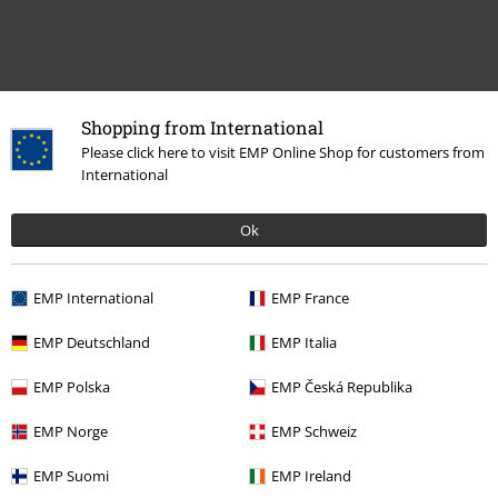
Shopping from International
Please click here to visit EMP Online Shop for customers from
International
Meer categorieën. Meer opties.
Films & Series
Figuren
Ok
Films & Series
Films en tv
Series
Figuren
EMP International
EMP France
Films & Series
Anime
Funko Pop! Anime
EMP Deutschland
EMP Italia
Films & Series
Funko Pop!
EMP Polska
EMP Česká Republika
Films & Series
Films en tv
Films
Figuren
EMP Norge
EMP Schweiz
EMP Suomi
EMP Ireland