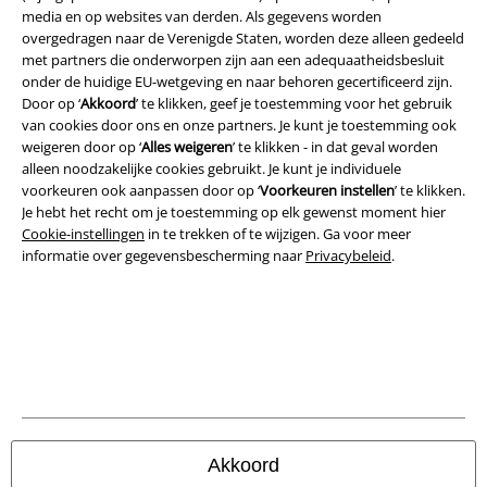
media en op websites van derden. Als gegevens worden
overgedragen naar de Verenigde Staten, worden deze alleen gedeeld
Legal
met partners die onderworpen zijn aan een adequaatheidsbesluit
onder de huidige EU-wetgeving en naar behoren gecertificeerd zijn.
Algemene Voorwaarden
Door op ‘
Akkoord
’ te klikken, geef je toestemming voor het gebruik
van cookies door ons en onze partners. Je kunt je toestemming ook
Bedrijfsgegevens
weigeren door op ‘
Alles weigeren
’ te klikken - in dat geval worden
alleen noodzakelijke cookies gebruikt. Je kunt je individuele
Privacyverklaring
voorkeuren ook aanpassen door op ‘
Voorkeuren instellen
’ te klikken.
Je hebt het recht om je toestemming op elk gewenst moment hier
Verklaring van conformiteit
Cookie-instellingen
in te trekken of te wijzigen. Ga voor meer
informatie over gegevensbescherming naar
Privacybeleid
.
Informatie over toegankelijkheid
Cookie-instellingen
Annuleer bestelling
Alle prijzen incl.
wettelijke BTW
© 1986-2026 Large Popmerchandising BV
Akkoord