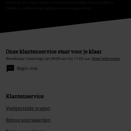
Die Ärzte, Die Toten Hosen, Feine Sahne Fischfilet, Broilers, Böhse
Onkelz en artikelen die bijdragen aan een goed doel.
Onze klantenservice staat voor je klaar
Bereikbaar: maandag van 09:00 uur tot 17:00 uur.
Meer informatie
Begin chat
Klantenservice
Veelgestelde vragen
Retourvoorwaarden