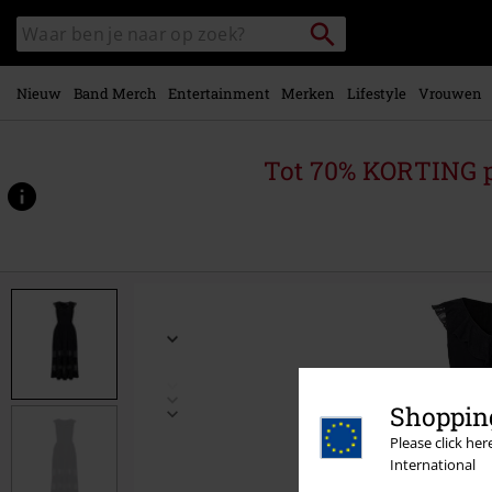
Overslaan
Packstation
Zoek
naar
zoeken
in
hoofdinhoud
catalogus
Nieuw
Band Merch
Entertainment
Merken
Lifestyle
Vrouwen
Tot 70% KORTING 
https://www.large.be/p/mortem-
maxi-
dress/561235.html
Shopping
Please click he
International