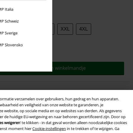
P Italia
nformatie
P Schweiz
S
M
L
XL
XXL
4XL
P Sverige
ngen en maattabel
P Slovensko
ad leverbaar
In mijn winkelmandje
formatie verzamelen over gebruikers, hun gedrag en hun apparaten.
wbaarheid en veiligheid van onze website te garanderen, je
rting - Voor een korte tijd!
nze website, op sociale media en op websites van derden. Als gegevens
 de huidige EU-wetgeving en naar behoren gecertificeerd zijn. Door op
EKEND
Kopieer de code
les weigeren
’ te klikken - in dat geval worden alleen noodzakelijke cookies
ewenst moment hier
Cookie-instellingen
in te trekken of te wijzigen. Ga
-08-2026