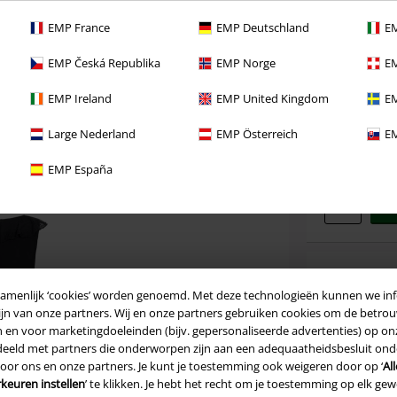
EMP France
EMP Deutschland
EM
Meer producti
EMP Česká Republika
EMP Norge
EM
Kies
XS
EMP Ireland
EMP United Kingdom
EM
je
Productafmeti
maat
Large Nederland
EMP Österreich
EM
Uit voorra
EMP España
zamenlijk ‘cookies’ worden genoemd. Met deze technologieën kunnen we in
jn van onze partners. Wij en onze partners gebruiken cookies om de betrou
15% ko
en en voor marketingdoeleinden (bijv. gepersonaliseerde advertenties) op o
eld met partners die onderworpen zijn aan een adequaatheidsbesluit onder
Code
WE
 door ons en onze partners. Je kunt je toestemming ook weigeren door op ‘
Al
keuren instellen
’ te klikken. Je hebt het recht om je toestemming op elk g
Geldig t/m 09