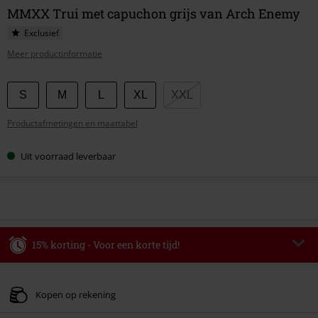
MMXX Trui met capuchon grijs van Arch Enemy
Exclusief
Meer productinformatie
Kies
S
M
L
XL
XXL
je
Productafmetingen en maattabel
maat
Uit voorraad leverbaar
15% korting - Voor een korte tijd!
Code
WEEKEND
Kopieer de code
Geldig t/m 09-08-2026
Kopen op rekening
Minimale bestelwaarde € 49.99.