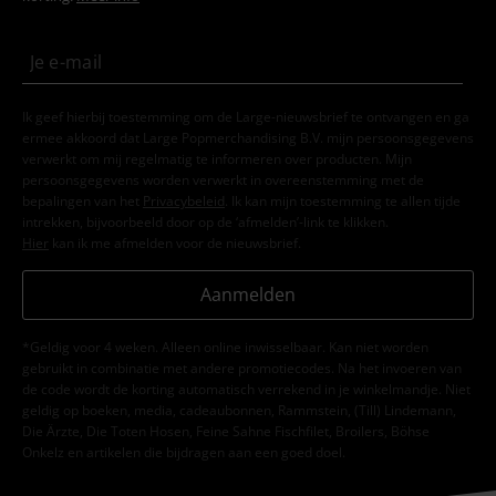
Ik geef hierbij toestemming om de Large-nieuwsbrief te ontvangen en ga
ermee akkoord dat Large Popmerchandising B.V. mijn persoonsgegevens
verwerkt om mij regelmatig te informeren over producten. Mijn
persoonsgegevens worden verwerkt in overeenstemming met de
bepalingen van het
Privacybeleid
. Ik kan mijn toestemming te allen tijde
intrekken, bijvoorbeeld door op de ‘afmelden’-link te klikken.
Hier
kan ik me afmelden voor de nieuwsbrief.
Aanmelden
*Geldig voor 4 weken. Alleen online inwisselbaar. Kan niet worden
gebruikt in combinatie met andere promotiecodes. Na het invoeren van
de code wordt de korting automatisch verrekend in je winkelmandje. Niet
geldig op boeken, media, cadeaubonnen, Rammstein, (Till) Lindemann,
Die Ärzte, Die Toten Hosen, Feine Sahne Fischfilet, Broilers, Böhse
Onkelz en artikelen die bijdragen aan een goed doel.