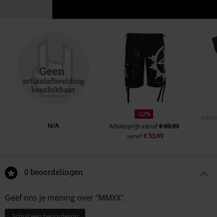
-22%
Advie
N/A
Adviesprijs
vanaf
€ 69,99
€ 53,99
vanaf
0 beoordelingen
Geef ons je mening over "MMXX".
Schrijf een beoordeling