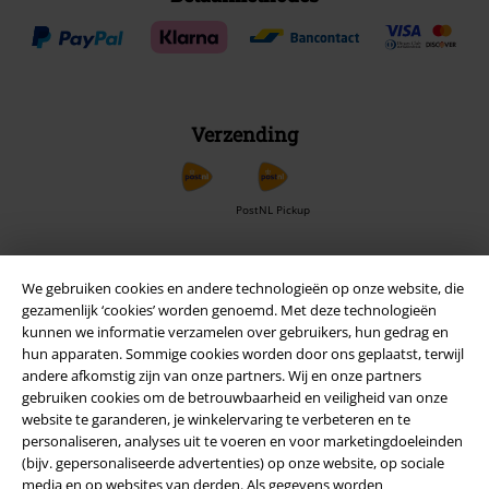
Verzending
PostNL Pickup
We gebruiken cookies en andere technologieën op onze website, die
large app
gezamenlijk ‘cookies’ worden genoemd. Met deze technologieën
Download gratis de nieuwe large app en profiteer van alle nieuwe
kunnen we informatie verzamelen over gebruikers, hun gedrag en
functies en voordelen!
hun apparaten. Sommige cookies worden door ons geplaatst, terwijl
andere afkomstig zijn van onze partners. Wij en onze partners
gebruiken cookies om de betrouwbaarheid en veiligheid van onze
website te garanderen, je winkelervaring te verbeteren en te
personaliseren, analyses uit te voeren en voor marketingdoeleinden
(bijv. gepersonaliseerde advertenties) op onze website, op sociale
A Warner Music Group Company
media en op websites van derden. Als gegevens worden