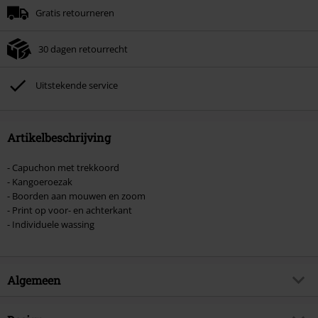
Gratis retourneren
Zodra je de code hebt ingevoerd, wordt de korting automatisch verrekend in
je winkelmandje.
30 dagen retourrecht
Kan niet gecombineerd worden met andere kortingscodes. Boeken, media,
tickets, Rammstein, (Till) Lindemann, Böhse Onkelz, Broilers, Die Ärzte, Die
Toten Hosen, Metality, cadeaubonnen en artikelen met een inbegrepen
Uitstekende service
donatie zijn uitgesloten van de korting.
Artikelbeschrijving
- Capuchon met trekkoord
- Kangoeroezak
- Boorden aan mouwen en zoom
- Print op voor- en achterkant
- Individuele wassing
Algemeen
Artikelnr.
581063