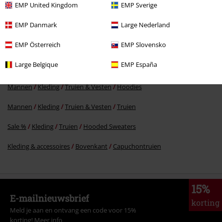
EMP United Kingdom
EMP Sverige
€ 64,99
EMP Danmark
Large Nederland
EMP Österreich
EMP Slovensko
Meer categorieën. Meer opties.
Large Belgique
EMP España
Mannen
Exclusief
Mannen
Kleding
Truien & Vesten
Hoodies
Mannen
Kleding
Truien & Vesten
Truien
Sale %
Kleding
Truien
Hooded Sweaters
Kleding & accessoires
Bovenkant
Capuchontruien
15%
E-mailnieuwsbrief
korting
Meld je aan en ontvang een code voor 15%
korting!
Meer info