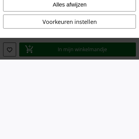
Algemene Voorwaarden
Alles afwijzen
Bedrijfsgegevens
Voorkeuren instellen
Privacyverklaring
Verklaring van conformiteit
In mijn winkelmandje
Informatie over toegankelijkheid
Cookie-instellingen
Annuleer bestelling
Alle prijzen incl.
wettelijke BTW
© 1986-2026 Large Popmerchandising BV