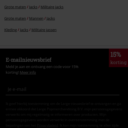
Grote maten
Jacks
Militaire jacks
Grote maten
Mannen
Jacks
Kleding
Jacks
Militaire jassen
15%
E-mailnieuwsbrief
korting
Meld je aan en ontvang een code voor 15%
korting!
Meer info
Ik geef hierbij toestemming om de Large-nieuwsbrief te ontvangen en ga
ermee akkoord dat Large Popmerchandising B.V. mijn persoonsgegevens
verwerkt om mij regelmatig te informeren over producten. Mijn
persoonsgegevens worden verwerkt in overeenstemming met de
bepalingen van het
Privacybeleid
. Ik kan mijn toestemming te allen tijde