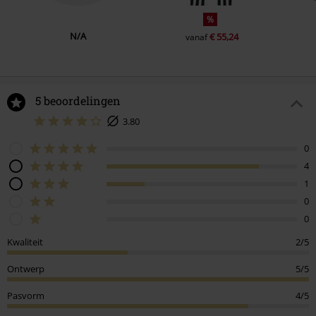
%
N/A
€ 55,24
vanaf
5 beoordelingen
3.80
0
4
1
0
0
Kwaliteit
2/5
Ontwerp
5/5
Pasvorm
4/5