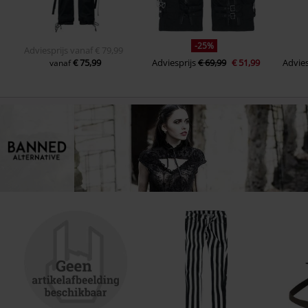
-25%
Adviesprijs
vanaf
€ 79,99
€ 75,99
Adviesprijs
€ 69,99
€ 51,99
Advies
vanaf