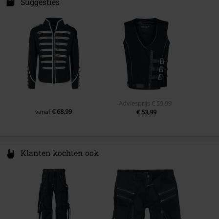
ul. Wroclawska 31
Suggesties
55-095 Mirków, Byków
Poland
info@bannedapparel.eu
Adviesprijs
€ 59,99
€ 68,99
vanaf
€ 53,99
Klanten kochten ook