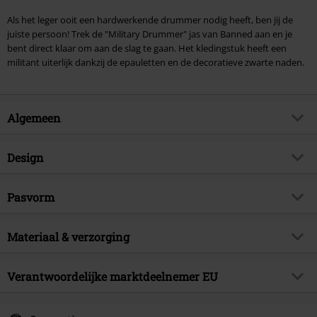
Als het leger ooit een hardwerkende drummer nodig heeft, ben jij de
juiste persoon! Trek de "Military Drummer" jas van Banned aan en je
bent direct klaar om aan de slag te gaan. Het kledingstuk heeft een
militant uiterlijk dankzij de epauletten en de decoratieve zwarte naden.
Algemeen
Artikelnr.
329209
Design
Titel
Military Drummer
Producttype
Uniformjas
Brand
Pasvorm
Banned Alternative
Patroon
effen
Exclusief
Ja
Pasvorm/Tops
Regular
Details
Materiaal & verzorging
Siernaden
Artikelonderwerp
Gothic, Steampunk, Industrial
Lengte (van de kleding)
Normaal
Mouwlengte
Longsleeve
Releasedatum
09-07-2016
Buitenmateriaal
100% katoen
Verantwoordelijke marktdeelnemer EU
Sluiting
Ritssluiting
Sexe
Mannen
Verzorgingsinstructies
Machinewasbaar
Kleur
zwart
Syal Sp. zo.o. SYAL
Voering
100% polyester