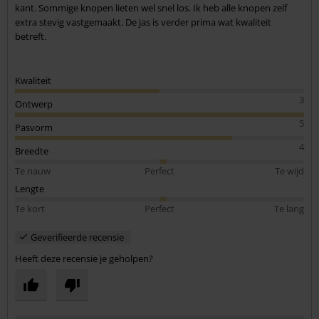
kant. Sommige knopen lieten wel snel los. Ik heb alle knopen zelf
extra stevig vastgemaakt. De jas is verder prima wat kwaliteit
betreft.
Kwaliteit
3
Ontwerp
5
Pasvorm
4
Breedte
Te nauw
Perfect
Te wijd
Lengte
Te kort
Perfect
Te lang
Geverifieerde recensie
Heeft deze recensie je geholpen?