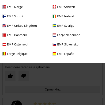
Meerdere knopen op de mouw niet aanwezig. Puntje
Commentaar versturen
kwaliteitscontrole voor levering...
EMP Norge
EMP Schweiz
EMP Suomi
EMP Ireland
EMP United Kingdom
EMP Sverige
Kwaliteit
EMP Danmark
Large Nederland
1
Ontwerp
5
EMP Österreich
EMP Slovensko
Pasvorm
5
Large Belgique
EMP España
Geverifieerde recensie
Heeft deze recensie je geholpen?
Opmerking