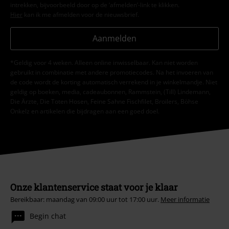
intrekken, bijvoorbeeld door op de ‘afmelden’-link te klikken.
Hier
kan ik me afmelden voor de nieuwsbrief.
Aanmelden
*Geldig voor 4 weken. Alleen online inwisselbaar. Kan niet worden
gebruikt in combinatie met andere promotiecodes. Na het invoeren van
de code wordt de korting automatisch verrekend in je winkelmandje. Niet
geldig op boeken, media, cadeaubonnen, Rammstein, (Till) Lindemann,
Die Ärzte, Die Toten Hosen, Feine Sahne Fischfilet, Broilers, Böhse
Onkelz en artikelen die bijdragen aan een goed doel.
Onze klantenservice staat voor je klaar
Bereikbaar: maandag van 09:00 uur tot 17:00 uur.
Meer informatie
Begin chat