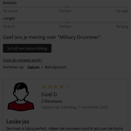
Breedte
Te nauw
Perfect
Te wijd
Lengte
Te kort
Perfect
Te lang
Geef ons je mening over "Military Drummer".
Schrijf een beoordeling
How do reviews work?
Sorteren op
Datum
Behulpzaam
Daiël D.
2 Recensies
Gepost op: zaterdag, 1 november 2025
Leuke jas
De maat is bijna perfect. Alleen de mouwen vind ik iets aan de korte