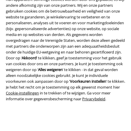
andere afkomstig zijn van onze partners. Wij en onze partners
gebruiken cookies om de betrouwbaarheid en veiligheid van onze
website te garanderen, je winkelervaring te verbeteren en te
personaliseren, analyses uit te voeren en voor marketingdoeleinden
(bijv. gepersonaliseerde advertenties) op onze website, op sociale
media en op websites van derden. Als gegevens worden
overgedragen naar de Verenigde Staten, worden deze alleen gedeeld
met partners die onderworpen zijn aan een adequaatheidsbesluit
onder de huidige EU-wetgeving en naar behoren gecertificeerd zijn.
Door op ‘
Akkoord
’ te klikken, geef je toestemming voor het gebruik
van cookies door ons en onze partners. Je kunt je toestemming ook
Legal
weigeren door op ‘
Alles weigeren
’ te klikken - in dat geval worden
alleen noodzakelijke cookies gebruikt. Je kunt je individuele
Algemene Voorwaarden
voorkeuren ook aanpassen door op ‘
Voorkeuren instellen
’ te klikken.
Je hebt het recht om je toestemming op elk gewenst moment hier
Bedrijfsgegevens
Cookie-instellingen
in te trekken of te wijzigen. Ga voor meer
informatie over gegevensbescherming naar
Privacybeleid
.
Privacyverklaring
Verklaring van conformiteit
Informatie over toegankelijkheid