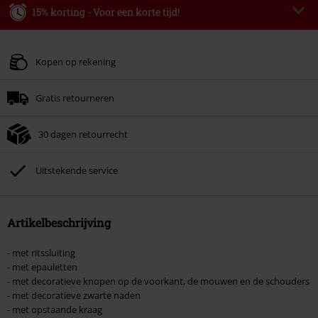
15% korting - Voor een korte tijd!
Code
WEEKEND
Kopieer de code
Geldig t/m 09-08-2026
Kopen op rekening
Minimale bestelwaarde € 49.99.
Gratis retourneren
Zodra je de code hebt ingevoerd, wordt de korting automatisch verrekend in
je winkelmandje.
30 dagen retourrecht
Kan niet gecombineerd worden met andere kortingscodes. Boeken, media,
tickets, Rammstein, (Till) Lindemann, Böhse Onkelz, Broilers, Die Ärzte, Die
Toten Hosen, Metality, cadeaubonnen en artikelen met een inbegrepen
Uitstekende service
donatie zijn uitgesloten van de korting.
Artikelbeschrijving
- met ritssluiting
- met epauletten
- met decoratieve knopen op de voorkant, de mouwen en de schouders
- met decoratieve zwarte naden
- met opstaande kraag