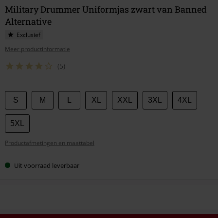
Military Drummer Uniformjas zwart van Banned
Alternative
Exclusief
Meer productinformatie
(5)
Kies
S
M
L
XL
XXL
3XL
4XL
je
maat
5XL
Productafmetingen en maattabel
Uit voorraad leverbaar