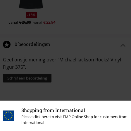
-15%
vanaf
€ 26,99
€ 22,94
vanaf
0 beoordelingen
Geef ons je mening over "Michael Jackson Rocks! Vinyl
Figur 376".
Schrijf een beoordeling
Shopping from International
Please click here to visit EMP Online Shop for customers from
International