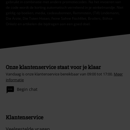
gebruikt in combinatie met andere promotiecodes. Na het invoeren van
de code wordt de korting automatisch verrekend in je winkelmandje. Niet
geldig op boeken, media, cadeaubonnen, Rammstein, (Till) Lindemann,
Die Ärzte, Die Toten Hosen, Feine Sahne Fischfilet, Broilers, Böhse
Onkelz en artikelen die bijdragen aan een goed doel.
Onze klantenservice staat voor je klaar
Vandaag is onze klantenservice bereikbaar van 09:00 tot 17:00.
Meer
informatie
Begin chat
Klantenservice
Veelgestelde vragen