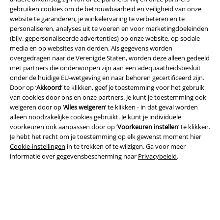
gebruiken cookies om de betrouwbaarheid en veiligheid van onze
website te garanderen, je winkelervaring te verbeteren en te
personaliseren, analyses uit te voeren en voor marketingdoeleinden
(bijv. gepersonaliseerde advertenties) op onze website, op sociale
media en op websites van derden. Als gegevens worden
Legal
overgedragen naar de Verenigde Staten, worden deze alleen gedeeld
met partners die onderworpen zijn aan een adequaatheidsbesluit
Algemene Voorwaarden
onder de huidige EU-wetgeving en naar behoren gecertificeerd zijn.
Door op ‘
Akkoord
’ te klikken, geef je toestemming voor het gebruik
Bedrijfsgegevens
van cookies door ons en onze partners. Je kunt je toestemming ook
weigeren door op ‘
Alles weigeren
’ te klikken - in dat geval worden
alleen noodzakelijke cookies gebruikt. Je kunt je individuele
Privacyverklaring
voorkeuren ook aanpassen door op ‘
Voorkeuren instellen
’ te klikken.
Je hebt het recht om je toestemming op elk gewenst moment hier
Verklaring van conformiteit
Cookie-instellingen
in te trekken of te wijzigen. Ga voor meer
informatie over gegevensbescherming naar
Privacybeleid
.
Informatie over toegankelijkheid
Cookie-instellingen
Annuleer bestelling