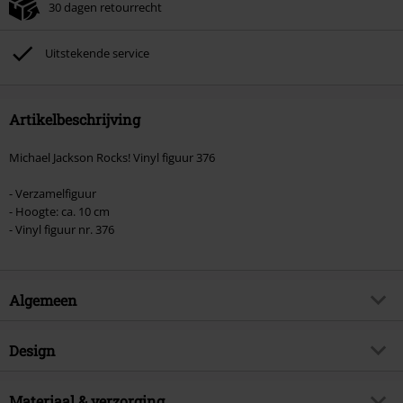
30 dagen retourrecht
Kan niet gecombineerd worden met andere kortingscodes. Boeken, media,
tickets, Rammstein, (Till) Lindemann, Böhse Onkelz, Broilers, Die Ärzte, Die
Toten Hosen, Metality, cadeaubonnen en artikelen met een inbegrepen
Uitstekende service
donatie zijn uitgesloten van de korting.
Artikelbeschrijving
Michael Jackson Rocks! Vinyl figuur 376
- Verzamelfiguur
- Hoogte: ca. 10 cm
- Vinyl figuur nr. 376
Algemeen
Artikelnr.
563013
Design
Titel
Michael Jackson Rocks! Vinyl Figur
376
Producttype
Funko Pop!
Materiaal & verzorging