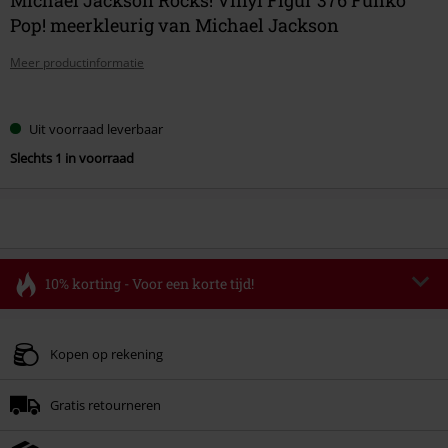
Pop! meerkleurig van Michael Jackson
Meer productinformatie
Kies
Uit voorraad leverbaar
je
Slechts 1 in voorraad
maat
10% korting - Voor een korte tijd!
Code
FLASH
Kopieer de code
Geldig t/m 11-08-2026
Kopen op rekening
Minimale bestelwaarde € 49.99.
Gratis retourneren
Zodra je de code hebt ingevoerd, wordt de korting automatisch verrekend in
je winkelmandje.