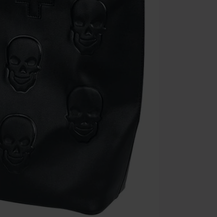
Rammstein, (Ti
cadeaubonnen e