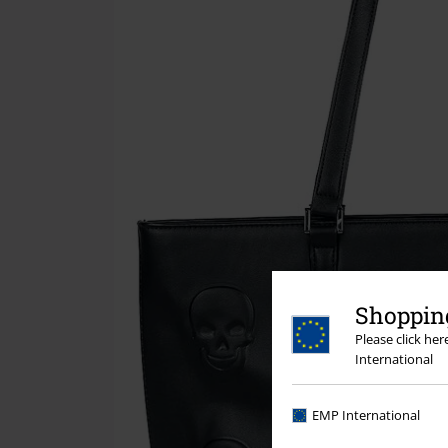
Shopping
Please click he
International
EMP International