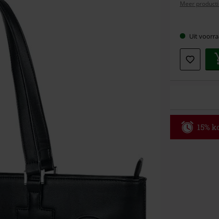
Meer producti
Kies
Uit voorra
je
maat
15% ko
Code
AF
Alleen geldig 
Minimale best
Zodra je de co
winkelmandje.
Kan niet geco