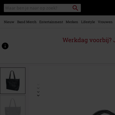
Overslaan
Packstation
Zoek
naar
zoeken
in
hoofdinhoud
catalogus
Nieuw
Band Merch
Entertainment
Merken
Lifestyle
Vrouwen
Werkdag voorbij? J
https://www.large.be/p/menth/469031St.html