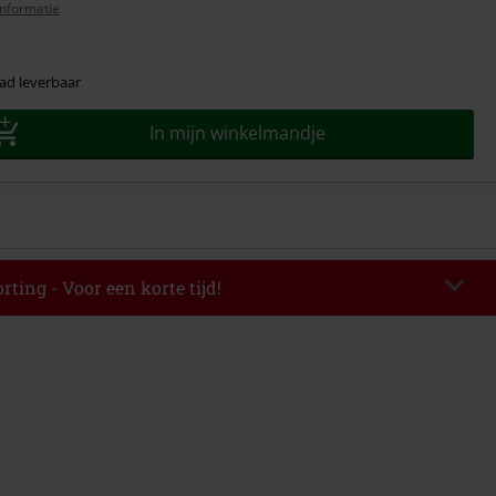
nformatie
ad leverbaar
In mijn winkelmandje
rting - Voor een korte tijd!
TERWORK
Kopieer de code
op 06-08-2026 van 16:00 t/m 23:59 uur.
elwaarde € 49.99.
de hebt ingevoerd, wordt de korting automatisch verrekend in je
mbineerd worden met andere kortingscodes. Boeken, media, tickets,