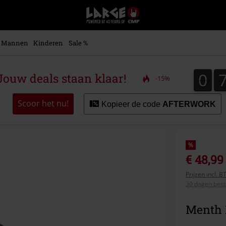
Large
–
Muziek-,
entertainment-,
Mannen
Kinderen
Sale %
en
gaming-
merch
0
0
ouw deals staan klaar!
-15%
+
alternatieve
kleding
Scoor het nu!
Kopieer de code
AFTERWORK
%
€ 48,99
Prijzen incl. 
30 dagen beste
Menth 