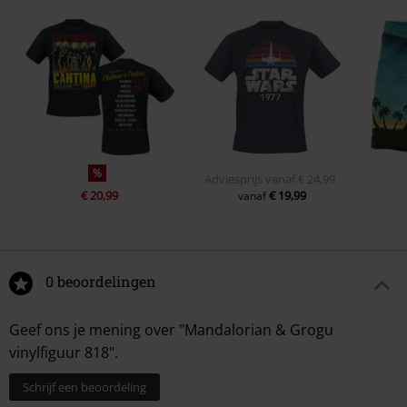
%
Adviesprijs
vanaf
€ 24,99
€ 20,99
€ 19,99
vanaf
0 beoordelingen
Geef ons je mening over "Mandalorian & Grogu
vinylfiguur 818".
Schrijf een beoordeling