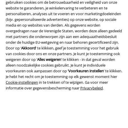
gebruiken cookies om de betrouwbaarheid en veiligheid van onze
website te garanderen, je winkelervaring te verbeteren en te
personaliseren, analyses uit te voeren en voor marketingdoeleinden
(bijv. gepersonaliseerde advertenties) op onze website, op sociale
media en op websites van derden. Als gegevens worden
overgedragen naar de Verenigde Staten, worden deze alleen gedeeld
Legal
met partners die onderworpen zijn aan een adequaatheidsbesluit
onder de huidige EU-wetgeving en naar behoren gecertificeerd zijn.
Algemene Voorwaarden
Door op ‘
Akkoord
’ te klikken, geef je toestemming voor het gebruik
van cookies door ons en onze partners. Je kunt je toestemming ook
Bedrijfsgegevens
weigeren door op ‘
Alles weigeren
’ te klikken - in dat geval worden
alleen noodzakelijke cookies gebruikt. Je kunt je individuele
Privacyverklaring
voorkeuren ook aanpassen door op ‘
Voorkeuren instellen
’ te klikken.
Je hebt het recht om je toestemming op elk gewenst moment hier
Verklaring van conformiteit
Cookie-instellingen
in te trekken of te wijzigen. Ga voor meer
informatie over gegevensbescherming naar
Privacybeleid
.
Informatie over toegankelijkheid
Cookie-instellingen
Annuleer bestelling