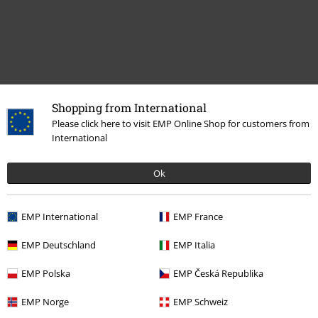
Shopping from International
Please click here to visit EMP Online Shop for customers from
International
Meer categorieën. Meer opties.
Ok
Films & Series
Wonen
Nieuw
Wonen & vrije tijd
Wonen
Figuren
Funko Pop!
EMP International
EMP France
Sale %
Films en tv
Disney
EMP Deutschland
EMP Italia
Sale %
Wonen
Figuren
Funko Pop!
EMP Polska
EMP Česká Republika
Lifestyle
Figuren
Funko Pop!
Funko Pop! NEW
EMP Norge
EMP Schweiz