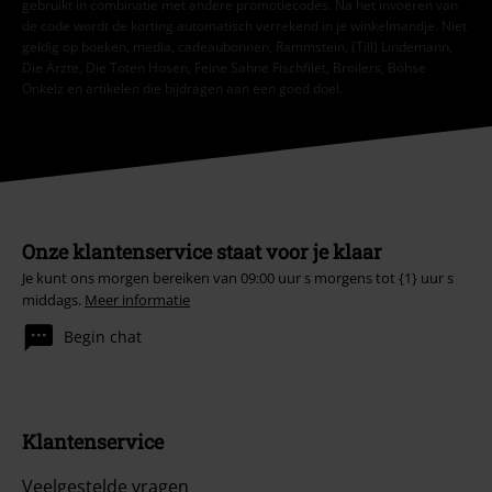
gebruikt in combinatie met andere promotiecodes. Na het invoeren van
de code wordt de korting automatisch verrekend in je winkelmandje. Niet
geldig op boeken, media, cadeaubonnen, Rammstein, (Till) Lindemann,
Die Ärzte, Die Toten Hosen, Feine Sahne Fischfilet, Broilers, Böhse
Onkelz en artikelen die bijdragen aan een goed doel.
Onze klantenservice staat voor je klaar
Je kunt ons morgen bereiken van 09:00 uur s morgens tot {1} uur s
middags.
Meer informatie
Begin chat
Klantenservice
Veelgestelde vragen