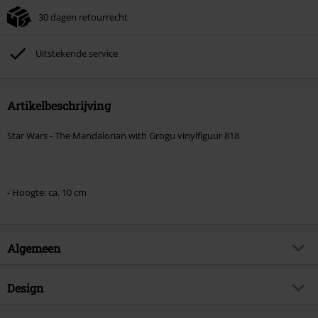
30 dagen retourrecht
Kan niet gecombineerd worden met andere kortingscodes. Boeken, media,
tickets, Rammstein, (Till) Lindemann, Böhse Onkelz, Broilers, Die Ärzte, Die
Toten Hosen, Metality, cadeaubonnen en artikelen met een inbegrepen
Uitstekende service
donatie zijn uitgesloten van de korting.
Artikelbeschrijving
Star Wars - The Mandalorian with Grogu vinylfiguur 818
- Hoogte: ca. 10 cm
Algemeen
Artikelnr.
591961
Design
Titel
Mandalorian & Grogu vinylfiguur