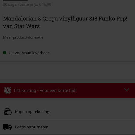
30 dagen beste prijs
:
€ 16,99
Mandalorian & Grogu vinylfiguur 818 Funko Pop!
van Star Wars
Meer productinformatie
Uit voorraad leverbaar
15% korting - Voor een korte tijd!
Code
WEEKEND
Kopieer de code
Geldig t/m 09-08-2026
Kopen op rekening
Minimale bestelwaarde € 49.99.
Gratis retourneren
Zodra je de code hebt ingevoerd, wordt de korting automatisch verrekend in
je winkelmandje.