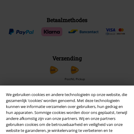
Betaalmethodes
Verzending
PostNL Pickup
We gebruiken cookies en andere technologieën op onze website, die
gezamenlijk ‘cookies’ worden genoemd. Met deze technologieën
large app
kunnen we informatie verzamelen over gebruikers, hun gedrag en
Download gratis de nieuwe large app en profiteer van alle nieuwe
hun apparaten. Sommige cookies worden door ons geplaatst, terwijl
functies en voordelen!
andere afkomstig zijn van onze partners. Wij en onze partners
gebruiken cookies om de betrouwbaarheid en veiligheid van onze
website te garanderen, je winkelervaring te verbeteren en te