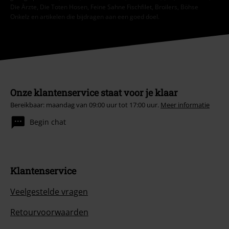
Die Ärzte, Die Toten Hosen, Feine Sahne Fischfilet, Broilers, Böhse
Onkelz en artikelen die bijdragen aan een goed doel.
Onze klantenservice staat voor je klaar
Bereikbaar: maandag van 09:00 uur tot 17:00 uur.
Meer informatie
Begin chat
Klantenservice
Veelgestelde vragen
Retourvoorwaarden