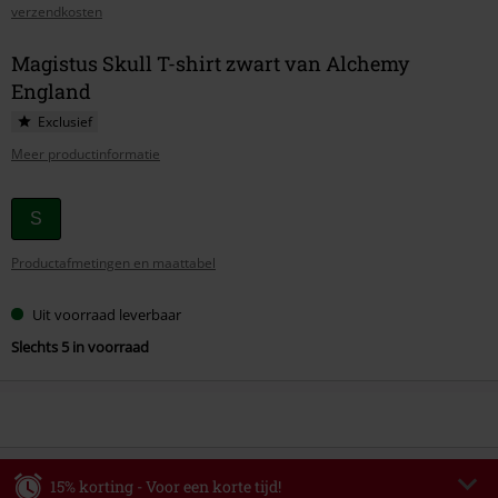
verzendkosten
Magistus Skull T-shirt zwart van Alchemy
England
Exclusief
Meer productinformatie
Kies
S
je
Productafmetingen en maattabel
maat
Uit voorraad leverbaar
Slechts 5 in voorraad
15% korting - Voor een korte tijd!