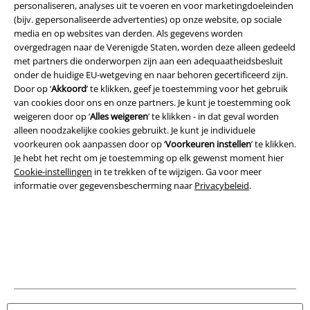
personaliseren, analyses uit te voeren en voor marketingdoeleinden
(bijv. gepersonaliseerde advertenties) op onze website, op sociale
media en op websites van derden. Als gegevens worden
A Warner Music Group Company
overgedragen naar de Verenigde Staten, worden deze alleen gedeeld
met partners die onderworpen zijn aan een adequaatheidsbesluit
onder de huidige EU-wetgeving en naar behoren gecertificeerd zijn.
Door op ‘
Akkoord
’ te klikken, geef je toestemming voor het gebruik
van cookies door ons en onze partners. Je kunt je toestemming ook
weigeren door op ‘
Alles weigeren
’ te klikken - in dat geval worden
alleen noodzakelijke cookies gebruikt. Je kunt je individuele
Beveiliging
voorkeuren ook aanpassen door op ‘
Voorkeuren instellen
’ te klikken.
Je hebt het recht om je toestemming op elk gewenst moment hier
Cookie-instellingen
in te trekken of te wijzigen. Ga voor meer
informatie over gegevensbescherming naar
Privacybeleid
.