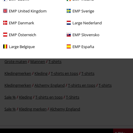
EMP United Kingdom
EMP Sverige
-25%
EMP Danmark
Large Nederland
€ 26,99
€ 19,99
EMP Österreich
EMP Slovensko
Large Belgique
EMP España
Meer categorieën. Meer opties.
Grote maten
Mannen
T-shirts
Kledingmerken
Kleding
T-shirts en tops
T-shirts
Kledingmerken
Alchemy England
T-shirts en tops
T-shirts
Sale %
Kleding
T-shirts en tops
T-Shirts
Sale %
Kleding merken
Alchemy England