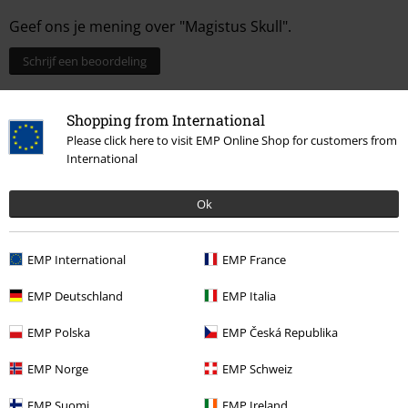
Geef ons je mening over "Magistus Skull".
Schrijf een beoordeling
Shopping from International
Please click here to visit EMP Online Shop for customers from
International
Ok
EMP International
EMP France
Laatst bezocht
EMP Deutschland
EMP Italia
EMP Polska
EMP Česká Republika
EMP Norge
EMP Schweiz
EMP Suomi
EMP Ireland