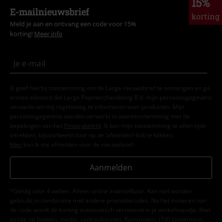
15%
E-mailnieuwsbrief
korting
Meld je aan en ontvang een code voor 15%
korting!
Meer info
Ik geef hierbij toestemming om de Large-nieuwsbrief te ontvangen en ga
ermee akkoord dat Large Popmerchandising B.V. mijn persoonsgegevens
verwerkt om mij regelmatig te informeren over producten. Mijn
persoonsgegevens worden verwerkt in overeenstemming met de
bepalingen van het
Privacybeleid
. Ik kan mijn toestemming te allen tijde
intrekken, bijvoorbeeld door op de ‘afmelden’-link te klikken.
Hier
kan ik me afmelden voor de nieuwsbrief.
Aanmelden
*Geldig voor 4 weken. Alleen online inwisselbaar. Kan niet worden
gebruikt in combinatie met andere promotiecodes. Na het invoeren van
de code wordt de korting automatisch verrekend in je winkelmandje. Niet
geldig op boeken, media, cadeaubonnen, Rammstein, (Till) Lindemann,