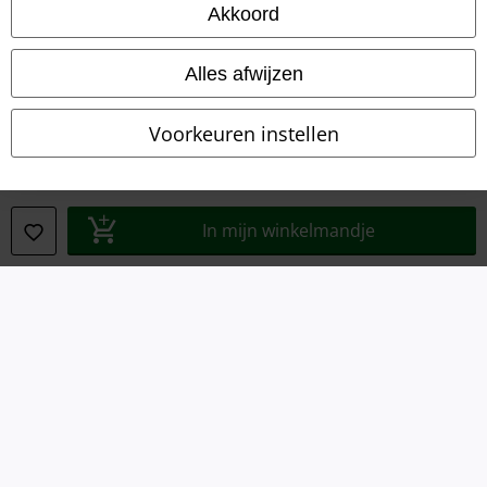
Akkoord
Legal
Alles afwijzen
Algemene Voorwaarden
Voorkeuren instellen
Bedrijfsgegevens
Privacyverklaring
In mijn winkelmandje
Verklaring van conformiteit
Informatie over toegankelijkheid
Cookie-instellingen
Annuleer bestelling
Alle prijzen incl.
wettelijke BTW
© 1986-2026 Large Popmerchandising BV