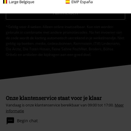
Large Belgique
EMP España
Aanmelden
*Geldig voor 4 weken. Alleen online inwisselbaar. Kan niet worden
gebruikt in combinatie met andere promotiecodes. Na het invoeren van
de code wordt de korting automatisch verrekend in je winkelmandje. Niet
geldig op boeken, media, cadeaubonnen, Rammstein, (Till) Lindemann,
Die Ärzte, Die Toten Hosen, Feine Sahne Fischfilet, Broilers, Böhse
Onkelz en artikelen die bijdragen aan een goed doel.
Onze klantenservice staat voor je klaar
Vandaag is onze klantenservice bereikbaar van 09:00 tot 17:00.
Meer
informatie
Begin chat