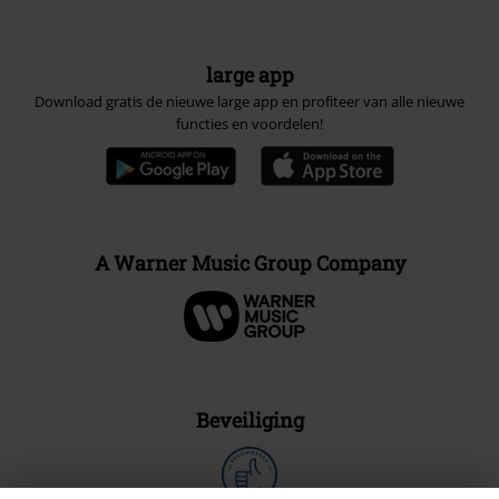
large app
Download gratis de nieuwe large app en profiteer van alle nieuwe
functies en voordelen!
A Warner Music Group Company
Beveiliging