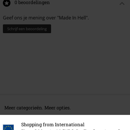
0 beoordelingen
Geef ons je mening over "Made In Hell".
Schrijf een beoordeling
Meer categorieën. Meer opties.
Band Merch
Genre
Rock
Shopping from International
Sale %
Media
CDs