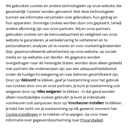
We gebruiken cookies en andere technologieën op onze website, die
gezamenlijk ‘cookies’ worden genoemd. Met deze technologieën
kunnen we informatie verzamelen over gebruikers, hun gedrag en
hun apparaten. Sommige cookies worden door ons geplaatst, terwijl
andere afkomstig zijn van onze partners. Wij en onze partners
gebruiken cookies om de betrouwbaarheid en veiligheid van onze
website te garanderen, je winkelervaring te verbeteren en te
personaliseren, analyses uit te voeren en voor marketingdoeleinden
(bijv. gepersonaliseerde advertenties) op onze website, op sociale
media en op websites van derden. Als gegevens worden
Legal
overgedragen naar de Verenigde Staten, worden deze alleen gedeeld
met partners die onderworpen zijn aan een adequaatheidsbesluit
Algemene Voorwaarden
onder de huidige EU-wetgeving en naar behoren gecertificeerd zijn.
Door op ‘
Akkoord
’ te klikken, geef je toestemming voor het gebruik
van cookies door ons en onze partners. Je kunt je toestemming ook
Bedrijfsgegevens
weigeren door op ‘
Alles weigeren
’ te klikken - in dat geval worden
alleen noodzakelijke cookies gebruikt. Je kunt je individuele
Privacyverklaring
voorkeuren ook aanpassen door op ‘
Voorkeuren instellen
’ te klikken.
Je hebt het recht om je toestemming op elk gewenst moment hier
Verklaring van conformiteit
Cookie-instellingen
in te trekken of te wijzigen. Ga voor meer
informatie over gegevensbescherming naar
Privacybeleid
.
Informatie over toegankelijkheid