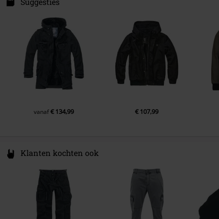
Spichernstraße 6A
Suggesties
Sluiting
Ritssluiting, Trekkoord
50672 Köln
Mouwvoering: 100% nylon
Voeringstijl
Teddyvoering
Kleur
olijf
Germany
Mouwvoering
100% polyester
info@brandit-wear.com
Capuchon: 100% katoen
Binnenmateriaal
100% polyester
Binnenste jas:
Ander materiaal
kraag: 80% polyacryl, 20%
polyester, capuchon: 100%
Buitenmateriaal: 100% nylon
katoen, manchetten: 93% katoen,
7% elastaan
Voering: 100% polyester
Mouwvoering: 100% nylon
€ 134,99
€ 107,99
vanaf
Kraag: 100% acryl
Vulling: 100% polyester
Klanten kochten ook