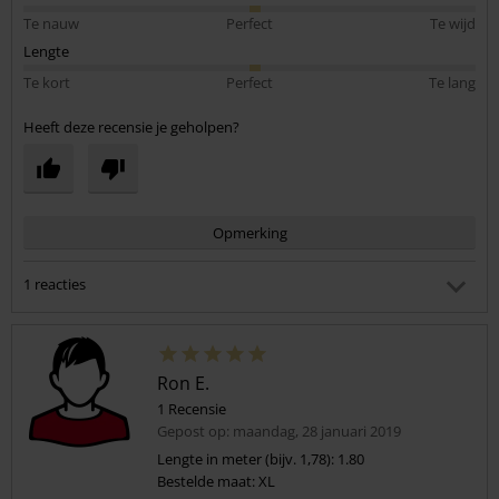
Te nauw
Perfect
Te wijd
Lengte
Te kort
Perfect
Te lang
Heeft deze recensie je geholpen?
Opmerking
1 reacties
Ferry J.
Gepost op: vrijdag, 6 december 2019 21:05:24
Hellaas hij is retour, omvang te klein en mouwen veel te
Ron E.
lang... Verder mooie kwaliteit
1 Recensie
Gepost op: maandag, 28 januari 2019
Heeft deze reactie je geholpen?
Lengte in meter (bijv. 1,78): 1.80
Commentaar versturen
Bestelde maat: XL