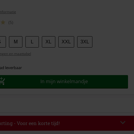
nformatie
(5)
S
M
L
XL
XXL
3XL
ngen en maattabel
ad leverbaar
In mijn winkelmandje
rting - Voor een korte tijd!
EKEND
Kopieer de code