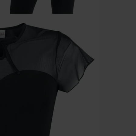
Geldig t/m 09
Minimale best
Zodra je de co
winkelmandje.
Kan niet geco
Rammstein, (Ti
cadeaubonnen e