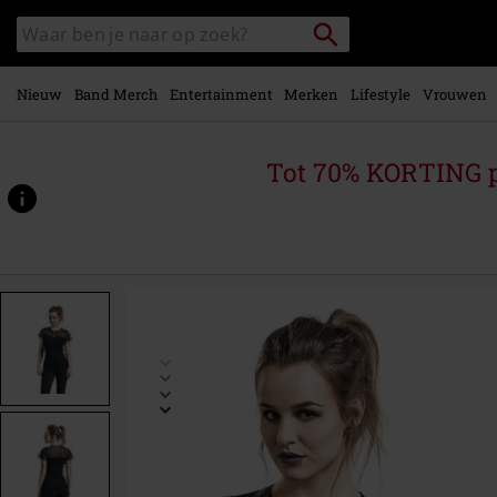
Overslaan
Packstation
Zoek
naar
zoeken
in
hoofdinhoud
catalogus
Nieuw
Band Merch
Entertainment
Merken
Lifestyle
Vrouwen
Tot 70% KORTING 
https://www.large.be/p/lovely-
chic-
shirt/341239.html