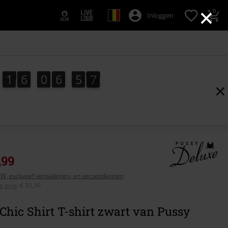
×
0
Inloggen
1
6
0
6
5
5
1
6
0
6
5
4
5
4
7
0
6
,99
BTW, exclusief verpakkings- en verzendkosten
 prijs
:
€ 30,39
Chic Shirt T-shirt zwart van Pussy