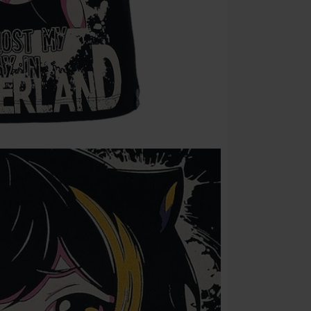
Alleen geldig 
Minimale best
Zodra je de co
winkelmandje.
Kan niet geco
Rammstein, (Ti
cadeaubonnen e