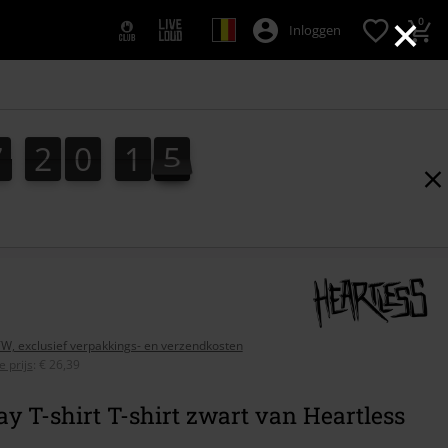
×
0
Inloggen
7
2
0
1
4
7
2
0
1
3
4
3
2
5
BTW, exclusief verpakkings- en verzendkosten
 prijs
:
€ 26,39
y T-shirt T-shirt zwart van Heartless