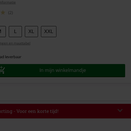
nformatie
(2)
M
L
XL
XXL
ngen en maattabel
ad leverbaar
In mijn winkelmandje
rting - Voor een korte tijd!
TERWORK
Kopieer de code