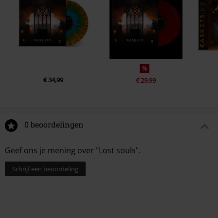
6.
Hopes &amp; dreams
7.
Drowned in emotion
8.
Lose myself
9.
The final say
10.
One more time
%
11.
Nothing to hide
€ 34,99
€ 29,99
0 beoordelingen
Geef ons je mening over "Lost souls".
Schrijf een beoordeling