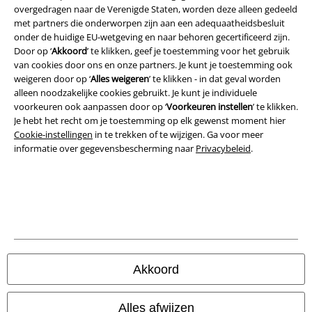
Legal
overgedragen naar de Verenigde Staten, worden deze alleen gedeeld
met partners die onderworpen zijn aan een adequaatheidsbesluit
Algemene Voorwaarden
onder de huidige EU-wetgeving en naar behoren gecertificeerd zijn.
Door op ‘
Akkoord
’ te klikken, geef je toestemming voor het gebruik
Bedrijfsgegevens
van cookies door ons en onze partners. Je kunt je toestemming ook
weigeren door op ‘
Alles weigeren
’ te klikken - in dat geval worden
Privacyverklaring
alleen noodzakelijke cookies gebruikt. Je kunt je individuele
voorkeuren ook aanpassen door op ‘
Voorkeuren instellen
’ te klikken.
Verklaring van conformiteit
Je hebt het recht om je toestemming op elk gewenst moment hier
Cookie-instellingen
in te trekken of te wijzigen. Ga voor meer
informatie over gegevensbescherming naar
Privacybeleid
.
Informatie over toegankelijkheid
Cookie-instellingen
Annuleer bestelling
Alle prijzen incl.
wettelijke BTW
© 1986-2026 Large Popmerchandising BV
Akkoord
Alles afwijzen