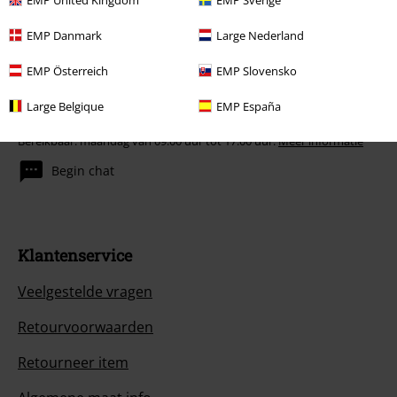
EMP Danmark
Large Nederland
EMP Österreich
EMP Slovensko
Large Belgique
EMP España
Onze klantenservice staat voor je klaar
Bereikbaar: maandag van 09:00 uur tot 17:00 uur.
Meer informatie
Begin chat
Klantenservice
Veelgestelde vragen
Retourvoorwaarden
Retourneer item