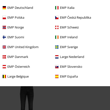
5
Ontwerp
EMP Deutschland
EMP Italia
5
Pasvorm
5
EMP Polska
EMP Česká Republika
Geverifieerde recensie
EMP Norge
EMP Schweiz
Heeft deze recensie je geholpen?
EMP Suomi
EMP Ireland
EMP United Kingdom
EMP Sverige
Opmerking
EMP Danmark
Large Nederland
EMP Österreich
EMP Slovensko
Large Belgique
EMP España
Laatst bezocht
Commentaar versturen