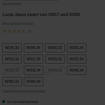
verzendkosten
Loom Jeans zwart van ONLY and SONS
Meer productinformatie
(1)
Kies
W29L30
W29L34
W30L32
W30L34
je
maat
W31L32
W31L34
W32L32
W32L34
W33L32
W33L34
W34L32
W34L34
W36L32
W36L34
Productafmetingen en maattabel
Uit voorraad leverbaar