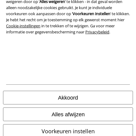
weigeren door op ‘
Alles weigeren
’ te klikken - in dat geval worden
alleen noodzakelijke cookies gebruikt. Je kunt je individuele
voorkeuren ook aanpassen door op ‘
Voorkeuren instellen
’ te klikken.
Legal
Je hebt het recht om je toestemming op elk gewenst moment hier
Cookie-instellingen
in te trekken of te wijzigen. Ga voor meer
Algemene Voorwaarden
informatie over gegevensbescherming naar
Privacybeleid
.
Bedrijfsgegevens
Privacyverklaring
Verklaring van conformiteit
Informatie over toegankelijkheid
Akkoord
Cookie-instellingen
Annuleer bestelling
Alles afwijzen
Alle prijzen incl.
wettelijke BTW
Voorkeuren instellen
© 1986-2026 Large Popmerchandising BV