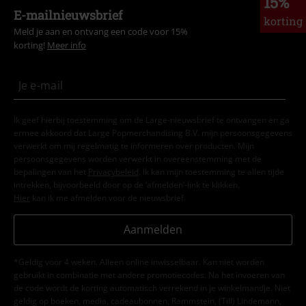
15%
E-mailnieuwsbrief
korting
Meld je aan en ontvang een code voor 15%
korting!
Meer info
Ik geef hierbij toestemming om de Large-nieuwsbrief te ontvangen en ga
ermee akkoord dat Large Popmerchandising B.V. mijn persoonsgegevens
verwerkt om mij regelmatig te informeren over producten. Mijn
persoonsgegevens worden verwerkt in overeenstemming met de
bepalingen van het
Privacybeleid
. Ik kan mijn toestemming te allen tijde
intrekken, bijvoorbeeld door op de ‘afmelden’-link te klikken.
Hier
kan ik me afmelden voor de nieuwsbrief.
Aanmelden
*Geldig voor 4 weken. Alleen online inwisselbaar. Kan niet worden
gebruikt in combinatie met andere promotiecodes. Na het invoeren van
de code wordt de korting automatisch verrekend in je winkelmandje. Niet
geldig op boeken, media, cadeaubonnen, Rammstein, (Till) Lindemann,