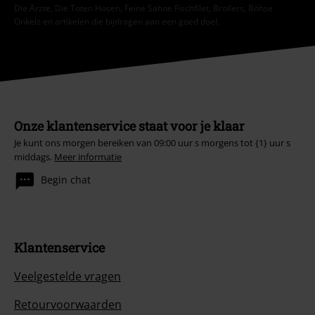
Die Ärzte, Die Toten Hosen, Feine Sahne Fischfilet, Broilers, Böhse
Onkelz en artikelen die bijdragen aan een goed doel.
Onze klantenservice staat voor je klaar
Je kunt ons morgen bereiken van 09:00 uur s morgens tot {1} uur s
middags.
Meer informatie
Begin chat
Klantenservice
Veelgestelde vragen
Retourvoorwaarden