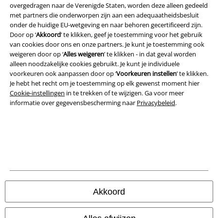
Legal
overgedragen naar de Verenigde Staten, worden deze alleen gedeeld
met partners die onderworpen zijn aan een adequaatheidsbesluit
Algemene Voorwaarden
onder de huidige EU-wetgeving en naar behoren gecertificeerd zijn.
Door op ‘
Akkoord
’ te klikken, geef je toestemming voor het gebruik
Bedrijfsgegevens
van cookies door ons en onze partners. Je kunt je toestemming ook
weigeren door op ‘
Alles weigeren
’ te klikken - in dat geval worden
alleen noodzakelijke cookies gebruikt. Je kunt je individuele
Privacyverklaring
voorkeuren ook aanpassen door op ‘
Voorkeuren instellen
’ te klikken.
Je hebt het recht om je toestemming op elk gewenst moment hier
Verklaring van conformiteit
Cookie-instellingen
in te trekken of te wijzigen. Ga voor meer
informatie over gegevensbescherming naar
Privacybeleid
.
Informatie over toegankelijkheid
Cookie-instellingen
Annuleer bestelling
Alle prijzen incl.
wettelijke BTW
© 1986-2026 Large Popmerchandising BV
Akkoord