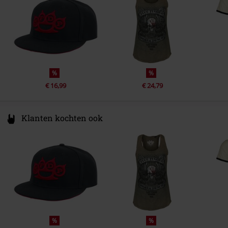
Sexe
Unisex
%
%
€ 16,99
€ 24,79
Klanten kochten ook
%
%