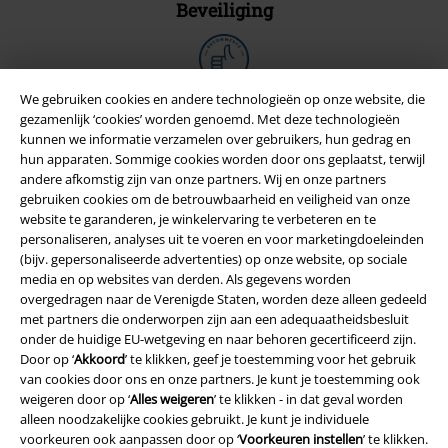
Beveiliging
We gebruiken cookies en andere technologieën op onze website, die
gezamenlijk ‘cookies’ worden genoemd. Met deze technologieën
kunnen we informatie verzamelen over gebruikers, hun gedrag en
hun apparaten. Sommige cookies worden door ons geplaatst, terwijl
andere afkomstig zijn van onze partners. Wij en onze partners
gebruiken cookies om de betrouwbaarheid en veiligheid van onze
website te garanderen, je winkelervaring te verbeteren en te
personaliseren, analyses uit te voeren en voor marketingdoeleinden
(bijv. gepersonaliseerde advertenties) op onze website, op sociale
media en op websites van derden. Als gegevens worden
overgedragen naar de Verenigde Staten, worden deze alleen gedeeld
Legal
met partners die onderworpen zijn aan een adequaatheidsbesluit
Algemene Voorwaarden
onder de huidige EU-wetgeving en naar behoren gecertificeerd zijn.
Door op ‘
Akkoord
’ te klikken, geef je toestemming voor het gebruik
van cookies door ons en onze partners. Je kunt je toestemming ook
Bedrijfsgegevens
weigeren door op ‘
Alles weigeren
’ te klikken - in dat geval worden
alleen noodzakelijke cookies gebruikt. Je kunt je individuele
Privacyverklaring
voorkeuren ook aanpassen door op ‘
Voorkeuren instellen
’ te klikken.