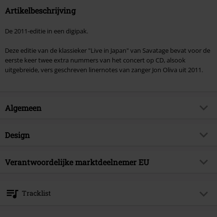
Artikelbeschrijving
De 2011-editie in een digipak.
Deze editie van de klassieker "Live in Japan" van Savatage bevat voor de
eerste keer twee extra nummers van het concert op CD, alsook
uitgebreide, vers geschreven linernotes van zanger Jon Oliva uit 2011.
Algemeen
Artikelnr.
218191
Design
Titel
Live in Japan
Producttype
CD
Muziekgenre
Verantwoordelijke marktdeelnemer EU
Progressive Metal
Mediaformaat 1-3
CD
Editie
Re-Release
Edel Music & Entertainment GmbH
Neumühlen 17
Artikelonderwerp
Bands
Tracklist
22763 Hamburg
Band
Savatage
Germany
CD 1