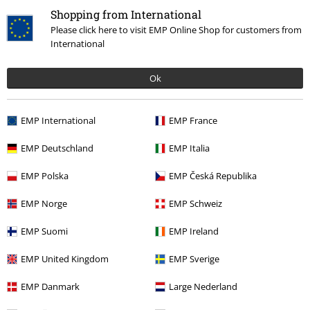
Shopping from International
Meer categorieën. Meer opties.
Please click here to visit EMP Online Shop for customers from
Band Merch
Top Bands
Savatage
International
Sale %
Media
CDs
Ok
Band Merch
Genre
EMP International
EMP France
Band Merch
Media
Cd's
EMP Deutschland
EMP Italia
EMP Polska
EMP Česká Republika
15%
E-mailnieuwsbrief
korting
EMP Norge
EMP Schweiz
Meld je aan en ontvang een code voor 15%
korting!
Meer info
EMP Suomi
EMP Ireland
EMP United Kingdom
EMP Sverige
EMP Danmark
Large Nederland
Ik geef hierbij toestemming om de Large-nieuwsbrief te ontvangen en ga