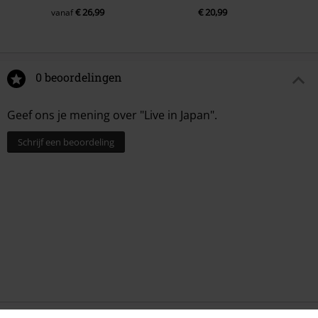
€ 26,99
€ 20,99
vanaf
0 beoordelingen
Geef ons je mening over "Live in Japan".
Schrijf een beoordeling