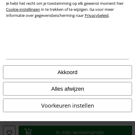
Je hebt het recht om je toestemming op elk gewenst moment hier
Verklaring van conformiteit
Cookie-instellingen
in te trekken of te wijzigen. Ga voor meer
informatie over gegevensbescherming naar
Privacybeleid
.
Informatie over toegankelijkheid
Cookie-instellingen
Annuleer bestelling
Alle prijzen incl.
wettelijke BTW
© 1986-2026 Large Popmerchandising BV
Akkoord
Alles afwijzen
Onze online shops
Voorkeuren instellen
EMP International
EMP France
In mijn winkelmandje