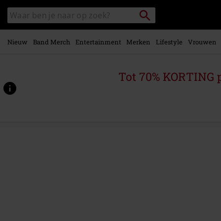
Overslaan
Packstation
Zoek
naar
zoeken
in
hoofdinhoud
catalogus
Nieuw
Band Merch
Entertainment
Merken
Lifestyle
Vrouwen
Tot 70% KORTING 
https://www.large.be/p/live-
in-
hamburg/425973St.html