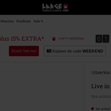
Large
–
Muziek-,
entertainment-,
Mannen
Kinderen
Sale %
en
gaming-
merch
0
1
0
1
plus 15% EXTRA*
HAPPY WEEKEND
+
alternatieve
kleding
Scoor het nu!
Kopieer de code
WEEKEND
Uitverkoc
Live i
Meer producti
Dit artike