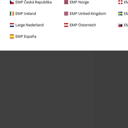
EMP Česká Republika
EMP Norge
EM
EMP Ireland
EMP United Kingdom
EM
Large Nederland
EMP Österreich
EM
EMP España