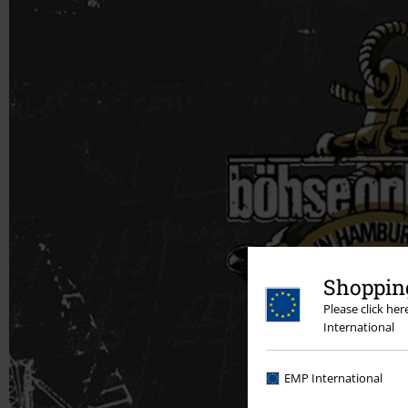
Shopping
Please click he
International
EMP International