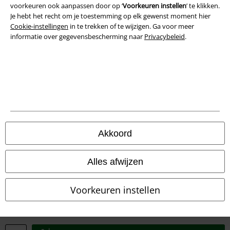
voorkeuren ook aanpassen door op ‘
Voorkeuren instellen
’ te klikken.
Je hebt het recht om je toestemming op elk gewenst moment hier
Verklaring van conformiteit
Cookie-instellingen
in te trekken of te wijzigen. Ga voor meer
informatie over gegevensbescherming naar
Privacybeleid
.
Informatie over toegankelijkheid
Cookie-instellingen
Annuleer bestelling
Alle prijzen incl.
wettelijke BTW
© 1986-2026 Large Popmerchandising BV
Akkoord
Alles afwijzen
Onze online shops
Voorkeuren instellen
EMP International
EMP France