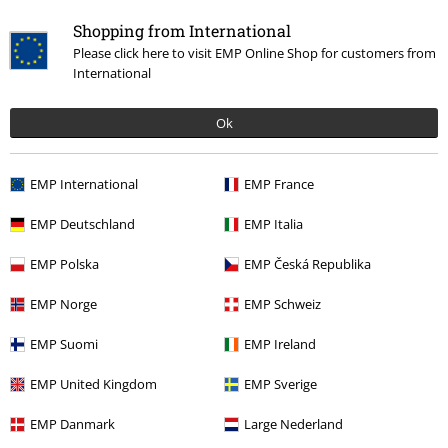
Meer categorieën. Meer opties.
Shopping from International
Band Merch
Media
Cd's
Please click here to visit EMP Online Shop for customers from
International
Band Merch
Genre
Core
Hardcore
Ok
Sale %
Media
CDs
Band Merch
Terror
EMP International
EMP France
EMP Deutschland
EMP Italia
15%
EMP Polska
EMP Česká Republika
E-mailnieuwsbrief
korting
Meld je aan en ontvang een code voor 15%
EMP Norge
EMP Schweiz
korting!
Meer info
EMP Suomi
EMP Ireland
EMP United Kingdom
EMP Sverige
Ik geef hierbij toestemming om de Large-nieuwsbrief te ontvangen en ga
EMP Danmark
Large Nederland
ermee akkoord dat Large Popmerchandising B.V. mijn persoonsgegevens