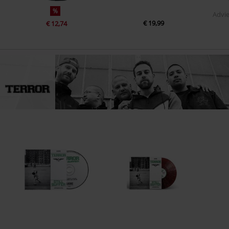
%
Advie
€ 19,99
€ 12,74