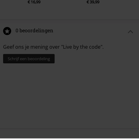
€ 16,99
€ 39,99
0 beoordelingen
Geef ons je mening over "Live by the code".
Schrijf een beoordeling