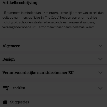
Artikelbeschrijving
Elf nummers in minder dan 27 minuten. Terror lijkt meer van streek dan
ooit: de nummers op "Live By The Code" hebben een enorme drive
richting old school en stralen elke seconde een onweerstaanbare,
verzengende woede uit. Terror maakt haar naam helemaal waar!
Algemeen
Artikelnr.
251603
Design
Titel
Live by the code
Producttype
CD
Muziekgenre
Verantwoordelijke marktdeelnemer EU
Hardcore
Mediaformaat 1-3
CD
Artikelonderwerp
Bands
Sony Music Entertainment Germany GmbH
Balanstraße 73 // Haus 31
Band
Terror
Tracklist
81541 München
Releasedatum
05-04-2013
Germany
CD 1
kontakt@sonymusic.com
Suggesties