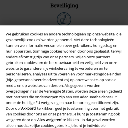
Beveiliging
We gebruiken cookies en andere technologieën op onze website, die
gezamenlijk ‘cookies’ worden genoemd. Met deze technologieën
kunnen we informatie verzamelen over gebruikers, hun gedrag en
hun apparaten. Sommige cookies worden door ons geplaatst, terwijl
andere afkomstig zijn van onze partners. Wij en onze partners
gebruiken cookies om de betrouwbaarheid en veiligheid van onze
website te garanderen, je winkelervaring te verbeteren en te
personaliseren, analyses uit te voeren en voor marketingdoeleinden
(bijv. gepersonaliseerde advertenties) op onze website, op sociale
media en op websites van derden. Als gegevens worden
Legal
overgedragen naar de Verenigde Staten, worden deze alleen gedeeld
met partners die onderworpen zijn aan een adequaatheidsbesluit
Algemene Voorwaarden
onder de huidige EU-wetgeving en naar behoren gecertificeerd zijn.
Door op ‘
Akkoord
’ te klikken, geef je toestemming voor het gebruik
Bedrijfsgegevens
van cookies door ons en onze partners. Je kunt je toestemming ook
weigeren door op ‘
Alles weigeren
’ te klikken - in dat geval worden
Privacyverklaring
alleen noodzakelijke cookies gebruikt. Je kunt je individuele