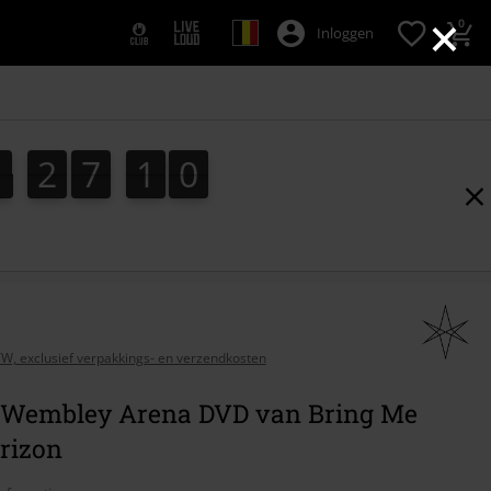
×
0
Inloggen
1
2
7
0
9
1
2
7
0
8
9
8
1
0
BTW, exclusief verpakkings- en verzendkosten
t Wembley Arena DVD van Bring Me
rizon