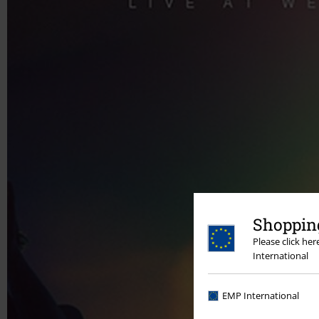
Shopping
Please click he
International
EMP International