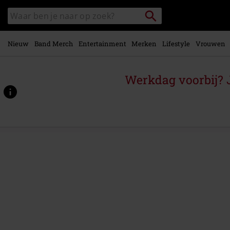
Overslaan
Packstation
Zoek
naar
zoeken
in
hoofdinhoud
catalogus
Nieuw
Band Merch
Entertainment
Merken
Lifestyle
Vrouwen
Werkdag voorbij? J
https://www.large.be/p/live-
at-
wembley-
arena/311286St.html