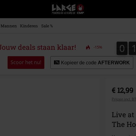
Large
–
Muziek-,
entertainment-,
Mannen
Kinderen
Sale %
en
gaming-
merch
0
0
ouw deals staan klaar!
-15%
+
alternatieve
kleding
Scoor het nu!
Kopieer de code
AFTERWORK
€ 12,99
Prijzen incl. 
Live a
The Ho