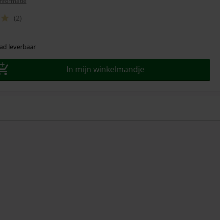
nformatie
(2)
ad leverbaar
In mijn winkelmandje