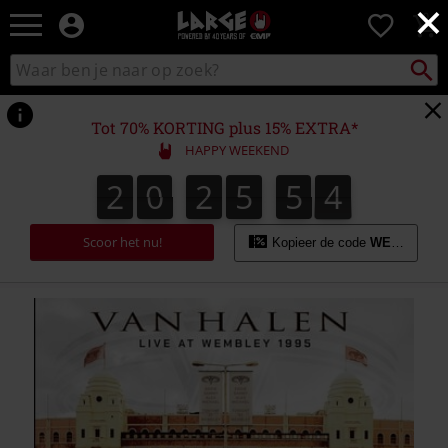
×
Large
0
–
Muziek-,
Packst
Zoek
zoeken
entertainment-,
in
en
catalogus
gaming-
Tot 70% KORTING plus 15% EXTRA*
merch
HAPPY WEEKEND
+
alternatieve
2
0
2
5
5
4
2
0
2
5
5
3
5
3
4
kleding
Scoor het nu!
Kopieer de code
WEEKEND
https://www.large.be/p/live-
at-
wembley-
1995/597319St.html