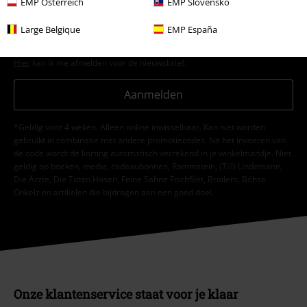
EMP Österreich
EMP Slovensko
verwerkt om mij regelmatig te informeren over producten. Mijn
persoonsgegevens worden verwerkt in overeenstemming met de
Large Belgique
EMP España
bepalingen van het
Privacybeleid
. Ik kan mijn toestemming te allen tijde
intrekken, bijvoorbeeld door op de ‘afmelden’-link te klikken.
Hier
kan ik me afmelden voor de nieuwsbrief.
Aanmelden
*Geldig voor 4 weken. Alleen online inwisselbaar. Kan niet worden
gebruikt in combinatie met andere promotiecodes. Na het invoeren van
de code wordt de korting automatisch verrekend in je winkelmandje. Niet
geldig op boeken, media, cadeaubonnen, Rammstein, (Till) Lindemann,
Die Ärzte, Die Toten Hosen, Feine Sahne Fischfilet, Broilers, Böhse
Onkelz en artikelen die bijdragen aan een goed doel.
Onze klantenservice staat voor je klaar