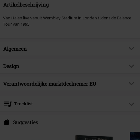
Artikelbeschrijving
Van Halen live vanuit Wembley Stadium in Londen tijdens de Balance
Tour van 1995.
Algemeen
Artikelnr.
597319
Design
Titel
Live at Wembley 1995
Producttype
CD
Muziekgenre
Verantwoordelijke marktdeelnemer EU
Hard Rock
Mediaformaat 1-3
CD
Artikelonderwerp
Bands
Warner Music Group Germany Holding GmbH
Alter Wandrahm 14
Band
Van Halen
Tracklist
20457 Hamburg
Releasedatum
09-01-2026
Germany
CD 1
Suggesties
1.
The Seventh Seal (Live at Wembley Stadium, London, UK,
6/24/1995)