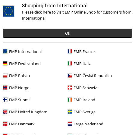
Band Merch
Media
Cd's
Shopping from International
Please click here to visit EMP Online Shop for customers from
Band Merch
Genre
Rock
International
Sale %
Media
CDs
Ok
Band Merch
Genre
Hardrock
Band Merch
Top Bands
Van Halen
Media
EMP International
EMP France
EMP Deutschland
EMP Italia
15%
EMP Polska
EMP Česká Republika
E-mailnieuwsbrief
korting
EMP Norge
EMP Schweiz
Meld je aan en ontvang een code voor 15%
korting!
Meer info
EMP Suomi
EMP Ireland
EMP United Kingdom
EMP Sverige
EMP Danmark
Large Nederland
Ik geef hierbij toestemming om de Large-nieuwsbrief te ontvangen en ga
ermee akkoord dat Large Popmerchandising B.V. mijn persoonsgegevens