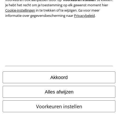
Je hebt het recht om je toestemming op elk gewenst moment hier
Privacyverklaring
Cookie-instellingen
in te trekken of te wijzigen. Ga voor meer
informatie over gegevensbescherming naar
Privacybeleid
.
Verklaring van conformiteit
Informatie over toegankelijkheid
Cookie-instellingen
Annuleer bestelling
Alle prijzen incl.
wettelijke BTW
© 1986-2026 Large Popmerchandising BV
Akkoord
Alles afwijzen
Onze online shops
Voorkeuren instellen
EMP International