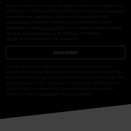
Ik geef hierbij toestemming om de Large-nieuwsbrief te ontvangen en ga
ermee akkoord dat Large Popmerchandising B.V. mijn persoonsgegevens
verwerkt om mij regelmatig te informeren over producten. Mijn
persoonsgegevens worden verwerkt in overeenstemming met de
bepalingen van het
Privacybeleid
. Ik kan mijn toestemming te allen tijde
intrekken, bijvoorbeeld door op de ‘afmelden’-link te klikken.
Hier
kan ik me afmelden voor de nieuwsbrief.
Aanmelden
*Geldig voor 4 weken. Alleen online inwisselbaar. Kan niet worden
gebruikt in combinatie met andere promotiecodes. Na het invoeren van
de code wordt de korting automatisch verrekend in je winkelmandje. Niet
geldig op boeken, media, cadeaubonnen, Rammstein, (Till) Lindemann,
Die Ärzte, Die Toten Hosen, Feine Sahne Fischfilet, Broilers, Böhse
Onkelz en artikelen die bijdragen aan een goed doel.