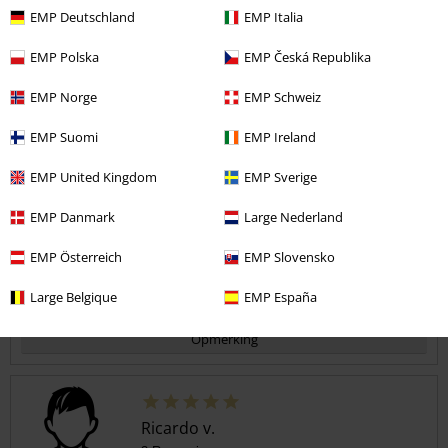
Gepost op: donderdag, 5 april 2012
EMP Deutschland
EMP Italia
absolute top !
EMP Polska
EMP Česká Republika
was er bij op 23-6-09 in Amsterdam Arena , man wat een show !
Commentaar versturen
gewoon wat je verwacht van AC/DC , pure Rock tot het behang van
EMP Norge
EMP Schweiz
de muren komt ! absolute klasse en ook enorme aanrader !!!!
jammer dat je maar 5 sterren kan geven want deze is er 10 waard !
EMP Suomi
EMP Ireland
EMP United Kingdom
EMP Sverige
Geverifieerde recensie
EMP Danmark
Large Nederland
Heeft deze recensie je geholpen?
EMP Österreich
EMP Slovensko
Large Belgique
EMP España
Opmerking
Ricardo v.