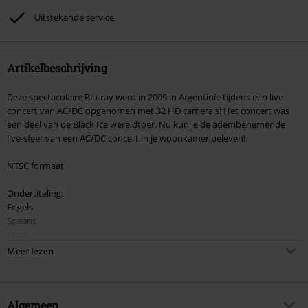
Uitstekende service
Artikelbeschrijving
Deze spectaculaire Blu-ray werd in 2009 in Argentinie tijdens een live
concert van AC/DC opgenomen met 32 HD camera's! Het concert was
een deel van de Black Ice wereldtoer. Nu kun je de adembenemende
live-sfeer van een AC/DC concert in je woonkamer beleven!
NTSC formaat
Ondertiteling:
Engels
Spaans
Frans
Duits
Meer lezen
Nederlands
Italiaans
Portugees
Algemeen