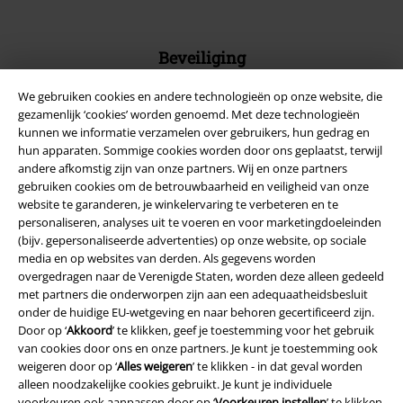
Beveiliging
We gebruiken cookies en andere technologieën op onze website, die
gezamenlijk ‘cookies’ worden genoemd. Met deze technologieën
kunnen we informatie verzamelen over gebruikers, hun gedrag en
hun apparaten. Sommige cookies worden door ons geplaatst, terwijl
andere afkomstig zijn van onze partners. Wij en onze partners
gebruiken cookies om de betrouwbaarheid en veiligheid van onze
website te garanderen, je winkelervaring te verbeteren en te
personaliseren, analyses uit te voeren en voor marketingdoeleinden
(bijv. gepersonaliseerde advertenties) op onze website, op sociale
media en op websites van derden. Als gegevens worden
overgedragen naar de Verenigde Staten, worden deze alleen gedeeld
met partners die onderworpen zijn aan een adequaatheidsbesluit
onder de huidige EU-wetgeving en naar behoren gecertificeerd zijn.
Legal
Door op ‘
Akkoord
’ te klikken, geef je toestemming voor het gebruik
van cookies door ons en onze partners. Je kunt je toestemming ook
Algemene Voorwaarden
weigeren door op ‘
Alles weigeren
’ te klikken - in dat geval worden
alleen noodzakelijke cookies gebruikt. Je kunt je individuele
Bedrijfsgegevens
voorkeuren ook aanpassen door op ‘
Voorkeuren instellen
’ te klikken.