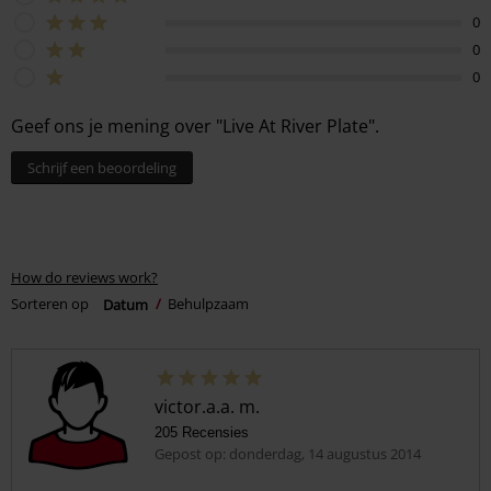
0
0
0
Geef ons je mening over "Live At River Plate".
Schrijf een beoordeling
How do reviews work?
Sorteren op
Datum
Behulpzaam
victor.a.a. m.
205 Recensies
Gepost op: donderdag, 14 augustus 2014