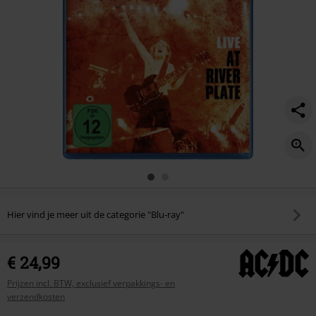
Hier vind je meer uit de categorie "Blu-ray"
€ 24,99
Prijzen incl. BTW, exclusief verpakkings- en
verzendkosten