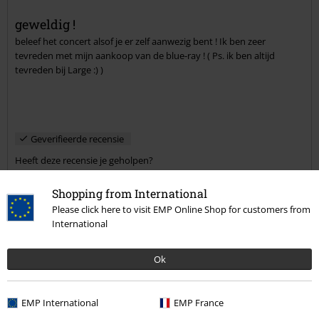
geweldig !
beleef het concert alsof je er zelf aanwezig bent ! Ik ben zeer
Commentaar versturen
tevreden met mijn aankoop van de blue-ray ! ( Ps. ik ben altijd
tevreden bij Large :) )
Geverifieerde recensie
Heeft deze recensie je geholpen?
Shopping from International
Please click here to visit EMP Online Shop for customers from
International
Opmerking
Ok
rob v.
EMP International
EMP France
5 Recensies