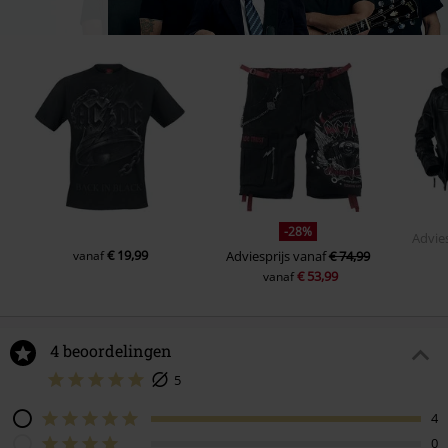
-28%
Advies
€ 19,99
vanaf
Adviesprijs
vanaf
€ 74,99
€ 53,99
vanaf
4 beoordelingen
5
4
0