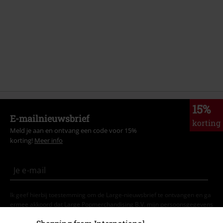
15%
E-mailnieuwsbrief
korting
Meld je aan en ontvang een code voor 15%
korting!
Meer info
Ik geef hierbij toestemming om de Large-nieuwsbrief te ontvangen en ga
ermee akkoord dat Large Popmerchandising B.V. mijn persoonsgegevens
verwerkt om mij regelmatig te informeren over producten. Mijn