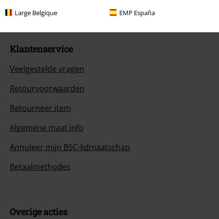
Begin chat
Large Belgique
EMP España
Klantenservice
Veelgestelde vragen
Retourvoorwaarden
Retourneer item
Algemene maat info
Annuleer mijn BSC-lidmaatschap
Betaalmethodes
Overige acties