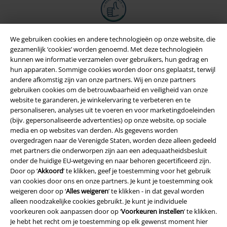
We gebruiken cookies en andere technologieën op onze website, die
gezamenlijk ‘cookies’ worden genoemd. Met deze technologieën
kunnen we informatie verzamelen over gebruikers, hun gedrag en
hun apparaten. Sommige cookies worden door ons geplaatst, terwijl
andere afkomstig zijn van onze partners. Wij en onze partners
gebruiken cookies om de betrouwbaarheid en veiligheid van onze
website te garanderen, je winkelervaring te verbeteren en te
personaliseren, analyses uit te voeren en voor marketingdoeleinden
(bijv. gepersonaliseerde advertenties) op onze website, op sociale
media en op websites van derden. Als gegevens worden
Legal
overgedragen naar de Verenigde Staten, worden deze alleen gedeeld
Algemene Voorwaarden
met partners die onderworpen zijn aan een adequaatheidsbesluit
onder de huidige EU-wetgeving en naar behoren gecertificeerd zijn.
Door op ‘
Akkoord
’ te klikken, geef je toestemming voor het gebruik
Bedrijfsgegevens
van cookies door ons en onze partners. Je kunt je toestemming ook
weigeren door op ‘
Alles weigeren
’ te klikken - in dat geval worden
Privacyverklaring
alleen noodzakelijke cookies gebruikt. Je kunt je individuele
voorkeuren ook aanpassen door op ‘
Voorkeuren instellen
’ te klikken.
Verklaring van conformiteit
Je hebt het recht om je toestemming op elk gewenst moment hier